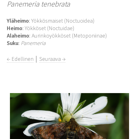
Panemeria tenebrata
Yläheimo
: Yökkösmaiset (Noctuoidea)
Heimo
: Yökköset (Noctuidae)
Alaheimo
: Aurinkoyökköset (Metoponiinae)
Suku
:
Panemeria
← Edellinen
│
Seuraava →