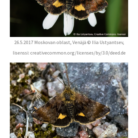
26.5.2017 Moskovan oblast, Venäjä © Ilia Ustyantsev,
lisenssi: creativecommon.org/licenses/by/3.0/deed.de