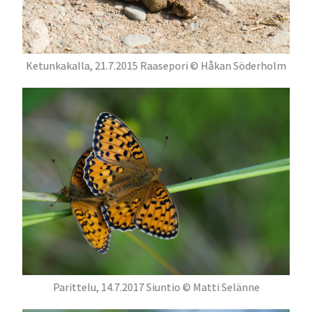
Ketunkakalla, 21.7.2015 Raasepori © Håkan Söderholm
Parittelu, 14.7.2017 Siuntio © Matti Selänne