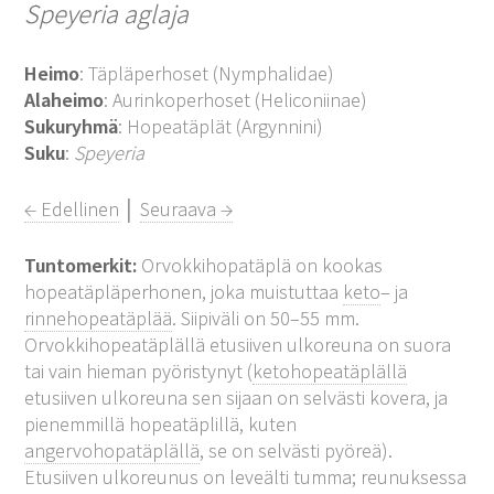
Speyeria aglaja
Heimo
: Täpläperhoset (Nymphalidae)
Alaheimo
: Aurinkoperhoset (Heliconiinae)
Sukuryhmä
: Hopeatäplät (Argynnini)
Suku
:
Speyeria
← Edellinen
│
Seuraava →
Tuntomerkit:
Orvokkihopatäplä on kookas
hopeatäpläperhonen, joka muistuttaa
keto
– ja
rinnehopeatäplää
. Siipiväli on 50–55 mm.
Orvokkihopeatäplällä etusiiven ulkoreuna on suora
tai vain hieman pyöristynyt (
ketohopeatäplällä
etusiiven ulkoreuna sen sijaan on selvästi kovera, ja
pienemmillä hopeatäplillä, kuten
angervohopatäplällä
, se on selvästi pyöreä).
Etusiiven ulkoreunus on leveälti tumma; reunuksessa