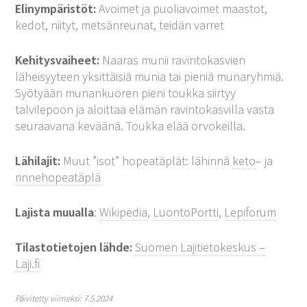
Elinympäristöt:
Avoimet ja puoliavoimet maastot,
kedot, niityt, metsänreunat, teidän varret
Kehitysvaiheet:
Naaras munii ravintokasvien
läheisyyteen yksittäisiä munia tai pieniä munaryhmiä.
Syötyään munankuoren pieni toukka siirtyy
talvilepoon ja aloittaa elämän ravintokasvilla vasta
seuraavana keväänä. Toukka elää orvokeilla.
Lähilajit:
Muut ”isot” hopeatäplät: lähinnä
keto
– ja
rinnehopeatäplä
Lajista muualla
:
Wikipedia
,
LuontoPortti
,
Lepiforum
Tilastotietojen lähde:
Suomen Lajitietokeskus –
Laji.fi
Päivitetty viimeksi: 7.5.2024