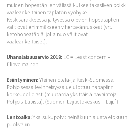
muiden hopeatäplien välissä kulkee takasiiven poikki
vaaleankeltainen täplätön vyöhyke.
Keskisarakkeessa ja tyvessä olevien hopeatäplien
välit ovat enimmäkseen vihertävänruskeat (vrt.
ketohopeatäplä
, jolla nuo välit ovat
vaaleankeltaiset).
Uhanalaisuusarvio 2019:
LC = Least concern –
Elinvoimainen
Esiintyminen:
Yleinen Etelä- ja Keski-Suomessa.
Pohjoisessa levinneisyysalue ulottuu napapiirin
korkeudelle asti (muutamia yksittäisiä havaintoja
Pohjois-Lapista).
(
Suomen Lajitietokeskus – Laji.fi
)
Lentoaika:
Yksi sukupolvi: heinäkuun alusta elokuun
puoliväliin