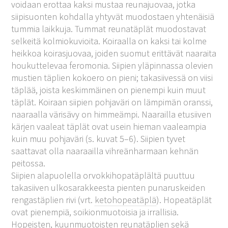
voidaan erottaa kaksi mustaa reunajuovaa, jotka
siipisuonten kohdalla yhtyvät muodostaen yhtenäisiä
tummia laikkuja. Tummat reunatäplät muodostavat
selkeitä kolmiokuvioita. Koiraalla on kaksi tai kolme
heikkoa koirasjuovaa, joiden suomut erittävät naaraita
houkuttelevaa feromonia. Siipien yläpinnassa olevien
mustien täplien kokoero on pieni; takasiivessä on viisi
täplää, joista keskimmäinen on pienempi kuin muut
täplät. Koiraan siipien pohjaväri on lämpimän oranssi,
naaraalla värisävy on himmeämpi. Naarailla etusiiven
kärjen vaaleat täplät ovat usein hieman vaaleampia
kuin muu pohjaväri (s. kuvat 5–6). Siipien tyvet
saattavat olla naaraailla vihreänharmaan kehnän
peitossa.
Siipien alapuolella orvokkihopatäplältä puuttuu
takasiiven ulkosarakkeesta pienten punaruskeiden
rengastäplien rivi (vrt.
ketohopeatäplä
). Hopeatäplät
ovat pienempiä, soikionmuotoisia ja irrallisia.
Hopeisten, kuunmuotoisten reunatäplien sekä