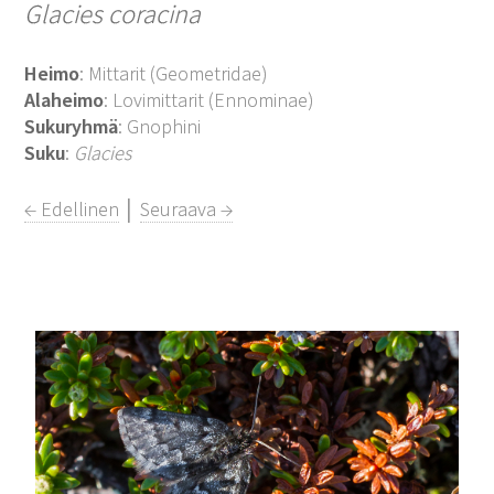
Glacies coracina
Heimo
: Mittarit (Geometridae)
Alaheimo
: Lovimittarit (Ennominae)
Sukuryhmä
: Gnophini
Suku
:
Glacies
← Edellinen
│
Seuraava →