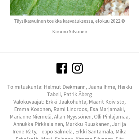
Täysikasvuinen toukka kasvatuksessa, elokuu 2022 ©
Kimmo Silvonen
Toimituskunta: Helmut Diekmann, Jaana Ihme, Heikki
Tabell, Patrik Åberg
Valokuvaajat: Erkki Jaakohuhta, Maarit Koivisto,
Emma Kosonen, Rami Lindroos, Esa Marjamäki,
Marianne Niemelä, Allan Nyyssönen, Olli Pihlajamaa,
Annukka Pirkkalainen, Markku Ruuskanen, Jari ja
Irene Räty, Teppo Salmela, Erkki Santamala, Mika
Schafroth, Matti Selänne, Kimmo Silvonen, Eija