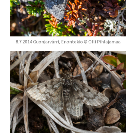
8.7.2014 Guonjarvárri, Enontekiö © Olli Pihlajamaa