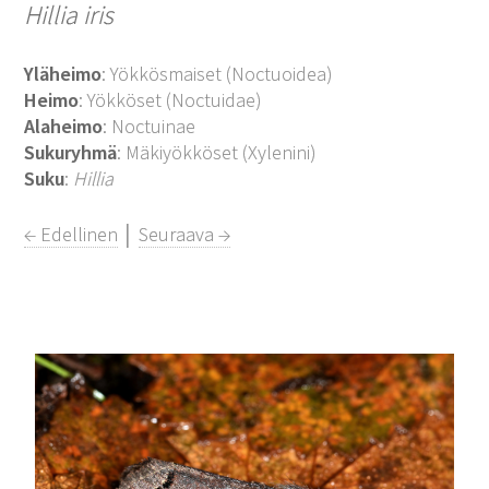
Hillia iris
Yläheimo
: Yökkösmaiset (Noctuoidea)
Heimo
: Yökköset (Noctuidae)
Alaheimo
: Noctuinae
Sukuryhmä
: Mäkiyökköset (Xylenini)
Suku
:
Hillia
← Edellinen
│
Seuraava →