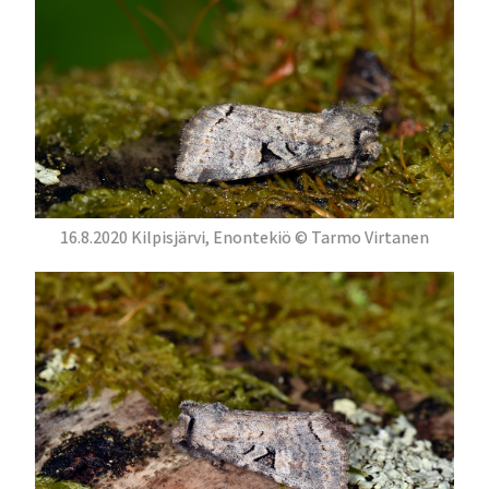
16.8.2020 Kilpisjärvi, Enontekiö © Tarmo Virtanen