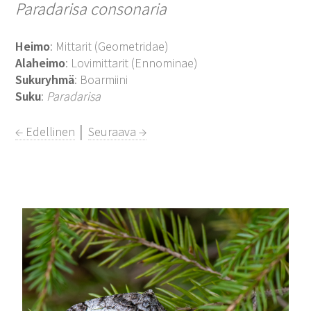
Paradarisa consonaria
Heimo
: Mittarit (Geometridae)
Alaheimo
: Lovimittarit (Ennominae)
Sukuryhmä
: Boarmiini
Suku
:
Paradarisa
← Edellinen
│
Seuraava →