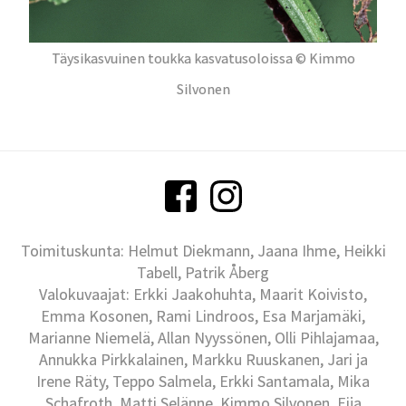
Täysikasvuinen toukka kasvatusoloissa © Kimmo
Silvonen
Toimituskunta: Helmut Diekmann, Jaana Ihme, Heikki
Tabell, Patrik Åberg
Valokuvaajat: Erkki Jaakohuhta, Maarit Koivisto,
Emma Kosonen, Rami Lindroos, Esa Marjamäki,
Marianne Niemelä, Allan Nyyssönen, Olli Pihlajamaa,
Annukka Pirkkalainen, Markku Ruuskanen, Jari ja
Irene Räty, Teppo Salmela, Erkki Santamala, Mika
Schafroth, Matti Selänne, Kimmo Silvonen, Eija