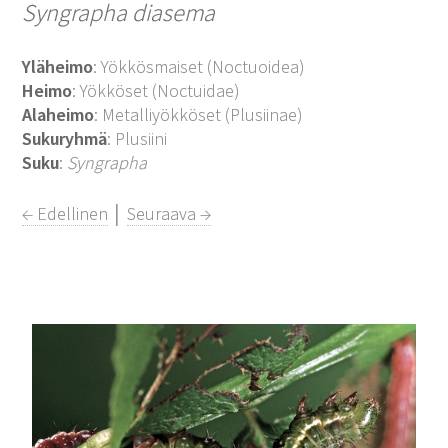
Syngrapha diasema
Yläheimo
: Yökkösmaiset (Noctuoidea)
Heimo
: Yökköset (Noctuidae)
Alaheimo
: Metalliyökköset (Plusiinae)
Sukuryhmä
: Plusiini
Suku
:
Syngrapha
← Edellinen
│
Seuraava →