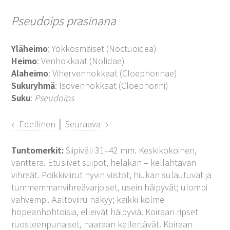
Pseudoips prasinana
Yläheimo
: Yökkösmäiset (Noctuoidea)
Heimo
: Venhokkaat (Nolidae)
Alaheimo
: Vihervenhokkaat (Cloephorinae)
Sukuryhmä
: Isovenhokkaat (Cloephorini)
Suku
:
Pseudoips
← Edellinen
│
Seuraava →
Tuntomerkit:
Siipiväli 31–42 mm. Keskikokoinen,
vanttera. Etusiivet suipot, helakan – kellahtavan
vihreät. Poikkiviirut hyvin viistot, hiukan sulautuvat ja
tummemmanvihreävarjoiset, usein häipyvät; ulompi
vahvempi. Aaltoviiru näkyy; kaikki kolme
hopeanhohtoisia, elleivät häipyviä. Koiraan ripset
ruosteenpunaiset, naaraan kellertävät. Koiraan