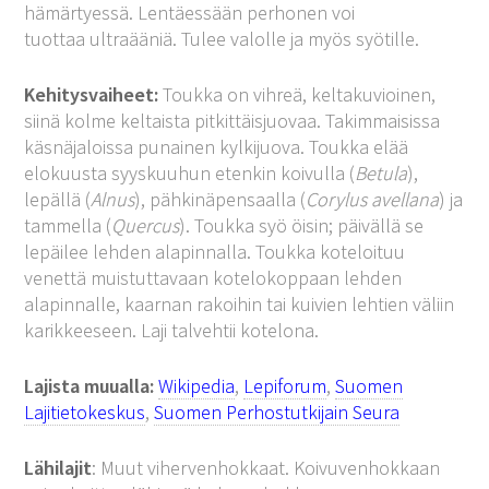
hämärtyessä. Lentäessään perhonen voi
tuottaa ultraääniä. Tulee valolle ja myös syötille.
Kehitysvaiheet:
Toukka on vihreä, keltakuvioinen,
siinä kolme keltaista pitkittäisjuovaa. Takimmaisissa
käsnäjaloissa punainen kylkijuova. Toukka elää
elokuusta syyskuuhun etenkin koivulla (
Betula
),
lepällä (
Alnus
), pähkinäpensaalla (
Corylus avellana
) ja
tammella (
Quercus
). Toukka syö öisin; päivällä se
lepäilee lehden alapinnalla. Toukka koteloituu
venettä muistuttavaan kotelokoppaan lehden
alapinnalle, kaarnan rakoihin tai kuivien lehtien väliin
karikkeeseen. Laji talvehtii kotelona.
Lajista muualla:
Wikipedia
,
Lepiforum
,
Suomen
Lajitietokeskus
,
Suomen Perhostutkijain Seura
Lähilajit
: Muut vihervenhokkaat. Koivuvenhokkaan