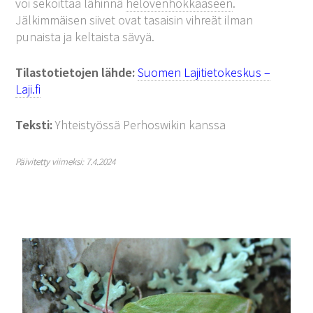
voi sekoittaa lähinnä
helovenhokkaaseen
.
Jälkimmäisen siivet ovat tasaisin vihreät ilman
punaista ja keltaista sävyä.
Tilastotietojen lähde:
Suomen Lajitietokeskus –
Laji.fi
Teksti:
Yhteistyössä Perhoswikin kanssa
Päivitetty viimeksi: 7.4.2024