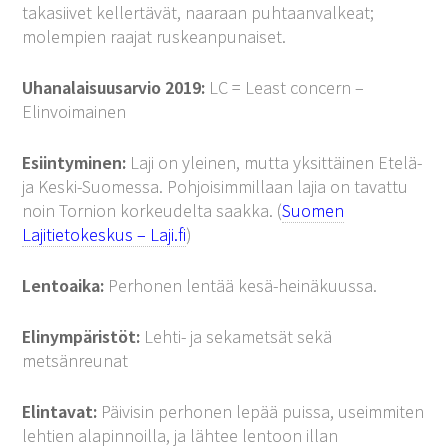
takasiivet kellertävät, naaraan puhtaanvalkeat;
molempien raajat ruskeanpunaiset.
Uhanalaisuusarvio 2019:
LC = Least concern –
Elinvoimainen
Esiintyminen:
Laji on yleinen, mutta yksittäinen Etelä-
ja Keski-Suomessa. Pohjoisimmillaan lajia on tavattu
noin Tornion korkeudelta saakka. (
Suomen
Lajitietokeskus – Laji.fi
)
Lentoaika:
Perhonen lentää kesä-heinäkuussa.
Elinympäristöt:
Lehti- ja sekametsät sekä
metsänreunat
Elintavat:
Päivisin perhonen lepää puissa, useimmiten
lehtien alapinnoilla, ja lähtee lentoon illan