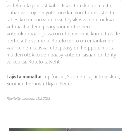
vadelmalla ja mustikalla. Pikkutoukka on musta;
nahanvaihtojen myötä toukka muuttuu mustasta
lähes kokonaan vihreäksi. Täysikasvuinen toukka
kehrää itselleen päärynänmuotoiseen
kotelokoppaan, jossa on ulosmenotie kuoriutuvalle
perhoselle valmiina. Kotelokehto on eräänlainen
käänteinen katiska: ulospääsy on helppoa, mutta
muiden ötökköiden pääsy kotelon sisään on tehty
vaikeaksi. Kotelo talvehtii.
Lajista muualla:
Lepiforum
,
Suomen Lajitietokeskus
,
Suomen Perhostutkijain Seura
Päivitetty viimeksi: 15.5.2023