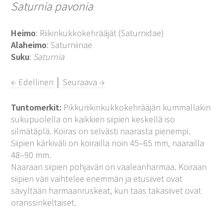
Saturnia pavonia
Heimo
: Riikinkukkokehrääjät (Saturnidae)
Alaheimo
: Saturniinae
Suku
:
Saturnia
← Edellinen
│
Seuraava →
Tuntomerkit:
Pikkuriikinkukkokehrääjän kummallakin
sukupuolella on kaikkien siipien keskellä iso
silmätäplä. Koiras on selvästi naarasta pienempi.
Siipien kärkiväli on koirailla noin 45–65 mm, naarailla
48–90 mm.
Naaraan siipien pohjaväri on vaaleanharmaa. Koiraan
siipien väri vaihtelee enemmän ja etusiivet ovat
sävyltään harmaanruskeat, kun taas takasiivet ovat
oranssinkeltaiset.