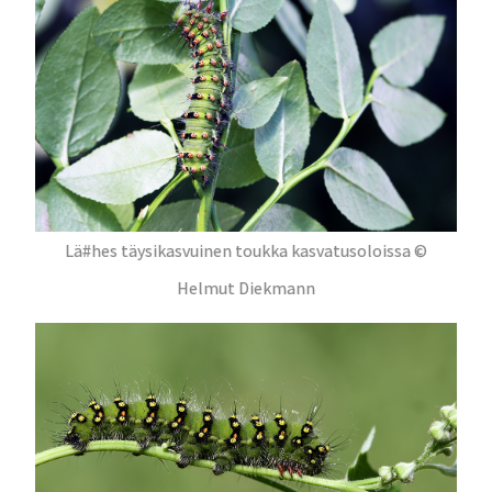
Lä#hes täysikasvuinen toukka kasvatusoloissa ©
Helmut Diekmann