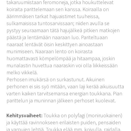
takaruumiistaan feromoneja, jotka houkuttelevat
koiraita parittelemaan sen kanssa. Koiraalla on
äärimmäisen tarkat hajuaistimet tuuheissa,
sulkamaisissa tuntosarvissaan; niiden avulla se
pystyy seuraamaan tätä hajujälkeä pitkien matkojen
päästä ja lentämään naaraan luo. Pariteltuaan
naaraat lentävät öisin keskittyen ainoastaan
munimiseen. Naaraan lento on koirasta
huomattavasti kömpelömpää ja hitaampaa, joskin
munalastin huvettua naaraskin voi olla liikkeissään
melko vikkelä.
Perhosen imukärsä on surkastunut. Aikuinen
perhonen ei siis syö mitään, vaan laji kerää aikuisuutta
varten kaiken tarvitsemansa energian toukkana. Pian
parittelun ja muninnan jälkeen perhoset kuolevat.
Kehitysvaiheet:
Toukka on polyfagi (moniruokainen)
ja käyttää ravinnokseen erilaisten puiden, pensaiden
ja varpujen lehtiä. Toukka elää mm. koivulla, raidalla,