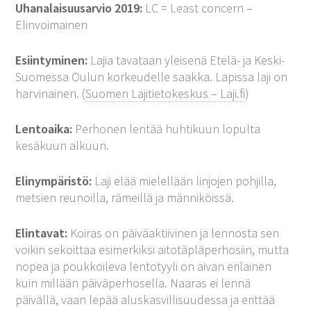
Uhanalaisuusarvio 2019:
LC = Least concern –
Elinvoimainen
Esiintyminen:
Lajia tavataan yleisenä Etelä- ja Keski-
Suomessa Oulun korkeudelle saakka. Lapissa laji on
harvinainen. (
Suomen Lajitietokeskus – Laji.fi
)
Lentoaika:
Perhonen lentää huhtikuun lopulta
kesäkuun alkuun.
Elinympäristö:
Laji elää mielellään linjojen pohjilla,
metsien reunoilla, rämeillä ja männiköissä.
Elintavat:
Koiras on päiväaktiivinen ja lennosta sen
voikin sekoittaa esimerkiksi aitotäpläperhosiin, mutta
nopea ja poukkoileva lentotyyli on aivan erilainen
kuin millään päiväperhosella. Naaras ei lennä
päivällä, vaan lepää aluskasvillisuudessa ja erittää