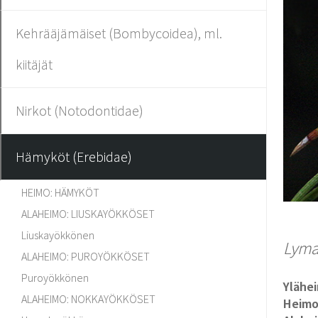
Kehrääjämäiset (Bombycoidea), ml.
kiitäjät
Nirkot (Notodontidae)
Hämyköt (Erebidae)
HEIMO: HÄMYKÖT
ALAHEIMO: LIUSKAYÖKKÖSET
Liuskayökkönen
Lyma
ALAHEIMO: PUROYÖKKÖSET
Puroyökkönen
Ylähe
ALAHEIMO: NOKKAYÖKKÖSET
Heim