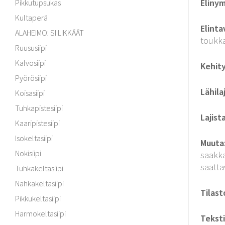
Elinym
Pikkutupsukas
Kultaperä
Elinta
ALAHEIMO: SIILIKKÄÄT
toukka
Ruususiipi
Kalvosiipi
Kehit
Pyörösiipi
Lähilaj
Koisasiipi
Tuhkapistesiipi
Lajist
Kaaripistesiipi
Isokeltasiipi
Muuta
Nokisiipi
saakka
saatta
Tuhkakeltasiipi
Nahkakeltasiipi
Tilast
Pikkukeltasiipi
Harmokeltasiipi
Teksti