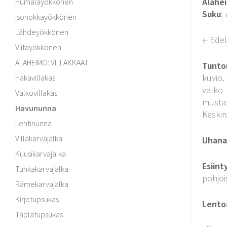
Alahe
Humalayökkönen
Suku
:
Isonokkayökkönen
Lähdeyökkönen
← Edel
Viitayökkönen
ALAHEIMO: VILLAKKAAT
Tunto
kuvio.
Hakavillakas
valko-
Valkovillakas
mustar
Havununna
Keskir
Lehtinunna
Villakarvajalka
Uhanal
Kuusikarvajalka
Esiint
Tuhkakarvajalka
pohjoi
Rämekarvajalka
Kirjotupsukas
Lento
Täplätupsukas