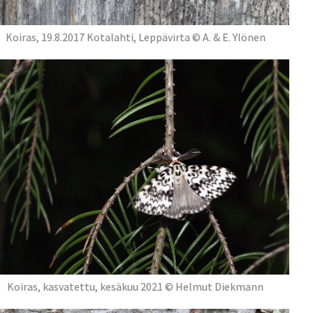
Koiras, 19.8.2017 Kotalahti, Leppävirta © A. & E. Ylönen
Koiras, kasvatettu, kesäkuu 2021 © Helmut Diekmann