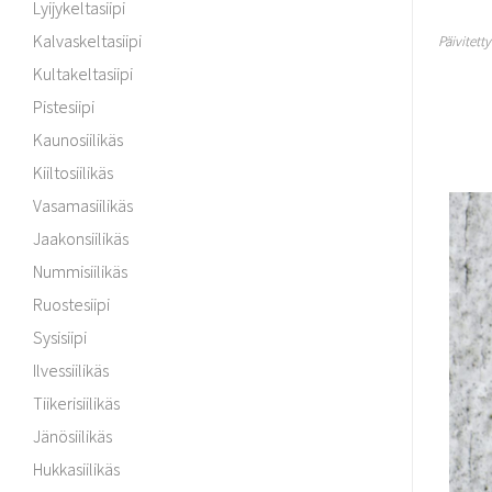
Lyijykeltasiipi
Kalvaskeltasiipi
Päivitett
Kultakeltasiipi
Pistesiipi
Kaunosiilikäs
Kiiltosiilikäs
Vasamasiilikäs
Jaakonsiilikäs
Nummisiilikäs
Ruostesiipi
Sysisiipi
Ilvessiilikäs
Tiikerisiilikäs
Jänösiilikäs
Hukkasiilikäs