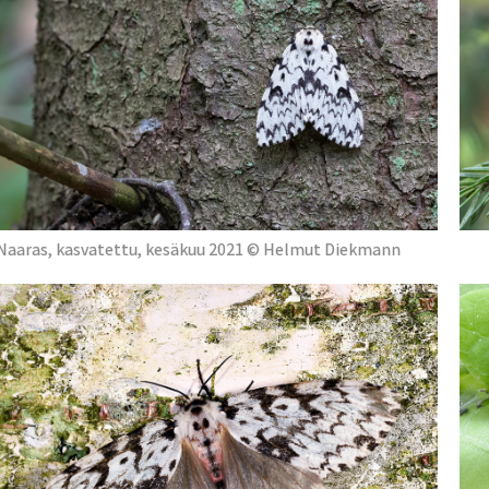
Naaras, kasvatettu, kesäkuu 2021 © Helmut Diekmann