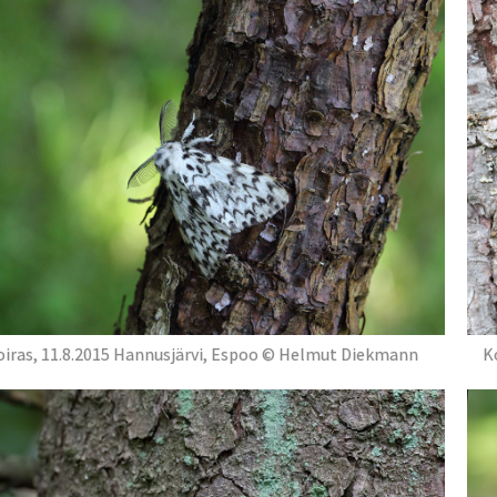
oiras, 11.8.2015 Hannusjärvi, Espoo © Helmut Diekmann
K