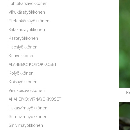
Luhtakärsäyökkönen
Viirukärsäyökkönen
Etelänkärsäyökkönen
Kiilakärsäyökkönen
Kasteyökkönen
Hapsiyökkönen
Kuuyökkönen
ALAHEIMO: KOIYÖKKÖSET
Koiyökkönen
Koisayökkönen
Viirukoisayökkönen
K
AHAHEIMO: VIRNAYÖKKÖSET
Hakasvirnayökkönen
Sumuvirnayökkönen
Sinivirnayökkönen