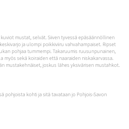
 kuviot mustat, selvät. Siiven tyvessä epäsäännöllinen
 keskivarjo ja ulompi poikkiviiru vahvahampaiset. Ripset
, hiukan pohjaa tummempi. Takaruumis ruusunpunainen,
la myös sekä koiraiden että naaraiden niskakarvassa.
män mustakehnäiset, joskus lähes yksivärisen mustahkot.
ä pohjoista kohti ja sitä tavataan jo Pohjois-Savon