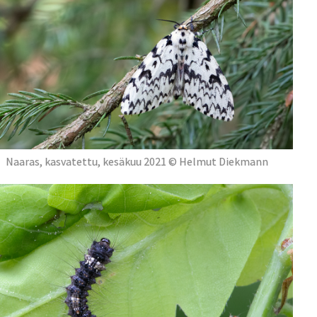
Naaras, kasvatettu, kesäkuu 2021 © Helmut Diekmann