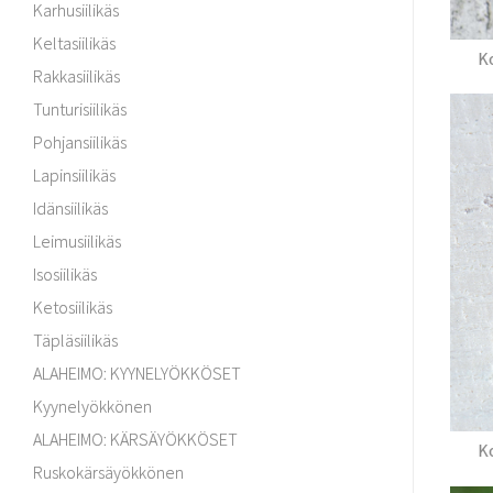
Karhusiilikäs
Keltasiilikäs
K
Rakkasiilikäs
Tunturisiilikäs
Pohjansiilikäs
Lapinsiilikäs
Idänsiilikäs
Leimusiilikäs
Isosiilikäs
Ketosiilikäs
Täpläsiilikäs
ALAHEIMO: KYYNELYÖKKÖSET
Kyynelyökkönen
ALAHEIMO: KÄRSÄYÖKKÖSET
K
Ruskokärsäyökkönen