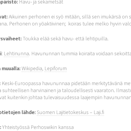
päristö:
Havu- ja sekametsät
vat:
Aikuinen perhonen ei syö mitään, sillä sen imukärsä on 
na. Perhonen on yöaktiivinen; koiras tulee melko hyvin va
ysvaiheet:
Toukka elää sekä havu- että lehtipuilla.
i
:
Lehtinunna
. Havununnan tummia koiraita voidaan sekoittaa
a muualla:
Wikipedia
,
Lepiforum
:
Keski-Euroopassa havununnaa pidetään merkitytävänä mets
 suhteellisen harvinainen ja taloudellisesti vaaraton. Il
vat kuitenkin johtaa tulevaisuudessa laajempiin havununnan
otietojen lähde:
Suomen Lajitietokeskus – Laji.fi
:
Yhteistyössä Perhoswikin kanssa