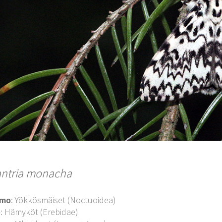
ntria monacha
imo
: Yökkösmäiset (Noctuoidea)
o
: Hämyköt (Erebidae)