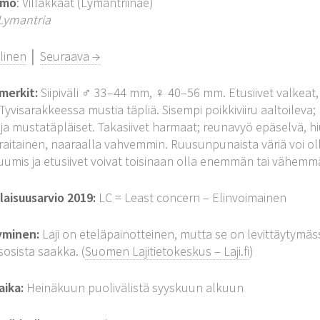
imo
: Villakkaat (Lymantriinae)
Lymantria
linen
│
Seuraava →
merkit:
Siipiväli ♂ 33–44 mm, ♀ 40–56 mm. Etusiivet valkeat,
 Tyvisarakkeessa mustia täpliä. Sisempi poikkiviiru aaltoileva;
 ja mustatäpläiset. Takasiivet harmaat; reunavyö epäselvä
aitainen, naaraalla vahvemmin. Ruusunpunaista väriä voi ol
uumis ja etusiivet voivat toisinaan olla enemmän tai vähem
aisuusarvio 2019:
LC = Least concern – Elinvoimainen
yminen:
Laji on eteläpainotteinen, mutta se on levittäytymäss
sosista saakka. (
Suomen Lajitietokeskus – Laji.fi
)
aika:
Heinäkuun puolivälistä syyskuun alkuun