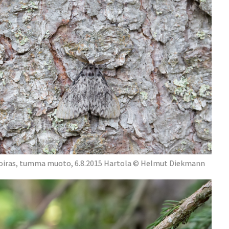
oiras, tumma muoto, 6.8.2015 Hartola © Helmut Diekmann