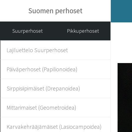
Suomen perhoset
Suurperhoset
Pikkuperhoset
Lajiluettelo Suurperhoset
Päiväperhoset (Papilionoidea)
Sirppisiipimäiset (Drepanoidea)
Mittarimaiset (Geometroidea)
Karvakehrääjämäiset (Lasiocampoidea)