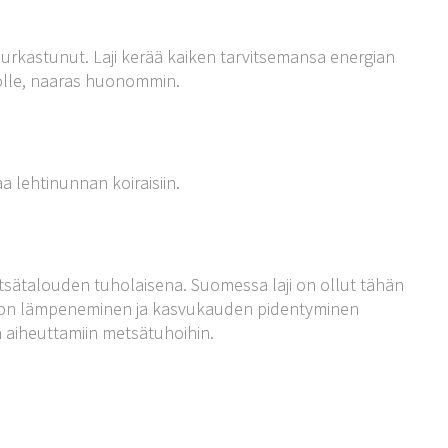
surkastunut. Laji kerää kaiken tarvitsemansa energian
lolle, naaras huonommin.
 lehtinunnan koiraisiin.
ätalouden tuholaisena. Suomessa laji on ollut tähän
maston lämpeneminen ja kasvukauden pidentyminen
 aiheuttamiin metsätuhoihin.