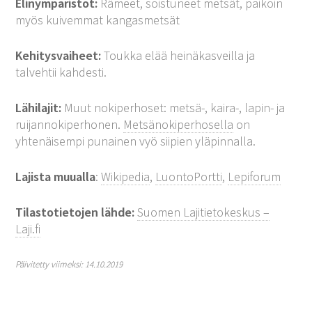
Elinympäristöt:
Rämeet, soistuneet metsät, paikoin
myös kuivemmat kangasmetsät
Kehitysvaiheet:
Toukka elää heinäkasveilla ja
talvehtii kahdesti.
Lähilajit:
Muut nokiperhoset: metsä-, kaira-, lapin- ja
ruijannokiperhonen.
Metsänokiperhosella
on
yhtenäisempi punainen vyö siipien yläpinnalla.
Lajista muualla
:
Wikipedia
,
LuontoPortti
,
Lepiforum
Tilastotietojen lähde:
Suomen Lajitietokeskus –
Laji.fi
Päivitetty viimeksi: 14.10.2019