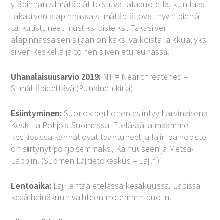
yläpinnan silmätäplät toistuvat alapuolella, kun taas
takasiiven alapinnassa silmätäplät ovat hyvin pieniä
tai kutistuneet mustiksi pisteiksi. Takasiiven
alapinnassa sen siijaan on kaksi valkoista laikkua, yksi
siiven keskellä ja toinen siiven etureunassa.
Uhanalaisuusarvio 2019:
NT = Near threatened –
Silmälläpidettävä (
Punainen kirja
)
Esiintyminen:
Suonokiperhonen esiintyy harvinaisena
Keski- ja Pohjois-Suomessa. Etelässä ja maamme
keskiosissa kannat ovat taantuneet ja lajin painopiste
on siirtynyt pohjoisemmaksi, Kainuuseen ja Metsä-
Lappiin. (
Suomen Lajitietokeskus – Laji.fi
)
Lentoaika:
Laji lentää etelässä kesäkuussa, Lapissa
kesä-heinäkuun vaihteen molemmin puolin.