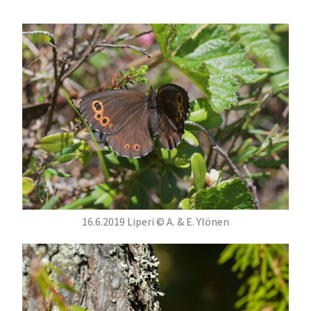
16.6.2019 Liperi © A. & E. Ylönen