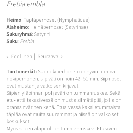
Erebia embla
Heimo
: Täpläperhoset (Nymphalidae)
Alaheimo
: Heinäperhoset (Satyrinae)
Sukuryhmä
: Satyrini
Suku
:
Erebia
← Edellinen
│
Seuraava →
Tuntomerkit:
Suonokiperhonen on hyvin tumma
nokiperhonen, siipiväli on noin 42–51 mm. Siipiripset
ovat mustan ja valkoisen kirjavat.
Siipien yläpinnan pohjaväri on tummanruskea. Sekä
etu- että takasiivessä on mustia silmätäpliä, joilla on
oranssinvärinen kehä. Etusiivessä kaksi etummaista
täplää ovat muita suuremmat ja niissä on valkoiset
keskukset.
Myös siipien alapuoli on tummanruskea. Etusiiven