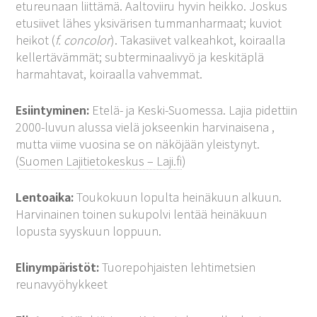
etureunaan liittämä. Aaltoviiru hyvin heikko. Joskus
etusiivet lähes yksivärisen tummanharmaat; kuviot
heikot (
f. concolor
). Takasiivet valkeahkot, koiraalla
kellertävämmät; subterminaalivyö ja keskitäplä
harmahtavat, koiraalla vahvemmat.
Esiintyminen:
Etelä- ja Keski-Suomessa. Lajia pidettiin
2000-luvun alussa vielä jokseenkin harvinaisena ,
mutta viime vuosina se on näköjään yleistynyt.
(
Suomen Lajitietokeskus – Laji.fi
)
Lentoaika:
Toukokuun lopulta heinäkuun alkuun.
Harvinainen toinen sukupolvi lentää heinäkuun
lopusta syyskuun loppuun.
Elinympäristöt:
Tuorepohjaisten lehtimetsien
reunavyöhykkeet