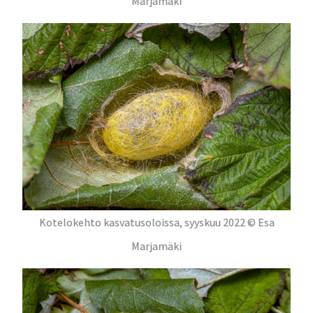
Marjamäki
Kotelokehto kasvatusoloissa, syyskuu 2022 © Esa
Marjamäki