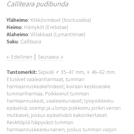
Calliteara pudibunda
Yläheimo
: Yökkösmäiset (Noctuoidea)
Heimo
: Hämyköt (Erebidae)
Alaheimo
: Villakkaat (Lymantriinae)
Suku
:
Calliteara
← Edellinen
│
Seuraava →
Tuntomerkit:
Siipiväli ♂ 35–47 mm, ♀ 46–62 mm.
Etusiivet vaaleanharmaat, tumman
harmaanruskeakehnäiset; koiraan keskisarake
tummanharmaa. Poikkiviirut tumman
harmaanruskeat, vaaleareunaiset; tyvipoikkiviiru
epäselvä; sisempi ja ulompi poikkiviiru jonkin verran
mutkaiset, joskus epäselvästi kaksinkertaiset.
Keskitäplä häipyvästi tumman
harmaanruskeareunainen, joskus tumman varjon