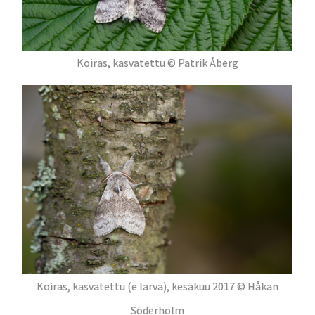
Koiras, kasvatettu © Patrik Åberg
Koiras, kasvatettu (e larva), kesäkuu 2017 © Håkan
Söderholm