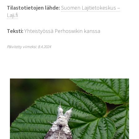
Tilastotietojen lähde:
Suomen Lajitietokeskus –
Laji.fi
Teksti:
Yhteistyössä Perhoswikin kanssa
Päivitetty viimeksi: 8.4.2024