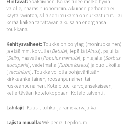
Elintavat:
Yöaktiivinen. Koiras tulee melko hyvin
valolle, naaras huonommin. Aikuinen perhonen ei
käytä ravintoa, sillä sen imukärsä on surkastunut. Laji
kerää kaiken tarvittavan aikuisajan energiansa
toukkana.
Kehitysvaiheet:
Toukka on polyfagi (moniruokainen)
ja elää mm. koivulla (
Betula
), lepällä (
Alnus
), pajuilla
(
Salix
), haavalla (
Populus tremula
), pihlajalla (
Sorbus
aucuparia
), vadelmalla (
Rubus idaeus
) ja puolukoilla
(
Vaccinium
). Toukka voi olla pohjaväriltään
kirkkaankeltainen, roosanpunainen tai
ruskeanpunainen. Koteloituu karvojensekaiseen,
kellertävään kotelokoppaan. Kotelo talvehtii.
Lähilajit:
Kuusi-, tuhka- ja rämekarvajalka
Lajista muualla:
Wikipedia
,
Lepiforum