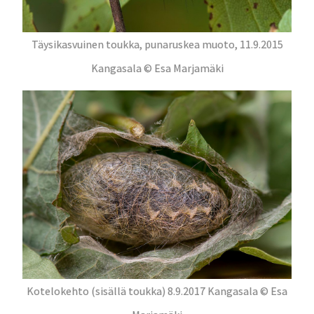
Täysikasvuinen toukka, punaruskea muoto, 11.9.2015
Kangasala © Esa Marjamäki
Kotelokehto (sisällä toukka) 8.9.2017 Kangasala © Esa