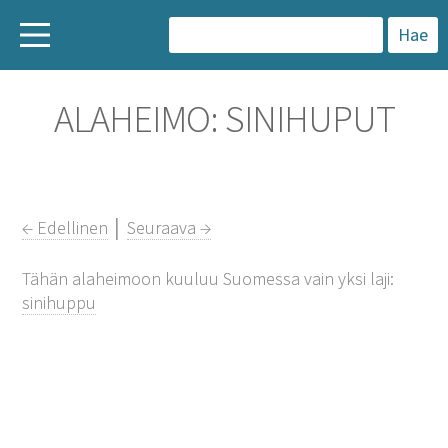
H
a
ALAHEIMO: SINIHUPUT
k
u
:
← Edellinen
│
Seuraava →
Tähän alaheimoon kuuluu Suomessa vain yksi laji:
sinihuppu