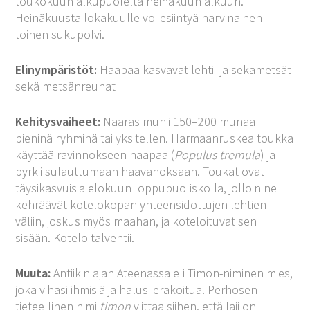
toukokuun alkupuolelta heinäkuun alkuun.
Heinäkuusta lokakuulle voi esiintyä harvinainen
toinen sukupolvi.
Elinympäristöt:
Haapaa kasvavat lehti- ja sekametsät
sekä metsänreunat
Kehitysvaiheet:
Naaras munii 150–200 munaa
pieninä ryhminä tai yksitellen. Harmaanruskea toukka
käyttää ravinnokseen haapaa (
Populus tremula
) ja
pyrkii sulauttumaan haavanoksaan. Toukat ovat
täysikasvuisia elokuun loppupuoliskolla, jolloin ne
kehräävät kotelokopan yhteensidottujen lehtien
väliin, joskus myös maahan, ja koteloituvat sen
sisään. Kotelo talvehtii.
Muuta:
Antiikin ajan Ateenassa eli Timon-niminen mies,
joka vihasi ihmisiä ja halusi erakoitua. Perhosen
tieteellinen nimi
timon
viittaa siihen, että laji on