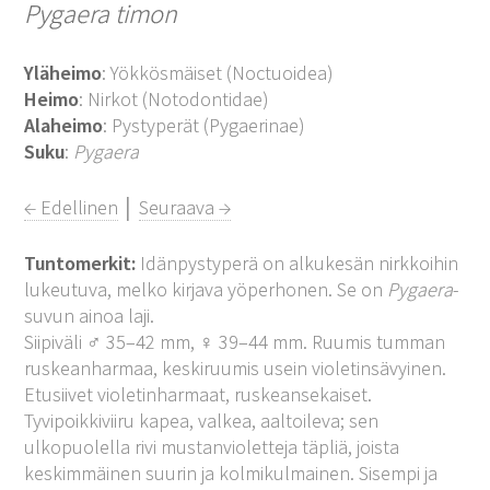
Pygaera timon
Yläheimo
: Yökkösmäiset (Noctuoidea)
Heimo
: Nirkot (Notodontidae)
Alaheimo
: Pystyperät (Pygaerinae)
Suku
:
Pygaera
← Edellinen
│
Seuraava →
Tuntomerkit:
Idänpystyperä on alkukesän nirkkoihin
lukeutuva, melko kirjava yöperhonen. Se on
Pygaera
-
suvun ainoa laji.
Siipiväli ♂ 35–42 mm, ♀ 39–44 mm. Ruumis tumman
ruskeanharmaa, keskiruumis usein violetinsävyinen.
Etusiivet violetinharmaat, ruskeansekaiset.
Tyvipoikkiviiru kapea, valkea, aaltoileva; sen
ulkopuolella rivi mustanvioletteja täpliä, joista
keskimmäinen suurin ja kolmikulmainen. Sisempi ja