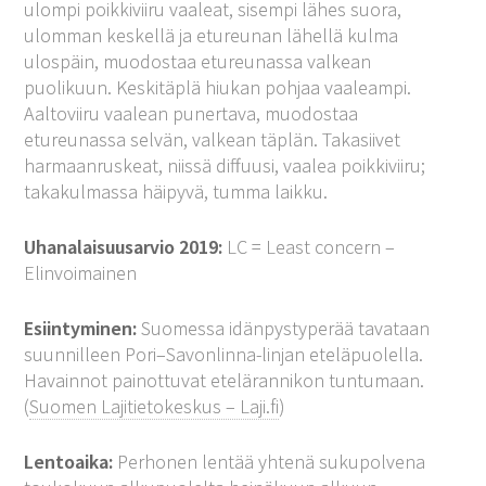
ulompi poikkiviiru vaaleat, sisempi lähes suora,
ulomman keskellä ja etureunan lähellä kulma
ulospäin, muodostaa etureunassa valkean
puolikuun. Keskitäplä hiukan pohjaa vaaleampi.
Aaltoviiru vaalean punertava, muodostaa
etureunassa selvän, valkean täplän. Takasiivet
harmaanruskeat, niissä diffuusi, vaalea poikkiviiru;
takakulmassa häipyvä, tumma laikku.
Uhanalaisuusarvio 2019:
LC = Least concern –
Elinvoimainen
Esiintyminen:
Suomessa idänpystyperää tavataan
suunnilleen Pori–Savonlinna-linjan eteläpuolella.
Havainnot painottuvat etelärannikon tuntumaan.
(
Suomen Lajitietokeskus – Laji.fi
)
Lentoaika:
Perhonen lentää yhtenä sukupolvena