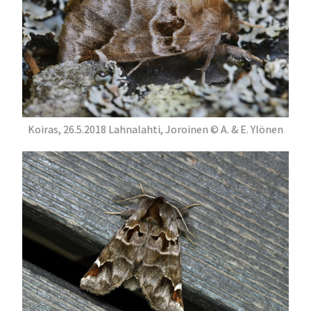
Koiras, 26.5.2018 Lahnalahti, Joroinen © A. & E. Ylönen