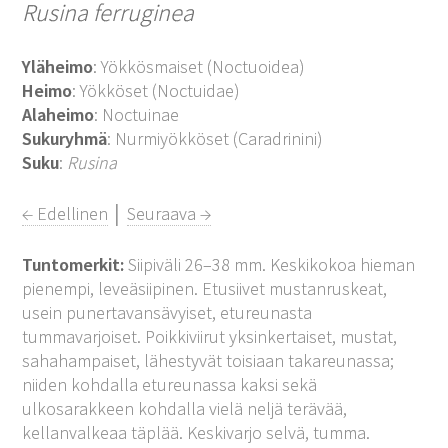
Rusina ferruginea
Yläheimo
: Yökkösmaiset (Noctuoidea)
Heimo
: Yökköset (Noctuidae)
Alaheimo
: Noctuinae
Sukuryhmä
: Nurmiyökköset (Caradrinini)
Suku
:
Rusina
← Edellinen
│
Seuraava →
Tuntomerkit:
Siipiväli 26–38 mm. Keskikokoa hieman
pienempi, leveäsiipinen. Etusiivet mustanruskeat,
usein punertavansävyiset, etureunasta
tummavarjoiset. Poikkiviirut yksinkertaiset, mustat,
sahahampaiset, lähestyvät toisiaan takareunassa;
niiden kohdalla etureunassa kaksi sekä
ulkosarakkeen kohdalla vielä neljä terävää,
kellanvalkeaa täplää. Keskivarjo selvä, tumma.