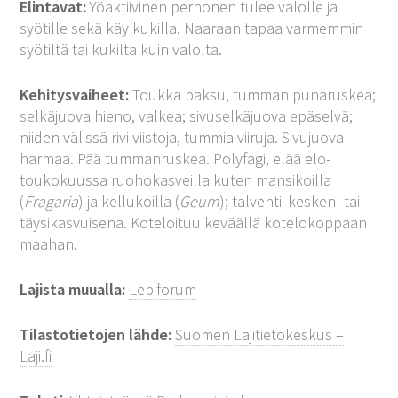
Elintavat:
Yöaktiivinen perhonen tulee valolle ja
syötille sekä käy kukilla. Naaraan tapaa varmemmin
syötiltä tai kukilta kuin valolta.
Kehitysvaiheet:
Toukka paksu, tumman punaruskea;
selkäjuova hieno, valkea; sivuselkäjuova epäselvä;
niiden välissä rivi viistoja, tummia viiruja. Sivujuova
harmaa. Pää tummanruskea. Polyfagi, elää elo-
toukokuussa ruohokasveilla kuten mansikoilla
(
Fragaria
) ja kellukoilla (
Geum
); talvehtii kesken- tai
täysikasvuisena. Koteloituu keväällä kotelokoppaan
maahan.
Lajista muualla:
Lepiforum
Tilastotietojen lähde:
Suomen Lajitietokeskus –
Laji.fi