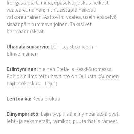
Rengastäplä tumma, epäselvä, joskus heikosti
vaaleareunainen; munuaistäplä heikosti
valkoreunainen. Aaltoviiru vaalea, usein epäselvä,
sisäänpäin tummavarjoinen. Takasiivet
harmaanruskeat.
Uhanalaisuusarvio:
LC = Least concern –
Elinvoimainen
Esiintyminen:
Yleinen Etelä- ja Keski-Suomessa.
Pohjoisin ilmoitettu havainto on Oulusta. (
Suomen
Lajitietokeskus – Laji.fi
)
Lentoaika:
Kesä-elokuu
Elinympäristö:
Lajin tyypillisiä elinympäristöjä ovat
lehti- ja sekametsät, taimikot, puutarhat ja rämeet.