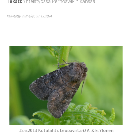
Teksti:
Yhteistyössä Perhoswikin kanssa
Päivitetty viimeksi: 21.12.2024
12.6.2013 Kotalahti, Leppävirta © A. & E. Ylönen