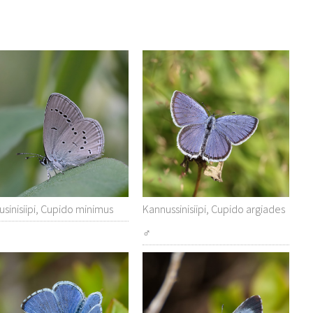
usinisiipi, Cupido minimus
Kannussinisiipi, Cupido argiades
♂