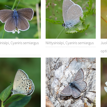
sinisiipi, Cyaniris semiargus
Niittysinisiipi, Cyaniris semiargus
Juol
opt