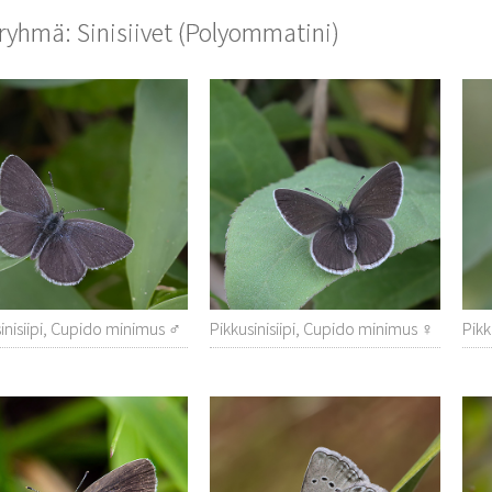
ryhmä: Sinisiivet (Polyommatini)
inisiipi, Cupido minimus ♂
Pikkusinisiipi, Cupido minimus ♀
Pikk