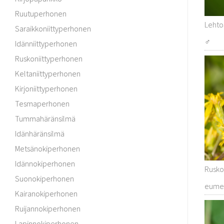
Ruutuperhonen
Lehtos
Saraikkoniittyperhonen
♂
Idänniittyperhonen
Ruskoniittyperhonen
Keltaniittyperhonen
Kirjoniittyperhonen
Tesmaperhonen
Tummahäränsilmä
Idänhäränsilmä
Metsänokiperhonen
Idännokiperhonen
Rusko
Suonokiperhonen
eume
Kairanokiperhonen
Ruijannokiperhonen
Lapinnokiperhonen