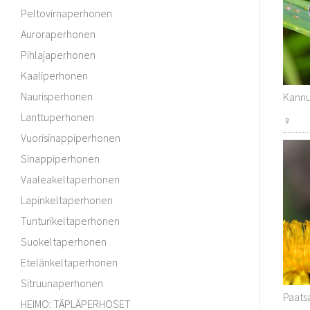
Peltovirnaperhonen
Auroraperhonen
Pihlajaperhonen
Kaaliperhonen
Naurisperhonen
Kannus
Lanttuperhonen
♀
Vuorisinappiperhonen
Sinappiperhonen
Vaaleakeltaperhonen
Lapinkeltaperhonen
Tunturikeltaperhonen
Suokeltaperhonen
Etelänkeltaperhonen
Sitruunaperhonen
Paatsa
HEIMO: TÄPLÄPERHOSET