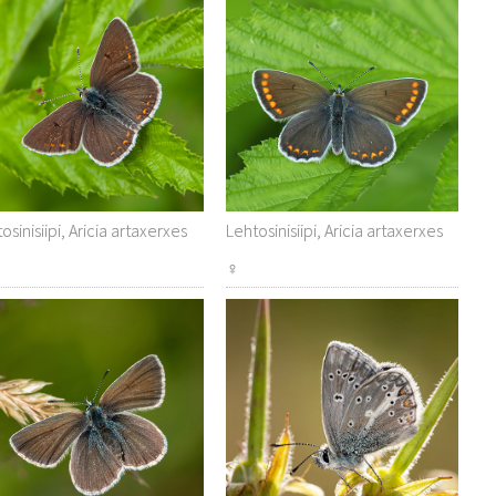
osinisiipi, Aricia artaxerxes
Lehtosinisiipi, Aricia artaxerxes
♀