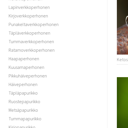
Lapinverkkoperhonen
Kirjoverkkoperhonen
Punakeltaverkkoperhonen
Täpläverkkoperhonen
Tummaverkkoperhonen
Ratamoverkkoperhonen
Haapaperhonen
Ketosi
Kuusamaperhonen
Pikkuhäiveperhonen
Häiveperhonen
Täpläpapurikko
Ruostepapurikko
Metsäpapurikko
Tummapapurikko
Kirjopapurikko