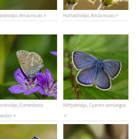
asinisiipi, Aricia nicias ♀
Huhtasinisiipi, Aricia nicias ♂
osinisiipi, Eumedonia
Niittysinisiipi, Cyaniris semiargus
medon ♀
♂