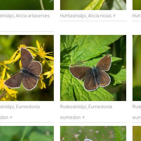
inisiipi, Aricia artaxerxes
Huhtasinisiipi, Aricia nicias ♂
Huht
sinisiipi, Eumedonia
Ruskosinisiipi, Eumedonia
Rusk
don ♂
eumedon ♀
eu