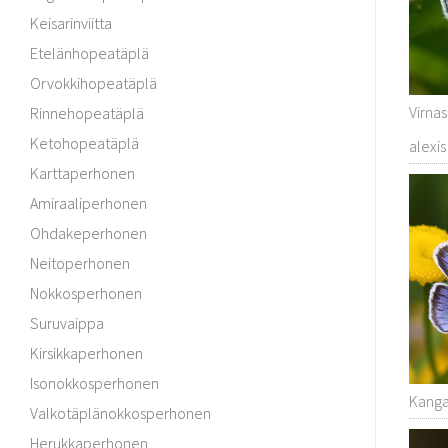
Keisarinviitta
Etelänhopeatäplä
Orvokkihopeatäplä
Virnas
Rinnehopeatäplä
Ketohopeatäplä
alexi
Karttaperhonen
Amiraaliperhonen
Ohdakeperhonen
Neitoperhonen
Nokkosperhonen
Suruvaippa
Kirsikkaperhonen
Isonokkosperhonen
Kangas
Valkotäplänokkosperhonen
Herukkaperhonen