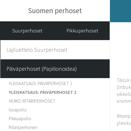
Suomen perhoset
Suurperhoset
Pikkuperhoset
Lajiluettelo Suurperhoset
Päiväperhoset (Papilionoidea)
Tässä 
YLEISKATSAUS: PÄIVÄPERHOSET 1
(tribu
YLEISKATSAUS: PÄIVÄPERHOSET 2
vikkel
enimmä
HEIMO: RITARIPERHOSET
Isoapollo
Ritari
Pikkuapollo
yleisk
Ritariperhonen