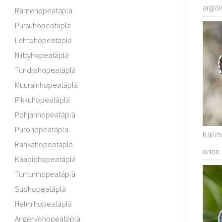
argiol
Rämehopeatäplä
Pursuhopeatäplä
Lehtohopeatäplä
Niittyhopeatäplä
Tundrahopeatäplä
Muurainhopeatäplä
Pikkuhopeatäplä
Pohjanhopeatäplä
Purohopeatäplä
Kallio
Rahkahopeatäplä
orion
Kääpiöhopeatäplä
Tunturihopeatäplä
Suohopeatäplä
Helmihopeatäplä
Angervohopeatäplä