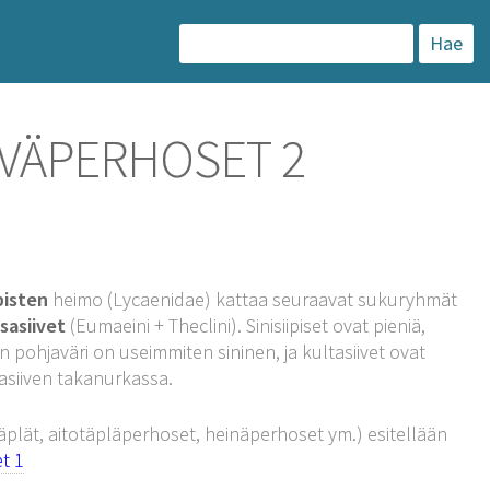
H
a
k
IVÄPERHOSET 2
u
:
ipisten
heimo (Lycaenidae) kattaa seuraavat sukuryhmät
sasiivet
(Eumaeini + Theclini). Sinisiipiset ovat pieniä,
en pohjaväri on useimmiten sininen, ja kultasiivet ovat
asiiven takanurkassa.
äplät, aitotäpläperhoset, heinäperhoset ym.) esitellään
t 1