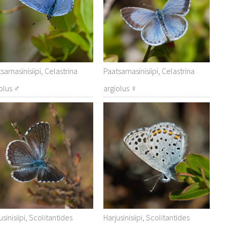
samasinisiipi, Celastrina
Paatsamasinisiipi, Celastrina
olus ♂
argiolus ♀
usinisiipi, Scolitantides
Harjusinisiipi, Scolitantides