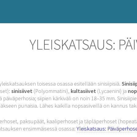
YLEISKATSAUS: PÄ
yleiskatsauksen toisessa osassa esitellään sinisiipisiä.
Sinisi
kset):
sinisiivet
(Polyommatini),
kultasiivet
(Lycaenini) ja
nop
iä päiväperhosia; siipien kärkiväli on noin 18–35 mm. Sinisiiipi
kseen punaisia. Lähes kaikilla nopsasiiveillä on kannus tak
perhoset, paksupäät, kaaliperhoset ja täpläperhoset (hopeat
atsauksen ensimmäisessä osassa:
Yleiskatsaus: Päiväperhose