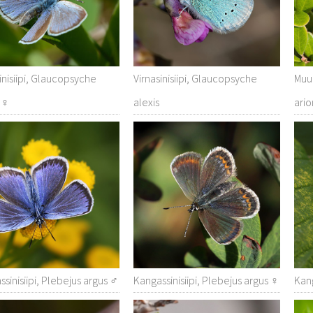
inisiipi, Glaucopsyche
Virnasinisiipi, Glaucopsyche
Muur
s ♀
alexis
ario
sinisiipi, Plebejus argus ♂
Kangassinisiipi, Plebejus argus ♀
Kang