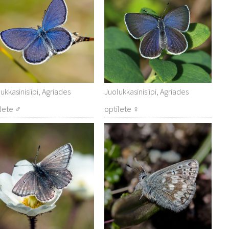
ukkasinisiipi, Agriades
Juolukkasinisiipi, Agriades
ilete ♂
optilete ♀