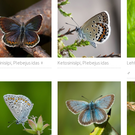
nisiipi, Plebejus idas ♀
Ketosinisiipi, Plebejus idas
Leht
♂