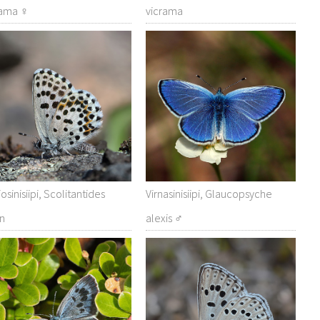
rama ♀
vicrama
iosinisiipi, Scolitantides
Virnasinisiipi, Glaucopsyche
on
alexis ♂