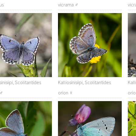
us
vicrama ♂
vic
sinisiipi, Scolitantides
Kalliosinisiipi, Scolitantides
Kall
 ♂
orion ♀
ori