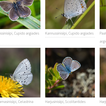
sinisiipi, Cupido argiades
Kannussinisiipi, Cupido argiades
Paat
argi
masinisiipi, Celastrina
Harjusinisiipi, Scolitantides
Harj