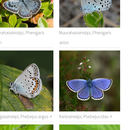
ahaissinisiipi, Phengaris
Muurahaissinisiipi, Phengaris
n
arion
assinisiipi, Plebejus argus ♂
Ketosinisiipi, Plebejus idas ♂