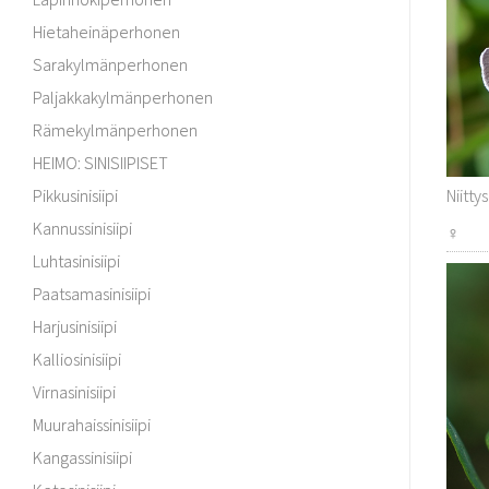
Hietaheinäperhonen
Sarakylmänperhonen
Paljakkakylmänperhonen
Rämekylmänperhonen
HEIMO: SINISIIPISET
Pikkusinisiipi
Niitty
Kannussinisiipi
♀
Luhtasinisiipi
Paatsamasinisiipi
Harjusinisiipi
Kalliosinisiipi
Virnasinisiipi
Muurahaissinisiipi
Kangassinisiipi