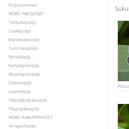
Purjeperhonen
Suku
HEIMO: PAKSUPÄÄT
Tunturikirjosiipi
Suokirjosiipi
Mansikkakirjosiipi
Tummakirjosiipi
Metsähiipijä
Keltatäplähiipijä
Mustatäplähiipijä
Etelänhiipijä
Pikkus
Lauhahiipijä
Valkotäpläpaksupää
Piippopaksupää
HEIMO: KAALIPERHOSET
Virnaperhonen