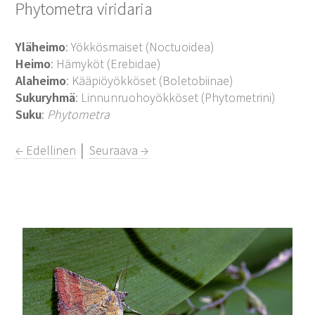
Phytometra viridaria
Yläheimo
: Yökkösmaiset (Noctuoidea)
Heimo
: Hämyköt (Erebidae)
Alaheimo
: Kääpiöyökköset (Boletobiinae)
Sukuryhmä
: Linnunruohoyökköset (Phytometrini)
Suku
:
Phytometra
← Edellinen
│
Seuraava →