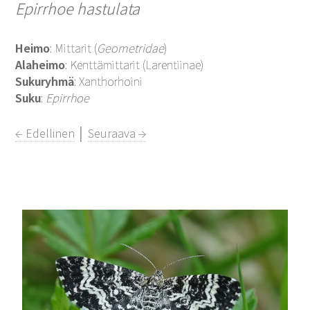
Epirrhoe hastulata
Heimo
: Mittarit (
Geometridae
)
Alaheimo
: Kenttämittarit (Larentiinae)
Sukuryhmä
: Xanthorhoini
Suku
:
Epirrhoe
← Edellinen
│
Seuraava →