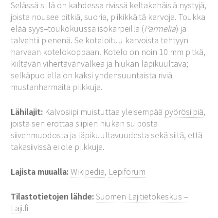
Selässä sillä on kahdessa rivissä keltakehäisiä nystyjä,
joista nousee pitkiä, suoria, piikikkäitä karvoja. Toukka
elää syys–toukokuussa isokarpeilla (
Parmelia
) ja
talvehtii pienenä. Se koteloituu karvoista tehtyyn
harvaan kotelokoppaan. Kotelo on noin 10 mm pitkä,
kiiltävän vihertävänvalkea ja hiukan läpikuultava;
selkäpuolella on kaksi yhdensuuntaista riviä
mustanharmaita pilkkuja.
Lähilajit:
Kalvosiipi muistuttaa yleisempää
pyörösiipiä
,
joista sen erottaa siipien hiukan suiposta
siivenmuodosta ja läpikuultavuudesta sekä siitä, että
takasiivissä ei ole pilkkuja.
Lajista muualla:
Wikipedia
,
Lepiforum
Tilastotietojen lähde:
Suomen Lajitietokeskus –
Laji.fi