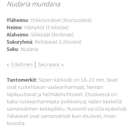
Nudaria mundana
Yläheimo
: Yökkösmäiset (Noctuoidea)
Heimo
: Hämyköt (Erebidae)
Alaheimo
: Siilikkäät (Arctiinae)
Sukuryhmä
: Keltasiivet (Lithosiini)
Suku
:
Nudaria
← Edellinen
│
Seuraava →
Tuntomerkit:
Siipien kärkiväli on 18–23 mm. Siivet
ovat ruskehtavan vaaleanharmaat, hieman
läpikuultavat ja helmiäishohtoiset. Etusiivessä on
kaksi ruskeanharmaata poikkiviirua; niiden keskellä
samanvärinen keskipilkku. Kuviointi voi olla epäselviä.
Takasiivet ovat samanväriset kuin etusiivet, ilman
kuvioita.