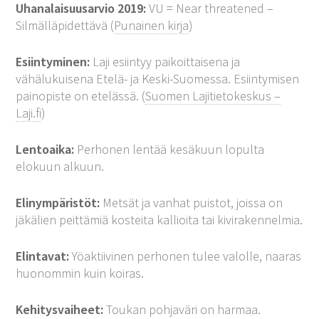
Uhanalaisuusarvio 2019:
VU = Near threatened –
Silmälläpidettävä (
Punainen kirja
)
Esiintyminen:
Laji esiintyy paikoittaisena ja
vähälukuisena Etelä- ja Keski-Suomessa. Esiintymisen
painopiste on etelässä. (
Suomen Lajitietokeskus –
Laji.fi
)
Lentoaika:
Perhonen lentää kesäkuun lopulta
elokuun alkuun.
Elinympäristöt:
Metsät ja vanhat puistot, joissa on
jäkälien peittämiä kosteita kallioita tai kivirakennelmia.
Elintavat:
Yöaktiivinen perhonen tulee valolle, naaras
huonommin kuin koiras.
Kehitysvaiheet:
Toukan pohjaväri on harmaa.