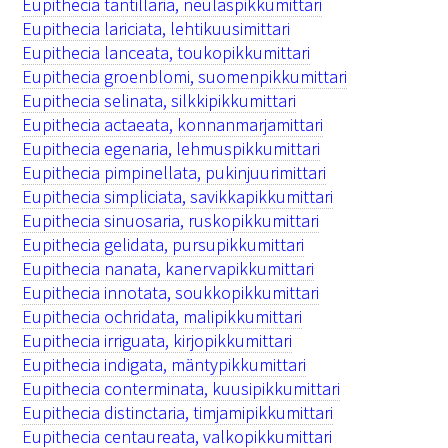
Eupithecia tantillaria, neulaspikkumittari
Eupithecia lariciata, lehtikuusimittari
Eupithecia lanceata, toukopikkumittari
Eupithecia groenblomi, suomenpikkumittari
Eupithecia selinata, silkkipikkumittari
Eupithecia actaeata, konnanmarjamittari
Eupithecia egenaria, lehmuspikkumittari
Eupithecia pimpinellata, pukinjuurimittari
Eupithecia simpliciata, savikkapikkumittari
Eupithecia sinuosaria, ruskopikkumittari
Eupithecia gelidata, pursupikkumittari
Eupithecia nanata, kanervapikkumittari
Eupithecia innotata, soukkopikkumittari
Eupithecia ochridata, malipikkumittari
Eupithecia irriguata, kirjopikkumittari
Eupithecia indigata, mäntypikkumittari
Eupithecia conterminata, kuusipikkumittari
Eupithecia distinctaria, timjamipikkumittari
Eupithecia centaureata, valkopikkumittari