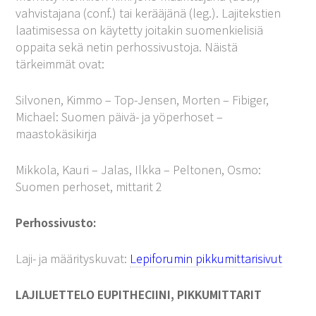
vahvistajana (conf.) tai kerääjänä (leg.). Lajitekstien
laatimisessa on käytetty joitakin suomenkielisiä
oppaita sekä netin perhossivustoja. Näistä
tärkeimmät ovat:
Silvonen, Kimmo – Top-Jensen, Morten – Fibiger,
Michael: Suomen päivä- ja yöperhoset –
maastokäsikirja
Mikkola, Kauri – Jalas, Ilkka – Peltonen, Osmo:
Suomen perhoset, mittarit 2
Perhossivusto:
Laji- ja määrityskuvat:
Lepiforumin pikkumittarisivut
LAJILUETTELO EUPITHECIINI, PIKKUMITTARIT