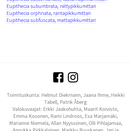
Eupithecia subumbrata, niittypikkumittari
Eupithecia orphnata, rantapikkumittari
Eupithecia subfuscata, mattapikkumittari
Toimituskunta: Helmut Diekmann, Jaana Ihme, Heikki
Tabell, Patrik Åberg
Valokuvaajat: Erkki Jaakohuhta, Maarit Koivisto,
Emma Kosonen, Rami Lindroos, Esa Marjamäki,
Marianne Niemelä, Allan Nyyssönen, Olli Pihlajamaa,
Annukka Pirkkalainen, Markku Ruuskanen, Jari ja