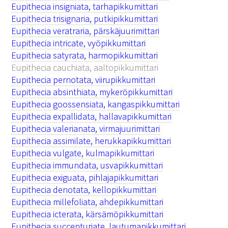
Eupithecia insigniata, tarhapikkumittari
Eupithecia trisignaria, putkipikkumittari
Eupithecia veratraria, pärskäjuurimittari
Eupithecia intricate, vyöpikkumittari
Eupithecia satyrata, harmopikkumittari
Eupithecia cauchiata, aaltopikkumittari
Eupithecia pernotata, viirupikkumittari
Eupithecia absinthiata, mykeröpikkumittari
Eupithecia goossensiata, kangaspikkumittari
Eupithecia expallidata, hallavapikkumittari
Eupithecia valerianata, virmajuurimittari
Eupithecia assimilate, herukkapikkumittari
Eupithecia vulgate, kulmapikkumittari
Eupithecia immundata, usvapikkumittari
Eupithecia exiguata, pihlajapikkumittari
Eupithecia denotata, kellopikkumittari
Eupithecia millefoliata, ahdepikkumittari
Eupithecia icterata, kärsämöpikkumittari
Eupithecia succenturiate, lautumapikkumittari