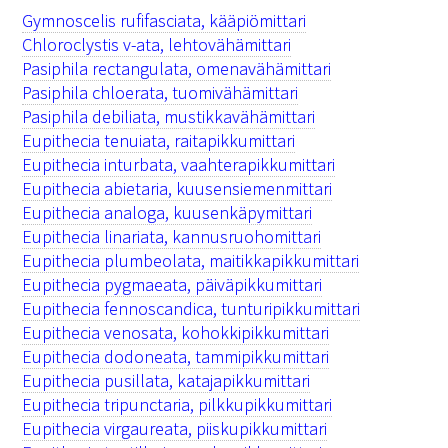
Gymnoscelis rufifasciata, kääpiömittari
Chloroclystis v-ata, lehtovähämittari
Pasiphila rectangulata, omenavähämittari
Pasiphila chloerata, tuomivähämittari
Pasiphila debiliata, mustikkavähämittari
Eupithecia tenuiata, raitapikkumittari
Eupithecia inturbata, vaahterapikkumittari
Eupithecia abietaria, kuusensiemenmittari
Eupithecia analoga, kuusenkäpymittari
Eupithecia linariata, kannusruohomittari
Eupithecia plumbeolata, maitikkapikkumittari
Eupithecia pygmaeata, päiväpikkumittari
Eupithecia fennoscandica, tunturipikkumittari
Eupithecia venosata, kohokkipikkumittari
Eupithecia dodoneata, tammipikkumittari
Eupithecia pusillata, katajapikkumittari
Eupithecia tripunctaria, pilkkupikkumittari
Eupithecia virgaureata, piiskupikkumittari