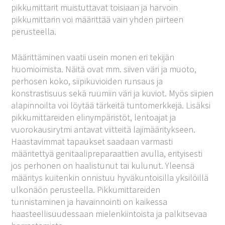
pikkumittarit muistuttavat toisiaan ja harvoin
pikkumittarin voi määrittää vain yhden piirteen
perusteella.
Määrittäminen vaatii usein monen eri tekijän
huomioimista. Näitä ovat mm. siiven väri ja muoto,
perhosen koko, siipikuvioiden runsaus ja
konstrastisuus sekä ruumiin väri ja kuviot. Myös siipien
alapinnoilta voi löytää tärkeitä tuntomerkkejä. Lisäksi
pikkumittareiden elinympäristöt, lentoajat ja
vuorokausirytmi antavat viitteitä lajimääritykseen.
Haastavimmat tapaukset saadaan varmasti
määritettyä genitaalipreparaattien avulla, erityisesti
jos perhonen on haalistunut tai kulunut. Yleensä
määritys kuitenkin onnistuu hyväkuntoisilla yksilöillä
ulkonäön perusteella. Pikkumittareiden
tunnistaminen ja havainnointi on kaikessa
haasteellisuudessaan mielenkiintoista ja palkitsevaa