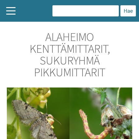
H
a
ALAHEIMO
k
KENTTÄMITTARIT,
u
SUKURYHMÄ
:
PIKKUMITTARIT