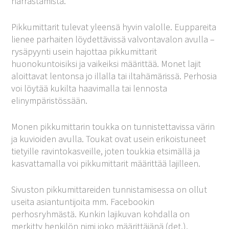
harrastamista.
Pikkumittarit tulevat yleensä hyvin valolle. Euppareita
lienee parhaiten löydettävissä valvontavalon avulla –
rysäpyynti usein hajottaa pikkumittarit
huonokuntoisiksi ja vaikeiksi määrittää. Monet lajit
aloittavat lentonsa jo illalla tai iltahämärissä. Perhosia
voi löytää kukilta haavimalla tai lennosta
elinympäristössään.
Monen pikkumittarin toukka on tunnistettavissa värin
ja kuvioiden avulla. Toukat ovat usein erikoistuneet
tietyille ravintokasveille, joten toukkia etsimällä ja
kasvattamalla voi pikkumittarit määrittää lajilleen.
Sivuston pikkumittareiden tunnistamisessa on ollut
useita asiantuntijoita mm. Facebookin
perhosryhmästä. Kunkin lajikuvan kohdalla on
merkitty henkilön nimi joko määrittäjänä (det.),