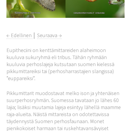
← Edellinen
│
Seuraava →
Eupitheciini on kenttämittareiden alaheimoon
kuuluva sukuryhmä eli tribus. Tähän ryhmään
kuuluvia perhoslajeja kutsutaan suomen kielessä
pikkumittareiksi tai (perhosharrastajien slangissa)
”euppareiksi”.
Pikkumittarit muodostavat melko ison ja yhtenäisen
suurperhosryhmän. Suomessa tavataan jo lähes 60
lajia; lisäksi muutamia lajeja esiintyy lähellä maamme
raja-alueita. Näistä mittareista on odotettavissa
täydennystä Suomen perhosfaunaan. Monet
pienikokoiset harmaan tai ruskehtavansävyiset