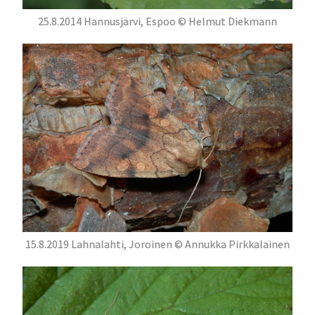
25.8.2014 Hannusjärvi, Espoo © Helmut Diekmann
15.8.2019 Lahnalahti, Joroinen © Annukka Pirkkalainen