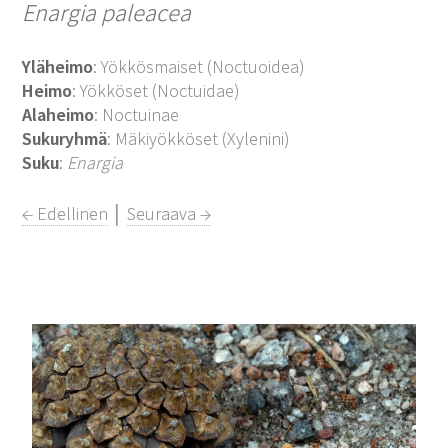
Enargia paleacea
Yläheimo
: Yökkösmaiset (Noctuoidea)
Heimo
: Yökköset (Noctuidae)
Alaheimo
: Noctuinae
Sukuryhmä
: Mäkiyökköset (Xylenini)
Suku
:
Enargia
← Edellinen
│
Seuraava →