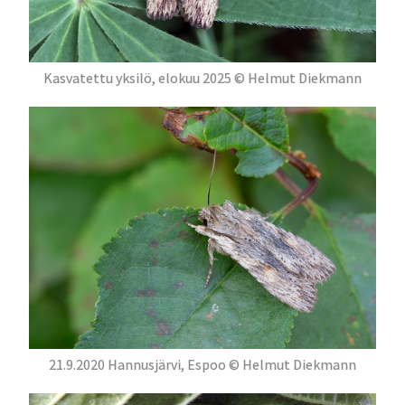
Kasvatettu yksilö, elokuu 2025 © Helmut Diekmann
21.9.2020 Hannusjärvi, Espoo © Helmut Diekmann