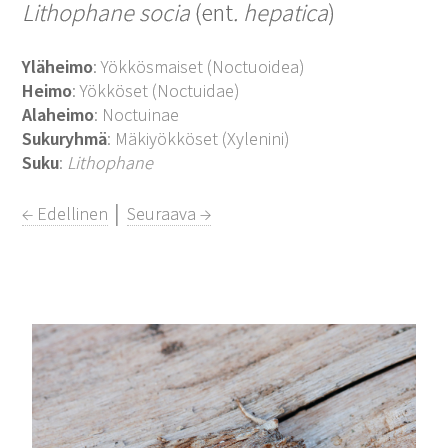
Lithophane socia
(ent
. hepatica
)
Yläheimo
: Yökkösmaiset (Noctuoidea)
Heimo
: Yökköset (Noctuidae)
Alaheimo
: Noctuinae
Sukuryhmä
: Mäkiyökköset (Xylenini)
Suku
:
Lithophane
← Edellinen
│
Seuraava →