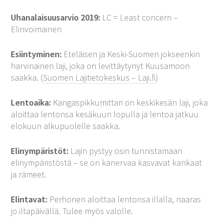
Uhanalaisuusarvio 2019:
LC = Least concern –
Elinvoimainen
Esiintyminen:
Eteläisen ja Keski-Suomen jokseenkin
harvinainen laji, joka on levittäytynyt Kuusamoon
saakka. (
Suomen Lajitietokeskus – Laji.fi
)
Lentoaika:
Kangaspikkumittari on keskikesän laji, joka
aloittaa lentonsa kesäkuun lopulla ja lentoa jatkuu
elokuun alkupuolelle saakka.
Elinympäristöt:
Lajin pystyy osin tunnistamaan
elinympäristöstä – se on kanervaa kasvavat kankaat
ja rämeet.
Elintavat:
Perhonen aloittaa lentonsa illalla, naaras
jo iltapäivällä. Tulee myös valolle.