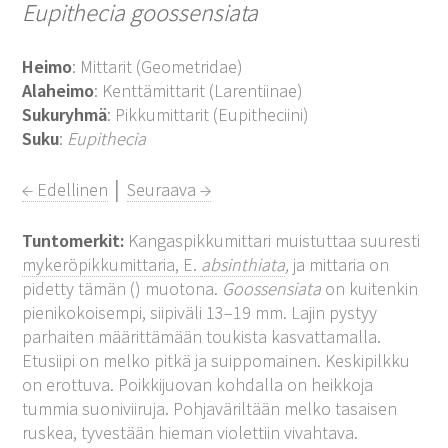
Eupithecia goossensiata
Heimo
: Mittarit (Geometridae)
Alaheimo
: Kenttämittarit (Larentiinae)
Sukuryhmä
: Pikkumittarit (Eupitheciini)
Suku
:
Eupithecia
← Edellinen
│
Seuraava →
Tuntomerkit:
Kangaspikkumittari muistuttaa suuresti
mykeröpikkumittaria, E.
absinthiata
,
ja mittaria on
pidetty tämän () muotona.
Goossensiata
on kuitenkin
pienikokoisempi, siipiväli 13–19 mm. Lajin pystyy
parhaiten määrittämään toukista kasvattamalla.
Etusiipi on melko pitkä ja suippomainen. Keskipilkku
on erottuva. Poikkijuovan kohdalla on heikkoja
tummia suoniviiruja. Pohjaväriltään melko tasaisen
ruskea, tyvestään hieman violettiin vivahtava.