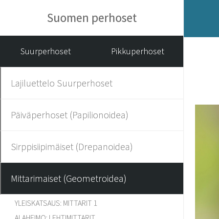
Suomen perhoset
Suurperhoset
Pikkuperhoset
Lajiluettelo Suurperhoset
Päiväperhoset (Papilionoidea)
Sirppisiipimäiset (Drepanoidea)
Mittarimaiset (Geometroidea)
YLEISKATSAUS: MITTARIT 1
ALAHEIMO: LEHTIMITTARIT