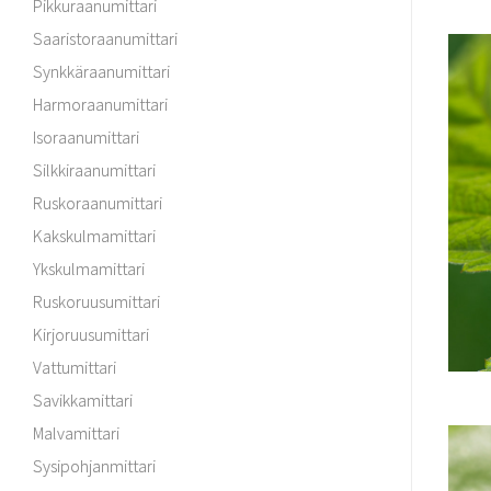
Pikkuraanumittari
Saaristoraanumittari
Synkkäraanumittari
Harmoraanumittari
Isoraanumittari
Silkkiraanumittari
Ruskoraanumittari
Kakskulmamittari
Ykskulmamittari
Ruskoruusumittari
Kirjoruusumittari
Vattumittari
Savikkamittari
Malvamittari
Sysipohjanmittari