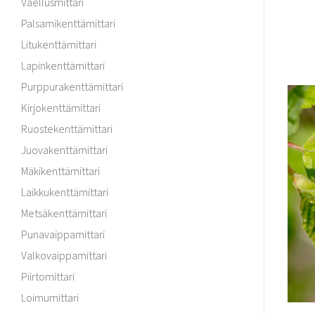
Vaellusmittari
Palsamikenttämittari
Litukenttämittari
Lapinkenttämittari
Purppurakenttämittari
Kirjokenttämittari
Ruostekenttämittari
Juovakenttämittari
Mäkikenttämittari
Laikkukenttämittari
Metsäkenttämittari
Punavaippamittari
Valkovaippamittari
Piirtomittari
Loimumittari