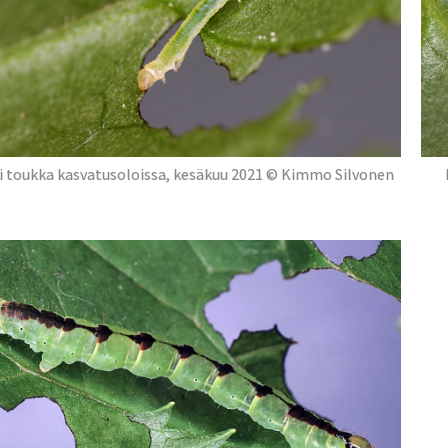
i toukka kasvatusoloissa, kesäkuu 2021 © Kimmo Silvonen