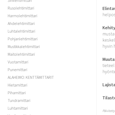
Sinilehtimittari
Rusolehtimittari
Elinta
helpos
Harmolehtimittari
Ahdelehtimittari
Kehit
Luhtalehtimittari
musta
Pohjanlehtimittari
keskel
hyvin h
Mustikkalehtimittari
Maitolehtimittari
Muuta
Vuotamittari
tietee
Punemittari
hyönte
ALAHEIMO: KENTTÄMITTARIT
Lajist
Hietamittari
Pihamittari
Tilast
Tundramittari
Luhtamittari
Päivitett