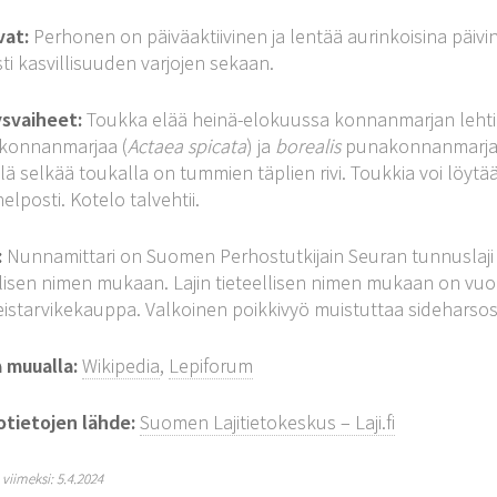
vat:
Perhonen on päiväaktiivinen ja lentää aurinkoisina päiv
ti kasvillisuuden varjojen sekaan.
ysvaiheet:
Toukka elää heinä-elokuussa konnanmarjan lehti
konnanmarjaa (
Actaea spicata
) ja
borealis
punakonnanmarja
lä selkää toukalla on tummien täplien rivi. Toukkia voi löytä
elposti. Kotelo talvehtii.
:
Nunnamittari on Suomen Perhostutkijain Seuran tunnuslaji j
llisen nimen mukaan. Lajin tieteellisen nimen mukaan on vuo
istarvikekauppa. Valkoinen poikkivyö muistuttaa sideharsos
a muualla:
Wikipedia
,
Lepiforum
otietojen lähde:
Suomen Lajitietokeskus – Laji.fi
y viimeksi: 5.4.2024