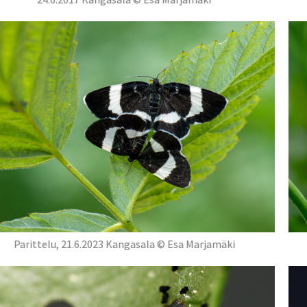
Parittelu, 21.6.2023 Kangasala © Esa Marjamäki