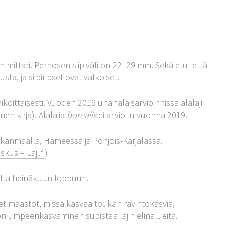
 mittari. Perhosen siipiväli on 22–29 mm. Sekä etu- että
ta, ja siipiripset ovat valkoiset.
aikoittaisesti. Vuoden 2019 uhanalaisarvioinnissa alalaji
nen kirja
). Alalajia
borealis
ei arvioitu vuonna 2019.
irkanmaalla, Hämeessä ja Pohjois-Karjalassa.
kus – Laji.fi
)
lta heinäkuun loppuun.
t maastot, missä kasvaa toukan ravintokasvia,
on umpeenkasvaminen supistaa lajin elinalueita.