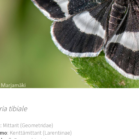
ia tibiale
o
: Mittarit (Geometridae)
imo
: Kenttämittarit (Larentiinae)