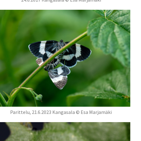
Parittelu, 21.6.2023 Kangasala © Esa Marjamäki