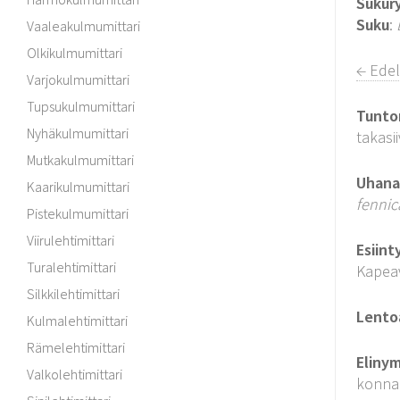
Sukur
Suku
:
Vaaleakulmumittari
Olkikulmumittari
← Edel
Varjokulmumittari
Tupsukulmumittari
Tunto
Nyhäkulmumittari
takasi
Mutkakulmumittari
Uhanal
Kaarikulmumittari
fenni
Pistekulmumittari
Viirulehtimittari
Esiint
Turalehtimittari
Kapea
Silkkilehtimittari
Lento
Kulmalehtimittari
Rämelehtimittari
Elinym
Valkolehtimittari
konnan