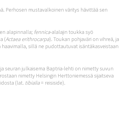
inä. Perhosen mustavalkoinen väritys hävittää sen
en alapinnalla;
fennica
-alalajin toukka syö
a (
Actaea erithrocarpa
). Toukan pohjaväri on vihreä, ja
ä haavimalla, sillä ne pudottautuvat isäntäkasveistaan
a seuran julkaisema Baptria-lehti on nimetty suvun
rostaan nimetty Helsingin Herttoniemessä sijaitseva
idosta (lat.
tibialia
= reisiside).