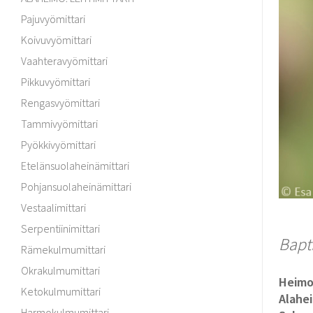
Pajuvyömittari
Koivuvyömittari
Vaahteravyömittari
Pikkuvyömittari
Rengasvyömittari
Tammivyömittari
Pyökkivyömittari
Etelänsuolaheinämittari
Pohjansuolaheinämittari
Vestaalimittari
Serpentiinimittari
Baptr
Rämekulmumittari
Okrakulmumittari
Heim
Ketokulmumittari
Alahe
Harmokulmumittari