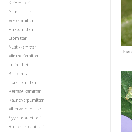
Kirjomittari
Silmämittari
Verkkomittari
Puistomittari
Elomittari
Mustikkamittari
Pien
Viinimarjamittari
Tulimittari
Ketomittari
Horsmamittari
Keltaselkämittari
Kaunovarpumittari
Vihervarpumittari
Syysvarpumittari
Rämevarpumittari