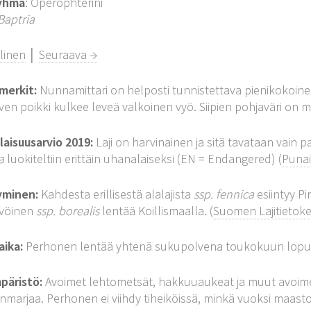
yhmä
: Operophterini
Baptria
linen
│
Seuraava →
merkit:
Nunnamittari on helposti tunnistettava pienikokoinen
iven poikki kulkee leveä valkoinen vyö. Siipien pohjaväri on mus
aisuusarvio 2019:
Laji on harvinainen ja sitä tavataan vain p
ca
luokiteltiin erittäin uhanalaiseksi (EN = Endangered) (
Punai
yminen:
Kahdesta erillisestä alalajista
ssp. fennica
esiintyy P
vöinen
ssp. borealis
lentää Koillismaalla. (
Suomen Lajitietokes
aika:
Perhonen lentää yhtenä sukupolvena toukokuun lopu
päristö:
Avoimet lehtometsät, hakkuuaukeat ja muut avoime
marjaa. Perhonen ei viihdy tiheiköissä, minkä vuoksi maast