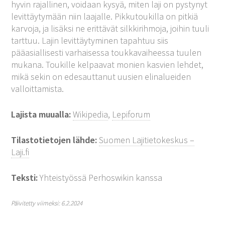
hyvin rajallinen, voidaan kysyä, miten laji on pystynyt
levittäytymään niin laajalle. Pikkutoukilla on pitkiä
karvoja, ja lisäksi ne erittävät silkkirihmoja, joihin tuuli
tarttuu. Lajin levittäytyminen tapahtuu siis
pääasiallisesti varhaisessa toukkavaiheessa tuulen
mukana. Toukille kelpaavat monien kasvien lehdet,
mikä sekin on edesauttanut uusien elinalueiden
valloittamista.
Lajista muualla:
Wikipedia
,
Lepiforum
Tilastotietojen lähde:
Suomen Lajitietokeskus –
Laji.fi
Teksti:
Yhteistyössä Perhoswikin kanssa
Päivitetty viimeksi: 6.2.2024