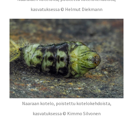
kasvatuksessa © Helmut Diekmann
Naaraan kotelo, poistettu kotelokehdoista,
kasvatuksessa © Kimmo Silvonen