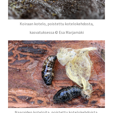
Koiraan kotelo, poistettu kotelokehdosta,
kasvatuksessa © Esa Marjamäki
Naaraiden koteloita, poistettu kotelokehdoista,