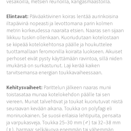
vesakoilla, metsien reunoilla, kangasmaastoilla.
Elintavat:
Päiväaktiivinen koiras lentää aurinkoisina
iltapäivinä nopeasti ja levottomana parin kolmen
metrin korkeudessa naaraita etsien. Naaras sen sijaan
liikkuu tuskin ollenkaan. Kuoriudutaan kotelostaan
se kiipeää kotelokehtonsa päälle ja houkuttelee
tuottamallaan feromonilla koiraita luokseen. Aikuiset
perhoset eivät pysty käyttämään ravintoa, sillä niiden
imukärsä on surkastunut. Laji kerää kaiken
tarvitsemansa energian toukkavaiheessaan.
Kehitysvaiheet:
Parittelun jälkeen naaras munii
toistasataa munaa kotelokehdon päälle tai sen
viereen. Munat talvehtivat ja toukat kuoriutuvat niistä
seuraavan kevään aikana. Toukka on polyfagi eli
moniruokainen. Se suosii erilaisia lehtipuita, pensaita
ja varpukasveja. Toukka 25–30 mm (♂) tai 32–38 mm
(♀), harmaa; selkäjuova enemmän tai vähemmän