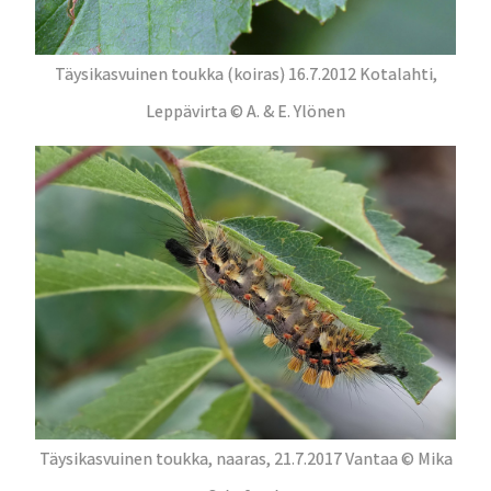
Täysikasvuinen toukka (koiras) 16.7.2012 Kotalahti,
Leppävirta © A. & E. Ylönen
Täysikasvuinen toukka, naaras, 21.7.2017 Vantaa © Mika