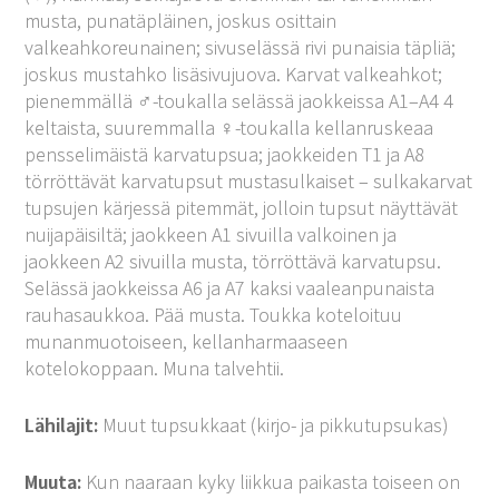
musta, punatäpläinen, joskus osittain
valkeahkoreunainen; sivuselässä rivi punaisia täpliä;
joskus mustahko lisäsivujuova. Karvat valkeahkot;
pienemmällä ♂-toukalla selässä jaokkeissa A1–A4 4
keltaista, suuremmalla ♀-toukalla kellanruskeaa
pensselimäistä karvatupsua; jaokkeiden T1 ja A8
törröttävät karvatupsut mustasulkaiset – sulkakarvat
tupsujen kärjessä pitemmät, jolloin tupsut näyttävät
nuijapäisiltä; jaokkeen A1 sivuilla valkoinen ja
jaokkeen A2 sivuilla musta, törröttävä karvatupsu.
Selässä jaokkeissa A6 ja A7 kaksi vaaleanpunaista
rauhasaukkoa. Pää musta. Toukka koteloituu
munanmuotoiseen, kellanharmaaseen
kotelokoppaan. Muna talvehtii.
Lähilajit:
Muut tupsukkaat (kirjo- ja pikkutupsukas)
Muuta:
Kun naaraan kyky liikkua paikasta toiseen on