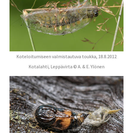
Koteloitumiseen valmistautuva toukka, 18.8.2012
Kotalahti, Leppävirta © A. & E. Ylönen