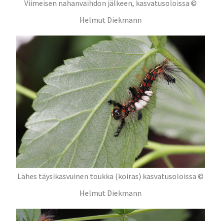
Viimeisen nahanvaihdon jälkeen, kasvatusoloissa ©
Helmut Diekmann
Lähes täysikasvuinen toukka (koiras) kasvatusoloissa ©
Helmut Diekmann