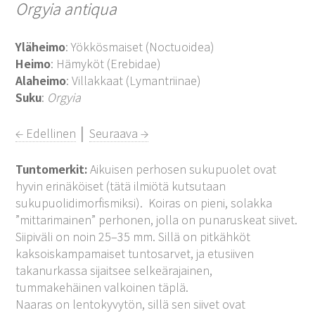
Orgyia antiqua
Yläheimo
: Yökkösmaiset (Noctuoidea)
Heimo
: Hämyköt (Erebidae)
Alaheimo
: Villakkaat (Lymantriinae)
Suku
:
Orgyia
← Edellinen
│
Seuraava →
Tuntomerkit:
Aikuisen perhosen sukupuolet ovat
hyvin erinäköiset (tätä ilmiötä kutsutaan
sukupuolidimorfismiksi). Koiras on pieni, solakka
”mittarimainen” perhonen, jolla on punaruskeat siivet.
Siipiväli on noin 25–35 mm. Sillä on pitkähköt
kaksoiskampamaiset tuntosarvet, ja etusiiven
takanurkassa sijaitsee selkeärajainen,
tummakehäinen valkoinen täplä.
Naaras on lentokyvytön, sillä sen siivet ovat