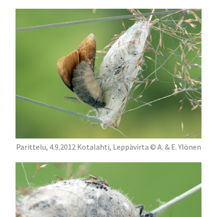
Parittelu, 4.9.2012 Kotalahti, Leppävirta © A. & E. Ylönen