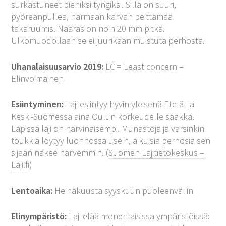
surkastuneet pieniksi tyngiksi. Sillä on suuri,
pyöreänpullea, harmaan karvan peittämää
takaruumis. Naaras on noin 20 mm pitkä.
Ulkomuodollaan se ei juurikaan muistuta perhosta.
Uhanalaisuusarvio 2019:
LC = Least concern –
Elinvoimainen
Esiintyminen:
Laji esiintyy hyvin yleisenä Etelä- ja
Keski-Suomessa aina Oulun korkeudelle saakka.
Lapissa laji on harvinaisempi. Munastoja ja varsinkin
toukkia löytyy luonnossa usein, aikuisia perhosia sen
sijaan näkee harvemmin. (
Suomen Lajitietokeskus –
Laji.fi
)
Lentoaika:
Heinäkuusta syyskuun puoleenväliin
Elinympäristö:
Laji elää monenlaisissa ympäristöissä: