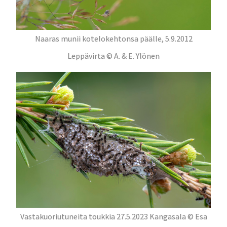
Naaras munii kotelokehtonsa päälle, 5.9.2012
Leppävirta © A. & E. Ylönen
Vastakuoriutuneita toukkia 27.5.2023 Kangasala © Esa