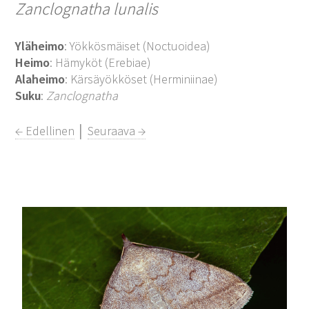
Zanclognatha lunalis
Yläheimo
: Yökkösmäiset (Noctuoidea)
Heimo
: Hämyköt (Erebiae)
Alaheimo
: Kärsäyökköset (Herminiinae)
Suku
:
Zanclognatha
← Edellinen
│
Seuraava →