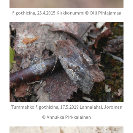
f. gothicina, 25.4.2015 Kirkkonummi © Olli Pihlajamaa
Tummahko f. gothicina, 17.5.2019 Lahnalahti, Joroinen
© Annukka Pirkkalainen