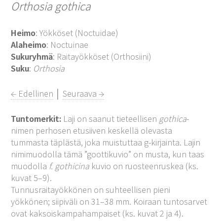
Orthosia gothica
Heimo
: Yökköset (Noctuidae)
Alaheimo
: Noctuinae
Sukuryhmä
: Raitayökköset (Orthosiini)
Suku
:
Orthosia
← Edellinen
│
Seuraava →
Tuntomerkit:
Laji on saanut tieteellisen
gothica
-
nimen perhosen etusiiven keskellä olevasta
tummasta täplästä, joka muistuttaa g-kirjainta. Lajin
nimimuodolla tämä ”goottikuvio” on musta, kun taas
muodolla
f. gothicina
kuvio on ruosteenruskea (ks.
kuvat 5–9).
Tunnusraitayökkönen on suhteellisen pieni
yökkönen; siipiväli on 31–38 mm. Koiraan tuntosarvet
ovat kaksoiskampahampaiset (ks. kuvat 2 ja 4).