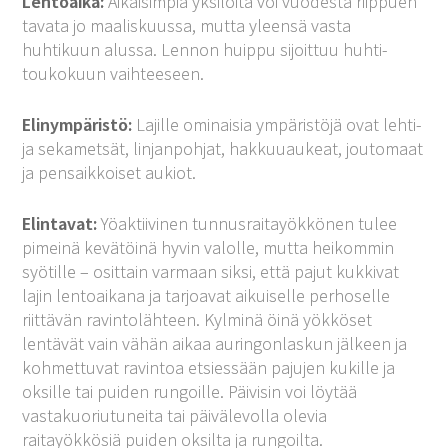
Lentoaika:
Aikaisimpia yksilöitä voi vuodesta riippuen
tavata jo maaliskuussa, mutta yleensä vasta
huhtikuun alussa. Lennon huippu sijoittuu huhti-
toukokuun vaihteeseen.
Elinympäristö:
Lajille ominaisia ympäristöjä ovat lehti-
ja sekametsät, linjanpohjat, hakkuuaukeat, joutomaat
ja pensaikkoiset aukiot.
Elintavat:
Yöaktiivinen tunnusraitayökkönen tulee
pimeinä kevätöinä hyvin valolle, mutta heikommin
syötille – osittain varmaan siksi, että pajut kukkivat
lajin lentoaikana ja tarjoavat aikuiselle perhoselle
riittävän ravintolähteen. Kylminä öinä yökköset
lentävät vain vähän aikaa auringonlaskun jälkeen ja
kohmettuvat ravintoa etsiessään pajujen kukille ja
oksille tai puiden rungoille. Päivisin voi löytää
vastakuoriutuneita tai päivälevolla olevia
raitayökkösiä puiden oksilta ja rungoilta.