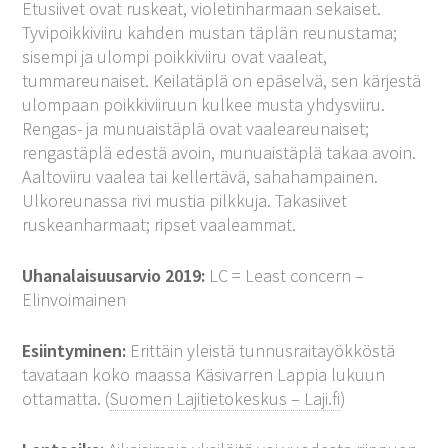
Etusiivet ovat ruskeat, violetinharmaan sekaiset.
Tyvipoikkiviiru kahden mustan täplän reunustama;
sisempi ja ulompi poikkiviiru ovat vaaleat,
tummareunaiset. Keilatäplä on epäselvä, sen kärjestä
ulompaan poikkiviiruun kulkee musta yhdysviiru.
Rengas- ja munuaistäplä ovat vaaleareunaiset;
rengastäplä edestä avoin, munuaistäplä takaa avoin.
Aaltoviiru vaalea tai kellertävä, sahahampainen.
Ulkoreunassa rivi mustia pilkkuja. Takasiivet
ruskeanharmaat; ripset vaaleammat.
Uhanalaisuusarvio 2019:
LC = Least concern –
Elinvoimainen
Esiintyminen:
Erittäin yleistä tunnusraitayökköstä
tavataan koko maassa Käsivarren Lappia lukuun
ottamatta. (
Suomen Lajitietokeskus – Laji.fi
)