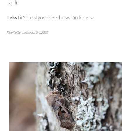
Laji.fi
Teksti:
Yhteistyössä Perhoswikin kanssa
Päivitetty viimeksi: 5.4.2026