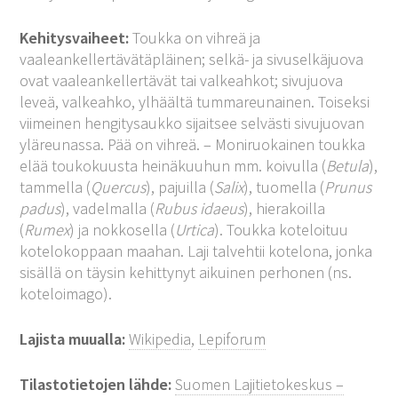
Kehitysvaiheet:
Toukka on vihreä ja
vaaleankellertävätäpläinen; selkä- ja sivuselkäjuova
ovat vaaleankellertävät tai valkeahkot; sivujuova
leveä, valkeahko, ylhäältä tummareunainen. Toiseksi
viimeinen hengitysaukko sijaitsee selvästi sivujuovan
yläreunassa. Pää on vihreä. – Moniruokainen toukka
elää toukokuusta heinäkuuhun mm. koivulla (
Betula
),
tammella (
Quercus
), pajuilla (
Salix
), tuomella (
Prunus
padus
), vadelmalla (
Rubus idaeus
), hierakoilla
(
Rumex
) ja nokkosella (
Urtica
). Toukka koteloituu
kotelokoppaan maahan. Laji talvehtii kotelona, jonka
sisällä on täysin kehittynyt aikuinen perhonen (ns.
koteloimago).
Lajista muualla:
Wikipedia
,
Lepiforum
Tilastotietojen lähde:
Suomen Lajitietokeskus –