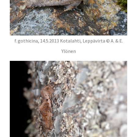
f. gothicina, 14.5.2013 Kotalahti, Leppävirta © A. & E.
Ylönen