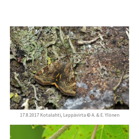
17.8.2017 Kotalahti, Leppävirta © A. & E. Ylönen