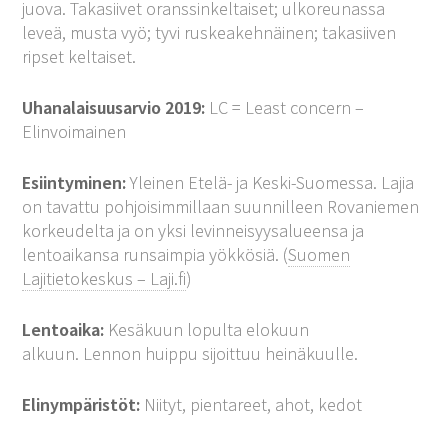
juova. Takasiivet oranssinkeltaiset; ulkoreunassa
leveä, musta vyö; tyvi ruskeakehnäinen; takasiiven
ripset keltaiset.
Uhanalaisuusarvio 2019:
LC = Least concern –
Elinvoimainen
Esiintyminen:
Yleinen Etelä- ja Keski-Suomessa. Lajia
on tavattu pohjoisimmillaan suunnilleen Rovaniemen
korkeudelta ja on yksi levinneisyysalueensa ja
lentoaikansa runsaimpia yökkösiä. (
Suomen
Lajitietokeskus – Laji.fi
)
Lentoaika:
Kesäkuun lopulta elokuun
alkuun. Lennon huippu sijoittuu heinäkuulle.
Elinympäristöt:
Niityt, pientareet, ahot, kedot