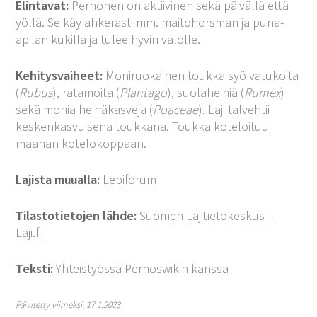
Elintavat:
Perhonen on aktiivinen sekä päivällä että
yöllä. Se käy ahkerasti mm. maitohorsman ja puna-
apilan kukilla ja tulee hyvin valolle.
Kehitysvaiheet:
Moniruokainen toukka syö vatukoita
(
Rubus
), ratamoita (
Plantago
), suolaheiniä (
Rumex
)
sekä monia heinäkasveja (
Poaceae
). Laji talvehtii
keskenkasvuisena toukkana. Toukka koteloituu
maahan kotelokoppaan.
Lajista muualla:
Lepiforum
Tilastotietojen lähde:
Suomen Lajitietokeskus –
Laji.fi
Teksti:
Yhteistyössä Perhoswikin kanssa
Päivitetty viimeksi: 17.1.2023