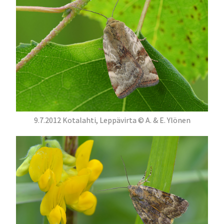
9.7.2012 Kotalahti, Leppävirta © A. & E. Ylönen