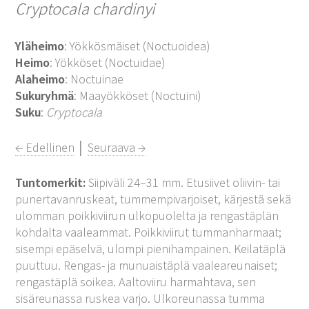
Cryptocala chardinyi
Yläheimo
: Yökkösmäiset (Noctuoidea)
Heimo
: Yökköset (Noctuidae)
Alaheimo
: Noctuinae
Sukuryhmä
: Maayökköset (Noctuini)
Suku
:
Cryptocala
← Edellinen
│
Seuraava →
Tuntomerkit:
Siipiväli 24–31 mm. Etusiivet oliivin- tai
punertavanruskeat, tummempivarjoiset, kärjestä sekä
ulomman poikkiviirun ulkopuolelta ja rengastäplän
kohdalta vaaleammat. Poikkiviirut tummanharmaat;
sisempi epäselvä, ulompi pienihampainen. Keilatäplä
puuttuu. Rengas- ja munuaistäplä vaaleareunaiset;
rengastäplä soikea. Aaltoviiru harmahtava, sen
sisäreunassa ruskea varjo. Ulkoreunassa tumma