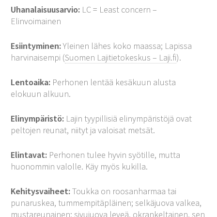
Uhanalaisuusarvio:
LC = Least concern –
Elinvoimainen
Esiintyminen:
Yleinen lähes koko maassa; Lapissa
harvinaisempi (
Suomen Lajitietokeskus – Laji.fi
).
Lentoaika:
Perhonen lentää kesäkuun alusta
elokuun alkuun.
Elinympäristö:
Lajin tyypillisiä elinympäristöjä ovat
peltojen reunat, niityt ja valoisat metsät.
Elintavat:
Perhonen tulee hyvin syötille, mutta
huonommin valolle. Käy myös kukilla.
Kehitysvaiheet:
Toukka on roosanharmaa tai
punaruskea, tummempitäpläinen; selkäjuova valkea,
mustareunainen; sivujuova leveä, okrankeltainen, sen