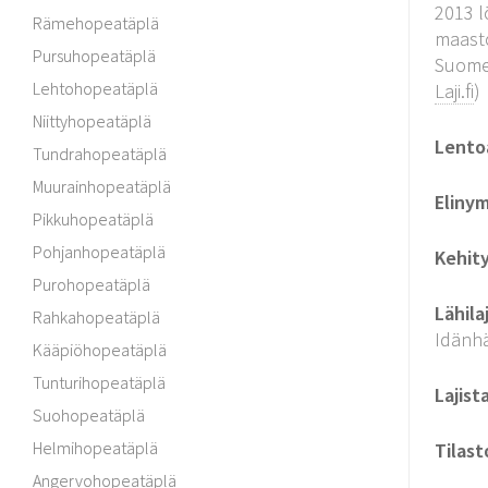
2013 l
Rämehopeatäplä
maasto
Pursuhopeatäplä
Suomea
Lehtohopeatäplä
Laji.fi
)
Niittyhopeatäplä
Lento
Tundrahopeatäplä
Muurainhopeatäplä
Elinym
Pikkuhopeatäplä
Pohjanhopeatäplä
Kehit
Purohopeatäplä
Lähilaj
Rahkahopeatäplä
Idänhä
Kääpiöhopeatäplä
Tunturihopeatäplä
Lajist
Suohopeatäplä
Helmihopeatäplä
Tilast
Angervohopeatäplä