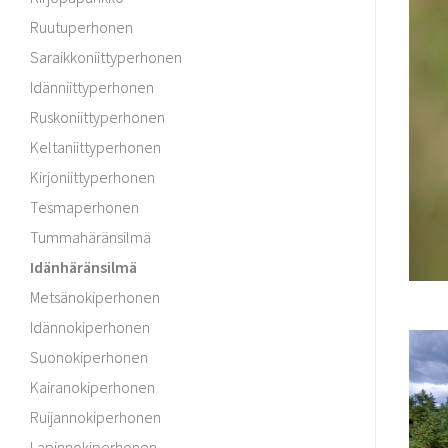
Ruutuperhonen
Saraikkoniittyperhonen
Idänniittyperhonen
Ruskoniittyperhonen
Keltaniittyperhonen
Kirjoniittyperhonen
Tesmaperhonen
Tummahäränsilmä
Idänhäränsilmä
Metsänokiperhonen
Idännokiperhonen
Suonokiperhonen
Kairanokiperhonen
Ruijannokiperhonen
Lapinnokiperhonen