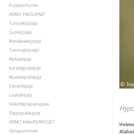
Purjeperhonen
HEIMO: PAKSUPÄÄT
Tunturikirjosiipi
Suokirjosiipi
Mansikkakirjosiipi
Tummakirjosiipi
Metsähiipijä
Keltatäplähiipijä
Mustatäplähiipijä
Etelänhiipijä
Lauhahiipijä
Valkotäpläpaksupää
Hypo
Piippopaksupää
HEIMO: KAALIPERHOSET
Heim
Virnaperhonen
Alahe