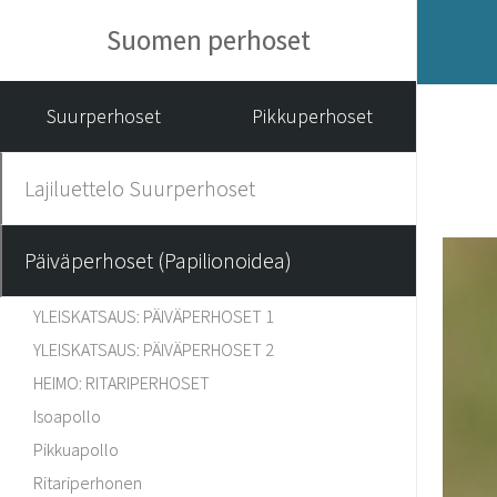
Suomen perhoset
Suurperhoset
Pikkuperhoset
Lajiluettelo Suurperhoset
Päiväperhoset (Papilionoidea)
YLEISKATSAUS: PÄIVÄPERHOSET 1
YLEISKATSAUS: PÄIVÄPERHOSET 2
HEIMO: RITARIPERHOSET
Isoapollo
Pikkuapollo
Ritariperhonen