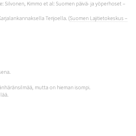
e: Silvonen, Kimmo et al: Suomen päivä- ja yöperhoset –
arjalankannaksella Terijoella. (
Suomen Lajitietokeskus –
sena.
idänhäränsilmää, mutta on hieman isompi.
lää.