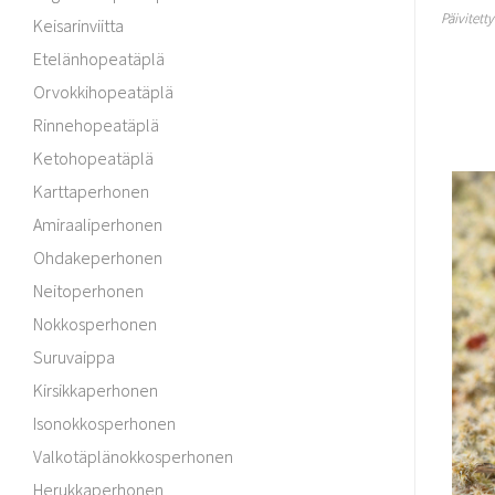
Päivitett
Keisarinviitta
Etelänhopeatäplä
Orvokkihopeatäplä
Rinnehopeatäplä
Ketohopeatäplä
Karttaperhonen
Amiraaliperhonen
Ohdakeperhonen
Neitoperhonen
Nokkosperhonen
Suruvaippa
Kirsikkaperhonen
Isonokkosperhonen
Valkotäplänokkosperhonen
Herukkaperhonen