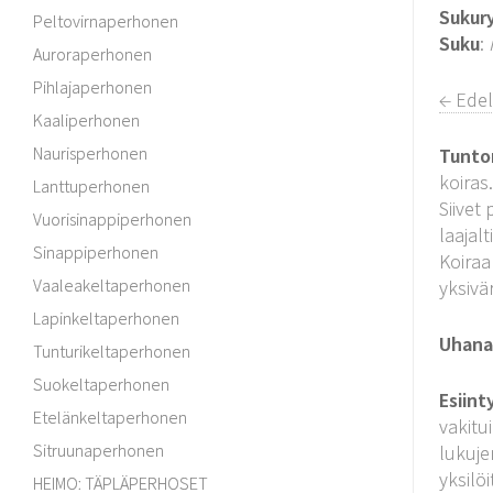
Sukur
Peltovirnaperhonen
Suku
:
Auroraperhonen
Pihlajaperhonen
← Edel
Kaaliperhonen
Naurisperhonen
Tunto
koiras
Lanttuperhonen
Siivet
Vuorisinappiperhonen
laajalt
Sinappiperhonen
Koiraa
Vaaleakeltaperhonen
yksivä
Lapinkeltaperhonen
Uhanal
Tunturikeltaperhonen
Suokeltaperhonen
Esiint
Etelänkeltaperhonen
vakitu
Sitruunaperhonen
lukuje
yksilö
HEIMO: TÄPLÄPERHOSET