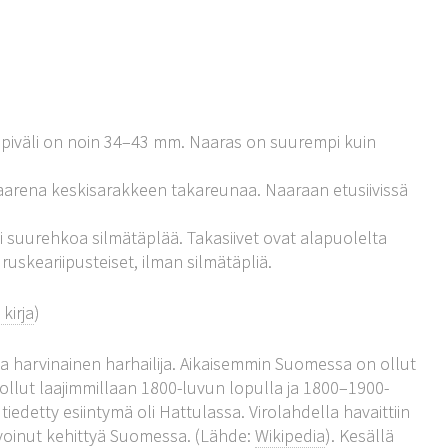
piväli on noin 34–43 mm. Naaras on suurempi kuin
kaarena keskisarakkeen takareunaa. Naaraan etusiivissä
ksi suurehkoa silmätäplää. Takasiivet ovat alapuolelta
ruskeariipusteiset, ilman silmätäpliä.
kirja
)
a harvinainen harhailija. Aikaisemmin Suomessa on ollut
 ollut laajimmillaan 1800-luvun lopulla ja 1800–1900-
iedetty esiintymä oli Hattulassa. Virolahdella havaittiin
voinut kehittyä Suomessa. (Lähde:
Wikipedia
). Kesällä