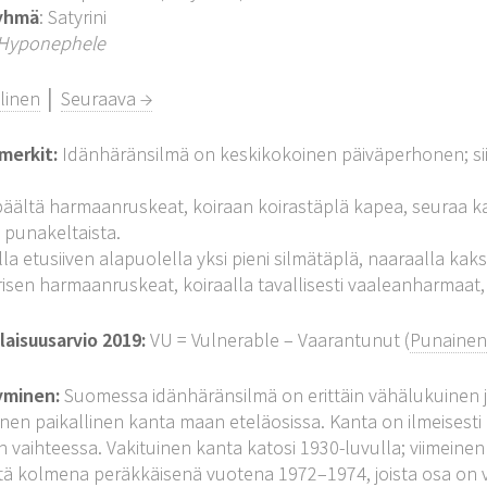
yhmä
: Satyrini
Hyponephele
linen
│
Seuraava →
merkit:
Idänhäränsilmä on keskikokoinen päiväperhonen; sii
.
 päältä harmaanruskeat, koiraan koirastäplä kapea, seuraa 
i punakeltaista.
lla etusiiven alapuolella yksi pieni silmätäplä, naaraalla ka
risen harmaanruskeat, koiraalla tavallisesti vaaleanharmaat, 
aisuusarvio 2019:
VU = Vulnerable – Vaarantunut (
Punainen 
yminen:
Suomessa idänhäränsilmä on erittäin vähälukuinen j
inen paikallinen kanta maan eteläosissa. Kanta on ilmeisesti
n vaihteessa. Vakituinen kanta katosi 1930-luvulla; viimeinen t
itä kolmena peräkkäisenä vuotena 1972–1974, joista osa on 