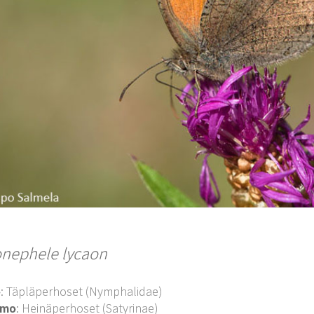
nephele lycaon
o
: Täpläperhoset (Nymphalidae)
imo
: Heinäperhoset (Satyrinae)