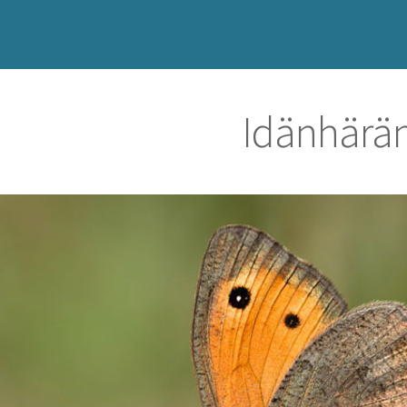
Idänhärä