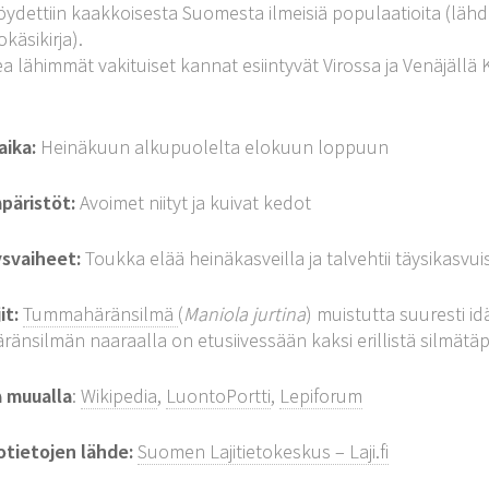
öydettiin kaakkoisesta Suomesta ilmeisiä populaatioita (lähd
käsikirja).
 lähimmät vakituiset kannat esiintyvät Virossa ja Venäjällä K
aika:
Heinäkuun alkupuolelta elokuun loppuun
päristöt:
Avoimet niityt ja kuivat kedot
ysvaiheet:
Toukka elää heinäkasveilla ja talvehtii täysikasvui
it:
Tummahäränsilmä
(
Maniola jurtina
) muistutta suuresti 
ränsilmän naaraalla on etusiivessään kaksi erillistä silmätäp
a muualla
:
Wikipedia
,
LuontoPortti
,
Lepiforum
otietojen lähde:
Suomen Lajitietokeskus – Laji.fi