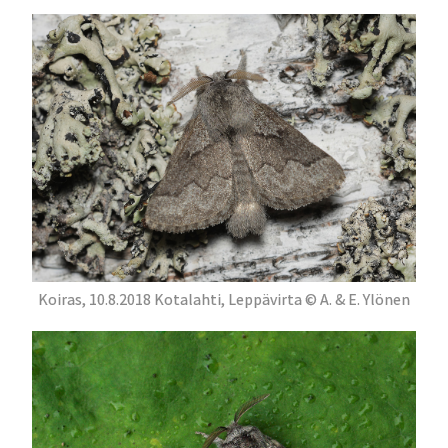
Koiras, 10.8.2018 Kotalahti, Leppävirta © A. & E. Ylönen