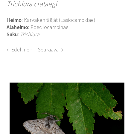
Trichiura crataegi
Heimo
: Karvakehrääjät (Lasiocampidae)
Alaheimo
: Poecilocampinae
Suku
:
Trichiura
← Edellinen
│
Seuraava →