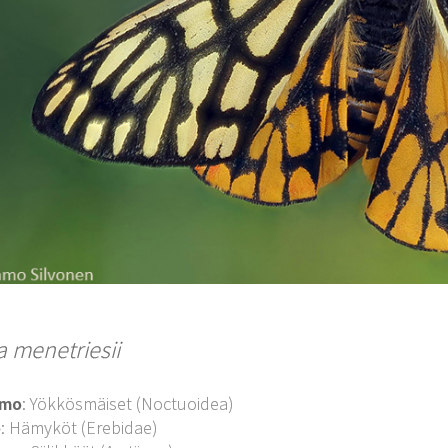
a menetriesii
imo
: Yökkösmäiset (Noctuoidea)
o
: Hämyköt (Erebidae)