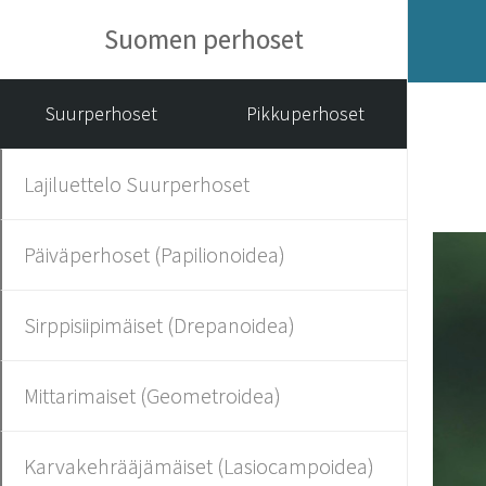
Suomen perhoset
Suurperhoset
Pikkuperhoset
Lajiluettelo Suurperhoset
Päiväperhoset (Papilionoidea)
Sirppisiipimäiset (Drepanoidea)
Mittarimaiset (Geometroidea)
Karvakehrääjämäiset (Lasiocampoidea)