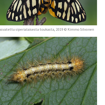
asvatettu siperialaisesta toukasta, 2019 © Kimmo Silvonen