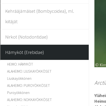
Kehrääjämäiset (Bombycoidea), ml.
kiitäjät
Nirkot (Notodontidae)
Hämyköt (Erebidae)
HEIMO: HÄMYKÖT
ALAHEIMO: LIUSKAYÖKKÖSET
Liuskayökkönen
Arcti
ALAHEIMO: PUROYÖKKÖSET
Puroyökkönen
Ylähe
ALAHEIMO: NOKKAYÖKKÖSET
Heim