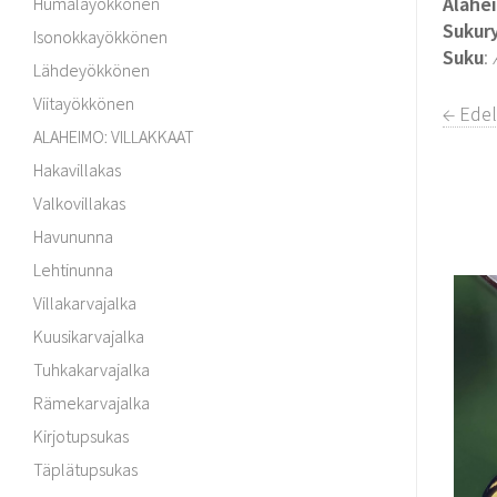
Alahe
Humalayökkönen
Sukur
Isonokkayökkönen
Suku
:
Lähdeyökkönen
Viitayökkönen
← Ede
ALAHEIMO: VILLAKKAAT
Hakavillakas
Valkovillakas
Havununna
Lehtinunna
Villakarvajalka
Kuusikarvajalka
Tuhkakarvajalka
Rämekarvajalka
Kirjotupsukas
Täplätupsukas