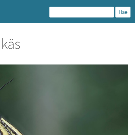
H
a
k
ikäs
u
: