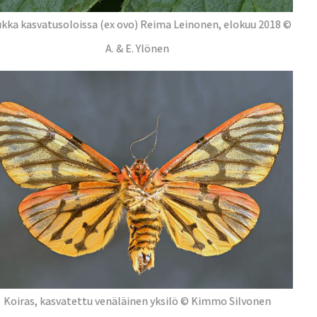
kka kasvatusoloissa (ex ovo) Reima Leinonen, elokuu 2018 ©
A. & E. Ylönen
Koiras, kasvatettu venäläinen yksilö © Kimmo Silvonen