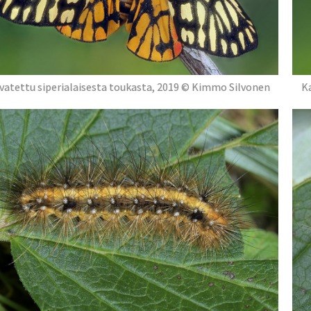
vatettu siperialaisesta toukasta, 2019 © Kimmo Silvonen
K