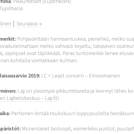
yhmä
: Pikkumittarit (Eupitheciini)
Eupithecia
linen
│
Seuraava →
merkit:
Pohjaväriltään harmaanruskea, pienehkö, melko suippo
isvaikutelmaltaan melko vahvasti kirjailtu, takasiiven sisäre
ä, siipiripset ovat täplikkäät. Paras tuntomerkki lienee etusii
unan kohdalla voimakkaan kulman.
aisuusarvio 2019:
LC = Least concern – Elinvoimainen
yminen:
Laji on yleisimpiä pikkumittareita ja levinnyt lähes
 Lajitietokeskus – Laji.fi
))
aika:
Perhonen lentää toukokuun loppupuolelta heinäkuun
päristöt:
Monenlaiset biotoopit, esimerkiksi puistot, puutar