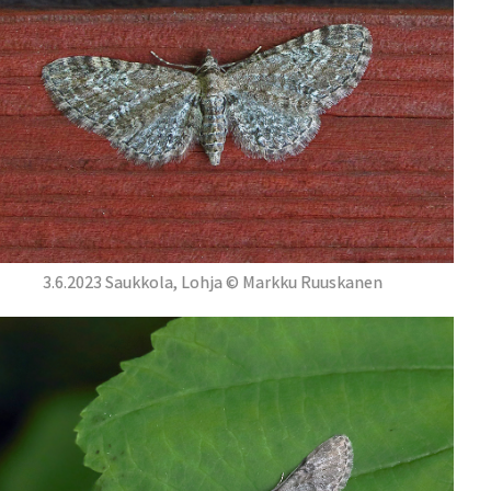
3.6.2023 Saukkola, Lohja © Markku Ruuskanen