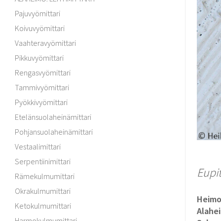
Pajuvyömittari
Koivuvyömittari
Vaahteravyömittari
Pikkuvyömittari
Rengasvyömittari
Tammivyömittari
Pyökkivyömittari
Etelänsuolaheinämittari
Pohjansuolaheinämittari
Vestaalimittari
Serpentiinimittari
Eupi
Rämekulmumittari
Okrakulmumittari
Heim
Ketokulmumittari
Alahe
Harmokulmumittari