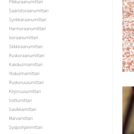
Pikkuraanumittari
Saaristoraanumittari
Synkkäraanumittari
Harmoraanumittari
Isoraanumittari
Silkkiraanumittari
Ruskoraanumittari
Kakskulmamittari
Ykskulmamittari
Ruskoruusumittari
Kirjoruusumittari
Vattumittari
Savikkamittari
Malvamittari
Sysipohjanmittari