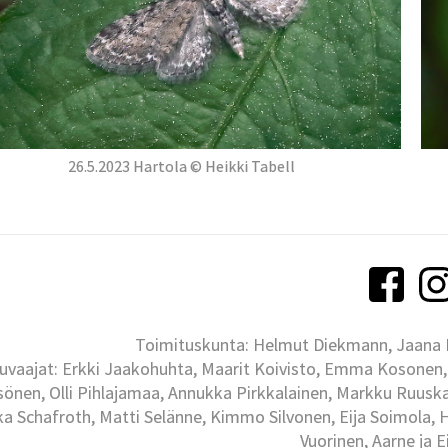
26.5.2023 Hartola © Heikki Tabell
Toimituskunta: Helmut Diekmann, Jaana Ih
uvaajat: Erkki Jaakohuhta, Maarit Koivisto, Emma Kosonen,
önen, Olli Pihlajamaa, Annukka Pirkkalainen, Markku Ruuskan
ka Schafroth, Matti Selänne, Kimmo Silvonen, Eija Soimola, 
Vuorinen, Aarne ja 