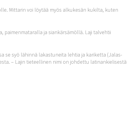
le. Mittarin voi löytää myös alkukesän kukilta, kuten
 paimenmataralla ja siankärsämöllä. Laji talvehtii
 se syö lähinnä lakastuneita lehtia ja kariketta (Jalas-
a. – Lajin tieteellinen nimi on johdettu latinankielisestä