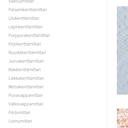
Vaellusmittari
Palsamikenttämittari
Litukenttämittari
Lapinkenttämittari
Purppurakenttämittari
Kirjokenttämittari
Ruostekenttämittari
Juovakenttämittari
Mäkikenttämittari
Laikkukenttämittari
Metsäkenttämittari
Punavaippamittari
Valkovaippamittari
Piirtomittari
Loimumittari