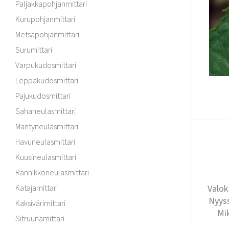
Paljakkapohjanmittari
Kurupohjanmittari
Metsäpohjanmittari
Surumittari
Varpukudosmittari
Leppäkudosmittari
Pajukudosmittari
Sahaneulasmittari
Mäntyneulasmittari
Havuneulasmittari
Kuusineulasmittari
Rannikkoneulasmittari
Valok
Katajamittari
Nyyss
Kaksivärimittari
Mi
Sitruunamittari