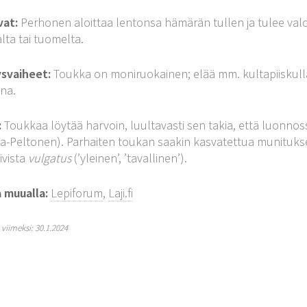
vat:
Perhonen aloittaa lentonsa hämärän tullen ja tulee valol
ta tai tuomelta.
ysvaiheet:
Toukka on moniruokainen; elää mm. kultapiiskulla,
na.
:
Toukkaa löytää harvoin, luultavasti sen takia, että luonnossa
a-Peltonen). Parhaiten toukan saakin kasvatettua munituksest
ivista
vulgatus
(’yleinen’, ’tavallinen’).
a muualla:
Lepiforum
,
Laji.fi
y viimeksi: 30.1.2024