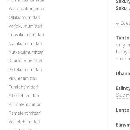
Sukur
Suku
:
Vaaleakulmumittari
Olkikulmumittari
← Edel
Varjokulmumittari
Tupsukulmumittari
Tunto
Nyhäkulmumittari
on yle
häipyv
Mutkakulmumittari
eture
Kaarikulmumittari
Pistekulmumittari
Uhanal
Viirulehtimittari
Turalehtimittari
Esiint
(
Suomen
Silkkilehtimittari
Kulmalehtimittari
Lento
Rämelehtimittari
Valkolehtimittari
Elinym