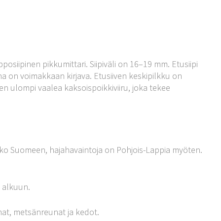
siipinen pikkumittari. Siipiväli on 16–19 mm. Etusiipi
una on voimakkaan kirjava. Etusiiven keskipilkku on
ven ulompi vaalea kaksoispoikkiviiru, joka tekee
 koko Suomeen, hajahavaintoja on Pohjois-Lappia myöten.
 alkuun.
hat, metsänreunat ja kedot.