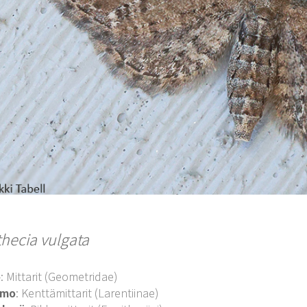
thecia vulgata
o
: Mittarit (Geometridae)
imo
: Kenttämittarit (Larentiinae)