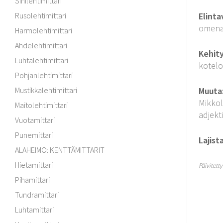
Sinilehtimittari
Rusolehtimittari
Elinta
omenal
Harmolehtimittari
Ahdelehtimittari
Kehit
Luhtalehtimittari
kotelo
Pohjanlehtimittari
Mustikkalehtimittari
Muuta
Mikkol
Maitolehtimittari
adjekti
Vuotamittari
Punemittari
Lajist
ALAHEIMO: KENTTÄMITTARIT
Hietamittari
Päivitett
Pihamittari
Tundramittari
Luhtamittari