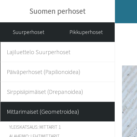
Suomen perhoset
Suurperhoset
Pikkuperhoset
Lajiluettelo Suurperhoset
Päiväperhoset (Papilionoidea)
Sirppisiipimäiset (Drepanoidea)
Mittarimaiset (Geometroidea)
YLEISKATSAUS: MITTARIT 1
ALAHEIMO: LEHTIMITTARIT