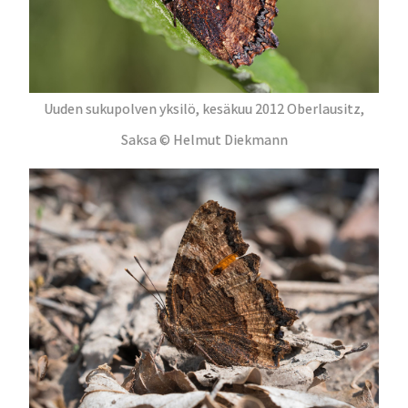
Uuden sukupolven yksilö, kesäkuu 2012 Oberlausitz,
Saksa © Helmut Diekmann