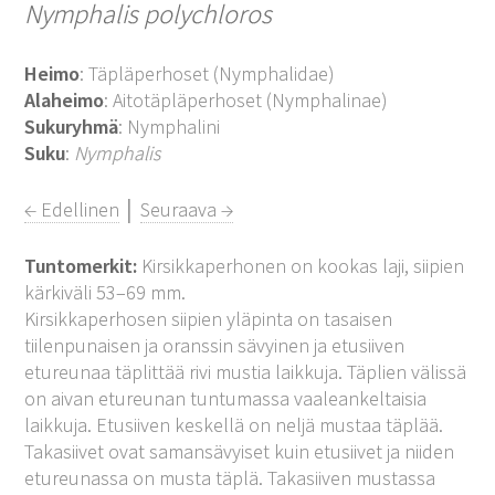
Nymphalis polychloros
Heimo
: Täpläperhoset (Nymphalidae)
Alaheimo
: Aitotäpläperhoset (Nymphalinae)
Sukuryhmä
: Nymphalini
Suku
:
Nymphalis
← Edellinen
│
Seuraava →
Tuntomerkit:
Kirsikkaperhonen on kookas laji, siipien
kärkiväli 53–69 mm.
Kirsikkaperhosen siipien yläpinta on tasaisen
tiilenpunaisen ja oranssin sävyinen ja etusiiven
etureunaa täplittää rivi mustia laikkuja. Täplien välissä
on aivan etureunan tuntumassa vaaleankeltaisia
laikkuja. Etusiiven keskellä on neljä mustaa täplää.
Takasiivet ovat samansävyiset kuin etusiivet ja niiden
etureunassa on musta täplä. Takasiiven mustassa