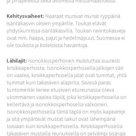
ja pihapiireissä sekä avoimissa metsämaastoissa.
Kehitysvaiheet:
Naaraat munivat munat ryppäinä
isäntäkasvin oksien ympärille. Toukat elävät
yhdyskunnissa isäntäkasvilla. Toukan ravintokasveja
ovat mm. haapa, pajut ja hedelmäpuut. Suomessa ei
ole toukista ja koteloista havaintoja.
Lähilajit:
Isonokkosperhonen
muistuttaa suuresti
kirsikkaperhosta. Isonokkosperhosella jalkojen väri
on vaalea, kirsikkaperhosella jalat ovat tummat, yhtä
tummat kuin takasiiven alapinta. Siivissä paras
tuntomerkki lienee etusiiven etureunassa oleva
ulommainen vaalea täplä, joka kirsikkaperhosella on
kellertävä ja isonokkosperhosella valkoinen.
Isonokkosperhosella tämä täplä on myös kapeampi
ja sitä ympäröivät mustat laikut ovat lähempänä
toisiaan kuin kirsikkaperhosella. Kirsikkaperhosella
takasiiven mustalla reunuksella on selvämpi sisäraja