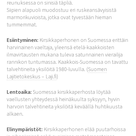
reunuksessa on sinisiä täpliä.
Siipien alapuoli muodostuu eri ruskeansävyisistä
marmorikuvioista, jotka ovat tyvestään hieman
tummemmat.
Esiintyminen:
Kirsikkaperhonen on Suomessa erittäin
harvinainen vaeltaja, yleensä etelä-kaakkoisten
ilmavirtausten mukana tuleva satunnainen vierailija
rannikon tuntumassa. Kaakkois-Suomessa on tavattu
talvehtineita yksilöitä 1980-luvulla. (
Suomen
Lajitietokeskus – Laji.fi
)
Lentoaika:
Suomessa kirsikkaperhosta löytää
vaellusten yhteydessä heinäkuulta syksyyn, hyvin
harvoin talvehtineita yksilöitä keväällä huhtikuusta
alkaen.
Elinympäristöt:
Kirsikkaperhonen elää puutarhoissa