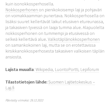
kuin isonokkosperhosella.
Nokkosperhonen
on pienikokoisempi laji ja pohjaväri
on voimakkaamman punertava. Nokkosperhosella on
lisäksi suuret kellertävät laikut etusiiven etureunassa,
ja takasiiven tyvessä on laaja tumma alue. Alapuolelta
nokkosperhonen on tummempi ja etusiivessä on
selkeä kellertävä alue.
Valkotäplänokkosperhonen
on samankokoinen laji, mutta se on erotettavissa
kirsikkanokkosperhosesta takasiiven valkoisen täplän
ansiosta.
Lajista muualla
:
Wikipedia
,
LuontoPortti
,
Lepiforum
Tilastotietojen lähde:
Suomen Lajitietokeskus –
Laji.fi
Päivitetty viimeksi: 29.12.2022