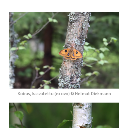
Koiras, kasvatettu (ex ovo) © Helmut Diekmann