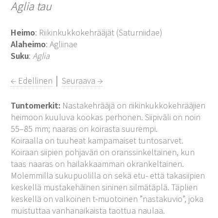
Aglia tau
Heimo
: Riikinkukkokehrääjät (Saturniidae)
Alaheimo
: Agliinae
Suku
:
Aglia
← Edellinen
│
Seuraava →
Tuntomerkit:
Nastakehrääjä on riikinkukkokehrääjien
heimoon kuuluva kookas perhonen. Siipiväli on noin
55–85 mm; naaras on koirasta suurempi.
Koiraalla on tuuheat kampamaiset tuntosarvet.
Koiraan siipien pohjaväri on oranssinkeltainen, kun
taas naaras on hailakkaamman okrankeltainen.
Molemmilla sukupuolilla on sekä etu- että takasiipien
keskellä mustakehäinen sininen silmätäplä. Täplien
keskellä on valkoinen t-muotoinen ”nastakuvio”, joka
muistuttaa vanhanaikaista taottua naulaa.