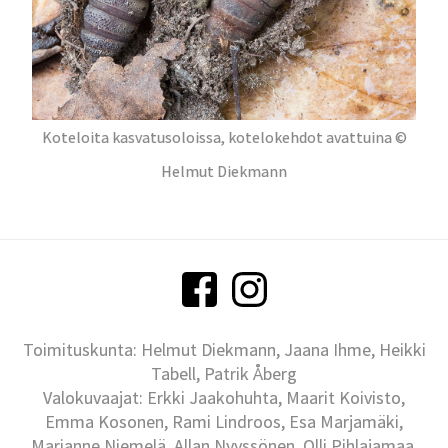
Koteloita kasvatusoloissa, kotelokehdot avattuina ©
Helmut Diekmann
Toimituskunta: Helmut Diekmann, Jaana Ihme, Heikki
Tabell, Patrik Åberg
Valokuvaajat: Erkki Jaakohuhta, Maarit Koivisto,
Emma Kosonen, Rami Lindroos, Esa Marjamäki,
Marianne Niemelä, Allan Nyyssönen, Olli Pihlajamaa,