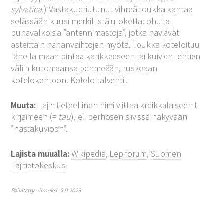
sylvatica.
) Vastakuoriutunut vihreä toukka kantaa
selässään kuusi merkillistä uloketta: ohuita
punavalkoisia ”antennimastoja”, jotka häviävät
asteittain nahanvaihtojen myötä. Toukka koteloituu
lähellä maan pintaa karikkeeseen tai kuivien lehtien
väliin kutomaansa pehmeään, ruskeaan
kotelokehtoon. Kotelo talvehtii.
Muuta:
Lajin tieteellinen nimi viittaa kreikkalaiseen t-
kirjaimeen (=
tau
), eli perhosen siivissä näkyvään
”nastakuvioon”.
Lajista muualla:
Wikipedia
,
Lepiforum
,
Suomen
Lajitietokeskus
Päivitetty viimeksi: 9.9.2023