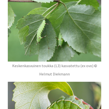
Keskenkasvuinen toukka (L3) kasvatettu (ex ovo) ©
Helmut Diekmann