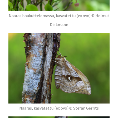
Naaras houkuttelemassa, kasvatettu (ex ovo) © Helmut
Diekmann
Naaras, kasvatettu (ex ovo) © Stefan Gerrits