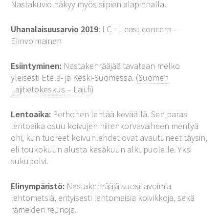
Nastakuvio näkyy myös siipien alapinnalla.
Uhanalaisuusarvio 2019
: LC = Least concern –
Elinvoimainen
Esiintyminen:
Nastakehrääjää tavataan melko
yleisesti Etelä- ja Keski-Suomessa.
(
Suomen
Lajitietokeskus – Laji.fi
)
Lentoaika:
Perhonen lentää keväällä. Sen paras
lentoaika osuu koivujen hiirenkorvavaiheen mentyä
ohi, kun tuoreet koivunlehdet ovat avautuneet täysin,
eli toukokuun alusta kesäkuun alkupuolelle. Yksi
sukupolvi.
Elinympäristö:
Nastakehrääjä suosii avoimia
lehtometsiä, erityisesti lehtomaisia koivikkoja, sekä
rämeiden reunoja.