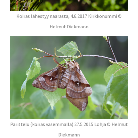
Koiras lähestyy naarasta, 4.6.2017 Kirkkonummi ©
Helmut Diekmann
Parittelu (koiras vasemmalla) 27.5.2015 Lohja © Helmut
Diekmann