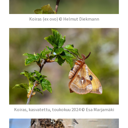
Koiras (ex ovo) © Helmut Diekmann
Koiras, kasvatettu, toukokuu 2024 © Esa Marjamäki