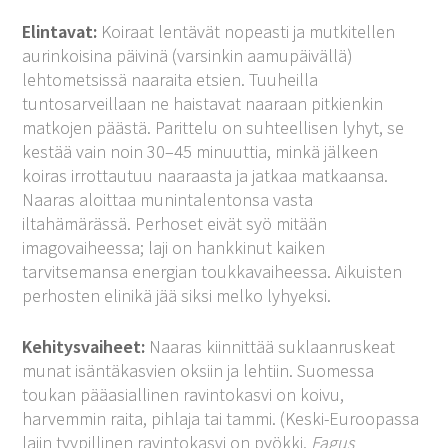
Elintavat:
Koiraat lentävät nopeasti ja mutkitellen
aurinkoisina päivinä (varsinkin aamupäivällä)
lehtometsissä naaraita etsien. Tuuheilla
tuntosarveillaan ne haistavat naaraan pitkienkin
matkojen päästä. Parittelu on suhteellisen lyhyt, se
kestää vain noin 30–45 minuuttia, minkä jälkeen
koiras irrottautuu naaraasta ja jatkaa matkaansa.
Naaras aloittaa munintalentonsa vasta
iltahämärässä. Perhoset eivät syö mitään
imagovaiheessa; laji on hankkinut kaiken
tarvitsemansa energian toukkavaiheessa. Aikuisten
perhosten elinikä jää siksi melko lyhyeksi.
Kehitysvaiheet:
Naaras kiinnittää suklaanruskeat
munat isäntäkasvien oksiin ja lehtiin. Suomessa
toukan pääasiallinen ravintokasvi on koivu,
harvemmin raita, pihlaja tai tammi. (Keski-Euroopassa
lajin tyypillinen ravintokasvi on pyökki,
Fagus