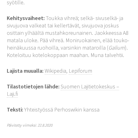
syötille.
Kehitysvaiheet:
Toukka vihreä; selkä- sivuselkä- ja
sivujuova valkeat tai kellertävät, sivujuova joskus
osittain ylhäältä mustahkoreunainen. Jaokkeessa A8
matala uloke. Pää vihreä. Moniruokainen, elää touko-
heinäkuussa ruohoilla, varsinkin mataroilla (
Galium
).
Koteloituu kotelokoppaan maahan. Muna talvehtii.
Lajista muualla:
Wikipedia
,
Lepiforum
Tilastotietojen lähde:
Suomen Lajitietokeskus –
Laji.fi
Teksti:
Yhteistyössä Perhoswikin kanssa
Päivitetty viimeksi: 22.8.2020