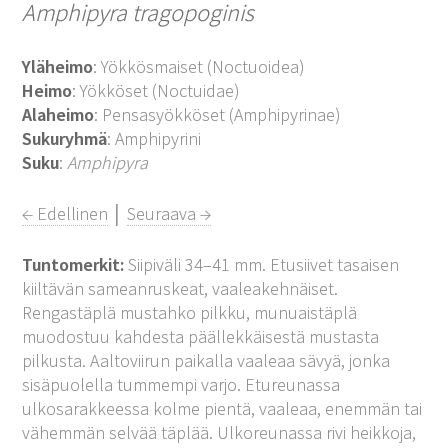
Amphipyra tragopoginis
Yläheimo
: Yökkösmaiset (Noctuoidea)
Heimo
: Yökköset (Noctuidae)
Alaheimo
: Pensasyökköset (Amphipyrinae)
Sukuryhmä
: Amphipyrini
Suku
:
Amphipyra
← Edellinen
│
Seuraava →
Tuntomerkit:
Siipiväli 34–41 mm. Etusiivet tasaisen
kiiltävän sameanruskeat, vaaleakehnäiset.
Rengastäplä mustahko pilkku, munuaistäplä
muodostuu kahdesta päällekkäisestä mustasta
pilkusta. Aaltoviirun paikalla vaaleaa sävyä, jonka
sisäpuolella tummempi varjo. Etureunassa
ulkosarakkeessa kolme pientä, vaaleaa, enemmän tai
vähemmän selvää täplää. Ulkoreunassa rivi heikkoja,