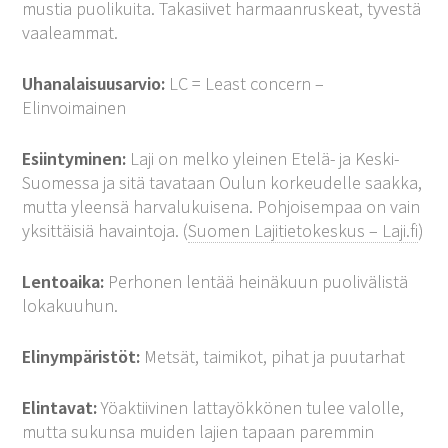
mustia puolikuita. Takasiivet harmaanruskeat, tyvestä
vaaleammat.
Uhanalaisuusarvio:
LC = Least concern –
Elinvoimainen
Esiintyminen:
Laji on melko yleinen Etelä- ja Keski-
Suomessa ja sitä tavataan Oulun korkeudelle saakka,
mutta yleensä harvalukuisena. Pohjoisempaa on vain
yksittäisiä havaintoja. (
Suomen Lajitietokeskus – Laji.fi
)
Lentoaika:
Perhonen lentää heinäkuun puolivälistä
lokakuuhun.
Elinympäristöt:
Metsät, taimikot, pihat ja puutarhat
Elintavat:
Yöaktiivinen lattayökkönen tulee valolle,
mutta sukunsa muiden lajien tapaan paremmin