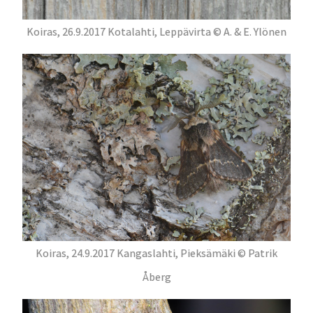
Koiras, 26.9.2017 Kotalahti, Leppävirta © A. & E. Ylönen
Koiras, 24.9.2017 Kangaslahti, Pieksämäki © Patrik
Åberg