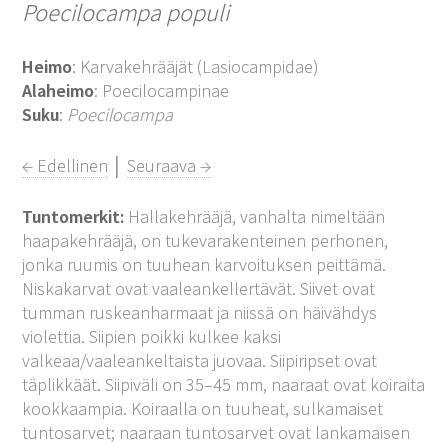
Poecilocampa populi
Heimo
: Karvakehrääjät (Lasiocampidae)
Alaheimo
: Poecilocampinae
Suku
:
Poecilocampa
← Edellinen
│
Seuraava →
Tuntomerkit:
Hallakehrääjä, vanhalta nimeltään
haapakehrääjä, on tukevarakenteinen perhonen,
jonka ruumis on tuuhean karvoituksen peittämä.
Niskakarvat ovat vaaleankellertävät. Siivet ovat
tumman ruskeanharmaat ja niissä on häivähdys
violettia. Siipien poikki kulkee kaksi
valkeaa/vaaleankeltaista juovaa. Siipiripset ovat
täplikkäät. Siipiväli on 35–45 mm, naaraat ovat koiraita
kookkaampia. Koiraalla on tuuheat, sulkamaiset
tuntosarvet; naaraan tuntosarvet ovat lankamaisen