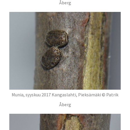
Åberg
Munia, syyskuu 2017 Kangaslahti, Pieksämäki © Patrik
Åberg