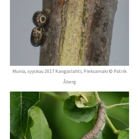
Munia, syyskuu 2017 Kangaslahti, Pieksämäki © Patrik
Åberg