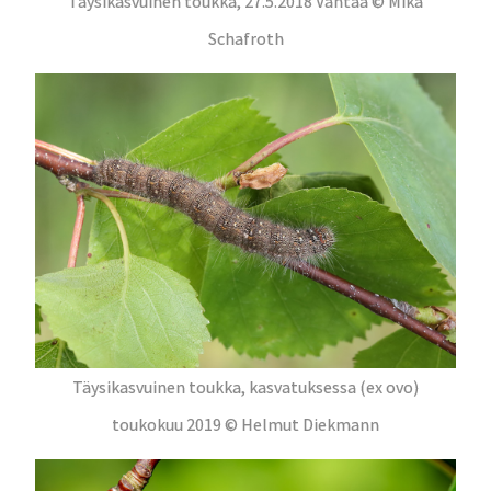
Täysikasvuinen toukka, 27.5.2018 Vantaa © Mika
Schafroth
Täysikasvuinen toukka, kasvatuksessa (ex ovo)
toukokuu 2019 © Helmut Diekmann