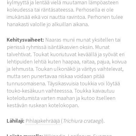
kylmyyttä ja lentää vielä muutaman lämpöasteen
koleudessa tai räntäsateessa. Perhosella ei ole
imukärsää eikä voi nauttia ravintoa. Perhonen tulee
hanakasti valolle jo alkuillan aikana.
Kehitysvaiheet:
Naaras munii munat yksitellen tai
pienissä ryhmissä isäntäkasvien oksiin. Munat
talvehtivat. Toukat kuoriutuvat keväällä ja syövät eri
lehtipuiden lehtiä kuten haapaa, raitaa, pajua, koivua
ja lehmusta. Toukan ulkonäkö ja väritys vaihtelevat,
mutta sen punertavaa niskaa voidaan pitää
tunnusomaisena. Täysikasvuisia toukkia voi löytää
touko-kesäkuun vaihteesssa. Toukka kaivautuu
koteloitumista varten maahan ja kutoo itselleen
kestävän ruskean kotelokopan.
Lähilaji:
Pihlajakehrääjä
(
Trichiura crataegi
).