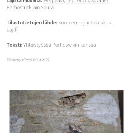
Lajista muualla:
Wikipedia
,
Lepiforum
,
Suomen
Perhostutkijain Seura
Tilastotietojen lähde:
Suomen Lajitietokeskus –
Laji.fi
Teksti:
Yhteistyössä Perhoswikin kanssa
Päivitetty viimeksi: 5.4.2025