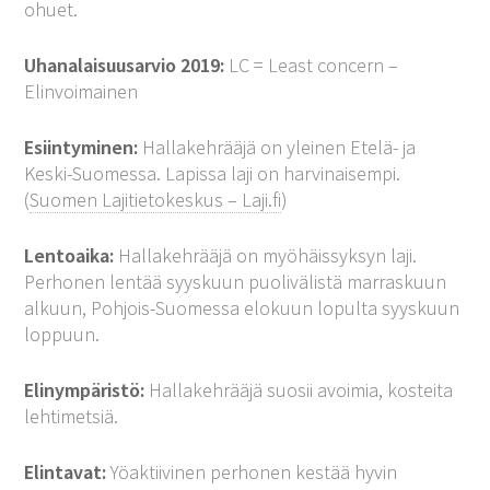
ohuet.
Uhanalaisuusarvio 2019:
LC = Least concern –
Elinvoimainen
Esiintyminen:
Hallakehrääjä on yleinen Etelä- ja
Keski-Suomessa. Lapissa laji on harvinaisempi.
(
Suomen Lajitietokeskus – Laji.fi
)
Lentoaika:
Hallakehrääjä on myöhäissyksyn laji.
Perhonen lentää syyskuun puolivälistä marraskuun
alkuun, Pohjois-Suomessa elokuun lopulta syyskuun
loppuun.
Elinympäristö:
Hallakehrääjä suosii avoimia, kosteita
lehtimetsiä.
Elintavat:
Yöaktiivinen perhonen kestää hyvin