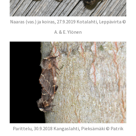
Naaras (vas.) ja koiras, 27.9.2019 Kotalahti, Leppävirta ©
A. & E. Ylönen
Parittelu, 30.9.2018 Kangaslahti, Pieksämäki © Patrik