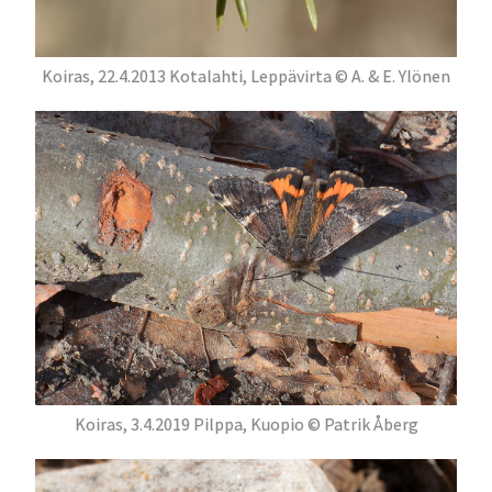
Koiras, 22.4.2013 Kotalahti, Leppävirta © A. & E. Ylönen
Koiras, 3.4.2019 Pilppa, Kuopio © Patrik Åberg