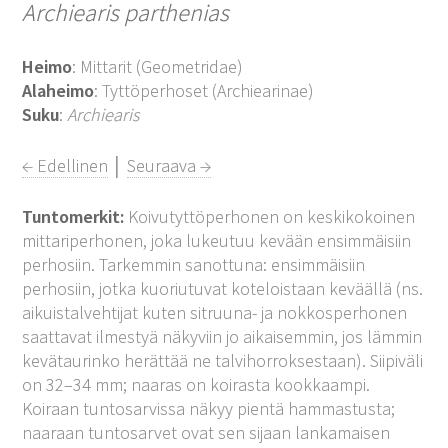
Archiearis parthenias
Heimo
: Mittarit (Geometridae)
Alaheimo
: Tyttöperhoset (Archiearinae)
Suku
:
Archiearis
← Edellinen
│
Seuraava →
Tuntomerkit:
Koivutyttöperhonen on keskikokoinen
mittariperhonen, joka lukeutuu kevään ensimmäisiin
perhosiin. Tarkemmin sanottuna: ensimmäisiin
perhosiin, jotka kuoriutuvat koteloistaan keväällä (ns.
aikuistalvehtijat kuten sitruuna- ja nokkosperhonen
saattavat ilmestyä näkyviin jo aikaisemmin, jos lämmin
kevätaurinko herättää ne talvihorroksestaan). Siipiväli
on 32–34 mm; naaras on koirasta kookkaampi.
Koiraan tuntosarvissa näkyy pientä hammastusta;
naaraan tuntosarvet ovat sen sijaan lankamaisen