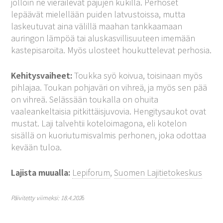
jolloin ne vierailevat pajujen kukilla. Perhoset
lepäävät mielellään puiden latvustoissa, mutta
laskeutuvat aina välillä maahan tankkaamaan
auringon lämpöä tai aluskasvillisuuteen imemään
kastepisaroita. Myös ulosteet houkuttelevat perhosia.
Kehitysvaiheet:
Toukka syö koivua, toisinaan myös
pihlajaa. Toukan pohjaväri on vihreä, ja myös sen pää
on vihreä. Selässään toukalla on ohuita
vaaleankeltaisia pitkittäisjuvovia. Hengitysaukot ovat
mustat. Laji talvehtii koteloimagona, eli kotelon
sisällä on kuoriutumisvalmis perhonen, joka odottaa
kevään tuloa.
Lajista muualla:
Lepiforum
,
Suomen Lajitietokeskus
Päivitetty viimeksi: 18.4.202
6