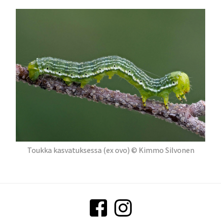
Toukka kasvatuksessa (ex ovo) © Kimmo Silvonen