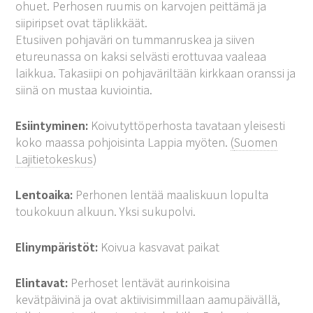
ohuet. Perhosen ruumis on karvojen peittämä ja
siipiripset ovat täplikkäät.
Etusiiven pohjaväri on tummanruskea ja siiven
etureunassa on kaksi selvästi erottuvaa vaaleaa
laikkua. Takasiipi on pohjaväriltään kirkkaan oranssi ja
siinä on mustaa kuviointia.
Esiintyminen:
Koivutyttöperhosta tavataan yleisesti
koko maassa pohjoisinta Lappia myöten.
(
Suomen
Lajitietokeskus
)
Lentoaika:
Perhonen lentää maaliskuun lopulta
toukokuun alkuun. Yksi sukupolvi.
Elinympäristöt:
Koivua kasvavat paikat
Elintavat:
Perhoset lentävät aurinkoisina
kevätpäivinä ja ovat aktiivisimmillaan aamupäivällä,