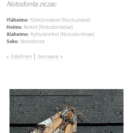
Notodonta ziczac
Yläheimo
: Yökkösmäiset (Noctuoidea)
Heimo
: Nirkot (Notodontidae)
Alaheimo
: Kyttyränirkot (Notodontinae)
Suku
:
Notodonta
← Edellinen
│
Seuraava →