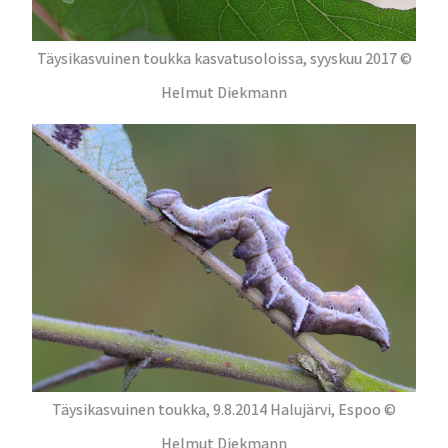
Täysikasvuinen toukka kasvatusoloissa, syyskuu 2017 ©
Helmut Diekmann
Täysikasvuinen toukka, 9.8.2014 Halujärvi, Espoo ©
Helmut Diekmann