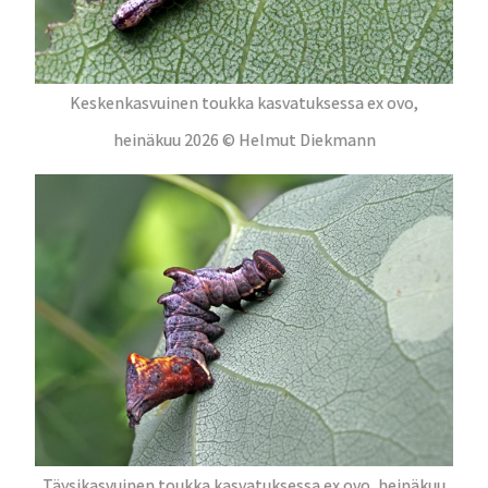
Keskenkasvuinen toukka kasvatuksessa ex ovo,
heinäkuu 2026 © Helmut Diekmann
Täysikasvuinen toukka kasvatuksessa ex ovo, heinäkuu