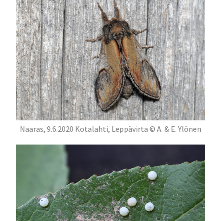
Naaras, 9.6.2020 Kotalahti, Leppävirta © A. & E. Ylönen