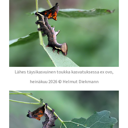
Lähes täysikasvuinen toukka kasvatuksessa ex ovo,
heinäkuu 2026 © Helmut Diekmann