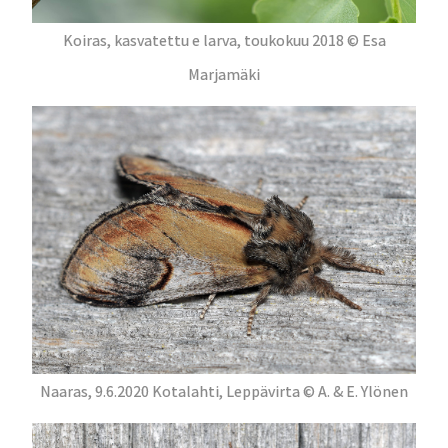
Koiras, kasvatettu e larva, toukokuu 2018 © Esa
Marjamäki
Naaras, 9.6.2020 Kotalahti, Leppävirta © A. & E. Ylönen