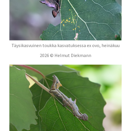
Täysikasvuinen toukka kasvatuksessa ex ovo, heinäkuu
2026 © Helmut Diekmann