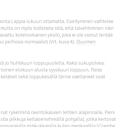
oisinta Lappia lukuun ottamatta. Esiintyminen vaihtelee
mutta on myös todisteita siitä, että talvehtiminen näin
aittu kotelovikainen yksilö, joka ei ole voinut lentää
 perhosia normaalisti (Vrt. kuva 4). (
Suomen
ti jo huhtikuun loppupuolella. Kaksi sukupolvea:
 toinen elokuun alusta syyskuun loppuun. Paras
jälkeläiset sekä loppukesällä tänne vaeltaneet ovat
nat rykelminä ravintokasvien lehtien alapinnalle. Pieni
tia pilkkuja keltaisenvihreällä pohjalla), jotka kertovat
nvaraisilla ristikukkaisilla kuten merikaalilla (
Crambe