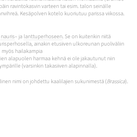
päin ravintokasvin varteen tai esim. talon seinälle
anvihreä. Kesäpolven kotelo kuoriutuu parissa viikossa.
ä
nauris
– ja
lanttuperhoseen
. Se on kuitenkin niitä
isperhosella, ainakin etusiiven ulkoreunan puoliväliin
iä myös hailakampia
siipien alapuolen harmaa kehnä ei ole jakautunut niin
ympärille (varsinkin takasiiven alapinnalla).
ellinen nimi on johdettu kaalilajien sukunimestä (
Brassica
).