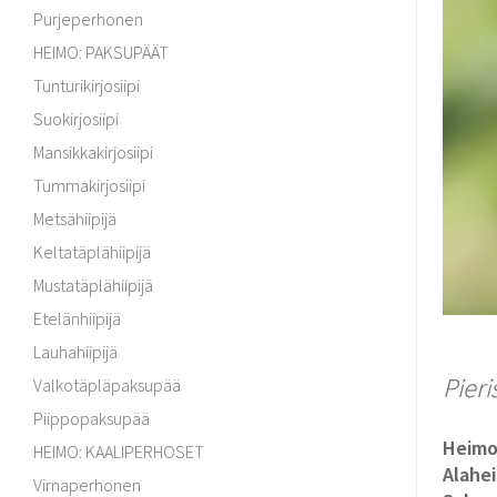
Purjeperhonen
HEIMO: PAKSUPÄÄT
Tunturikirjosiipi
Suokirjosiipi
Mansikkakirjosiipi
Tummakirjosiipi
Metsähiipijä
Keltatäplähiipijä
Mustatäplähiipijä
Etelänhiipijä
Lauhahiipijä
Pieri
Valkotäpläpaksupää
Piippopaksupää
Heim
HEIMO: KAALIPERHOSET
Alahe
Virnaperhonen