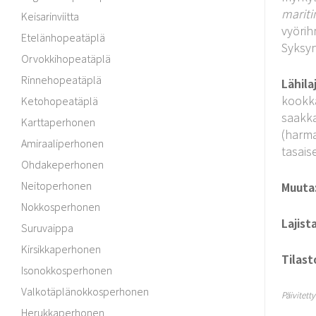
marit
Keisarinviitta
vyörih
Etelänhopeatäplä
Syksyn
Orvokkihopeatäplä
Rinnehopeatäplä
Lähilaj
kookka
Ketohopeatäplä
saakka
Karttaperhonen
(harma
Amiraaliperhonen
tasais
Ohdakeperhonen
Neitoperhonen
Muuta
Nokkosperhonen
Lajist
Suruvaippa
Kirsikkaperhonen
Tilast
Isonokkosperhonen
Valkotäplänokkosperhonen
Päivitett
Herukkaperhonen