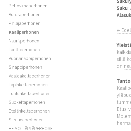
Sukur
Peltovirnaperhonen
Suku
:
Auroraperhonen
Alasu
Pihlajaperhonen
← Ede
Kaaliperhonen
Naurisperhonen
Yleist
Lanttuperhonen
kaikki
Vuorisinappiperhonen
sillä 
on
na
Sinappiperhonen
Vaaleakeltaperhonen
Tunto
Lapinkeltaperhonen
Kaalip
Tunturikeltaperhonen
yläpuo
tumma 
Suokeltaperhonen
Etusii
Etelänkeltaperhonen
Molemm
Sitruunaperhonen
harmaa
HEIMO: TÄPLÄPERHOSET