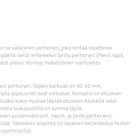
n se valkoinen perhonen, joka lentää lepattelee
ydellä siellä lenteleekin
lanttuperhonen
(
Pieris napi
),
lvästi yleisin. Kolmas mahdollinen vaihtoehto
en perhonen. Siipien kärkiväli on 50–60 mm.
yös siipisuonet ovat valkoiset. Koiraalla on etusiiven
isäksi kaksi mustaa täplää etusiiven keskellä sekä
mmilla sukupuolilla on tumma täplä.
iiven puolenvälin (vrt.
nauris-
ja
lanttuperhonen
).
ää. Takasiiven alapinta on tasaisen kellertävä ja hiukan
tuperhosella
).