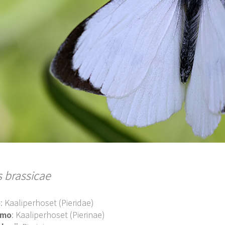
s brassicae
o
: Kaaliperhoset (Pieridae)
imo
: Kaaliperhoset (Pierinae)