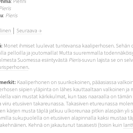
yhmä
: Pierini
Pieris
ku
:
Pieris
llinen
│
Seuraava →
ä:
Monet ihmiset luulevat tuntevansa kaaliperhosen. Sehän o
alla pelloilla ja joutomailla! Mutta suuremmalla todennäköisy
kolmesta Suomessa esiintyvästä
Pieris
-suvun lajista se on se
urisperhonen
.
merkit:
Kaaliperhonen on suurikokoinen, pääasiassa valkoin
erhosen siipien yläpinta on lähes kauttaaltaan valkoinen ja m
lella vain mustat kärkikulmat, kun taas naaraalla on tämän l
viiru etusiiven takareunassa. Takasiiven etureunassa mole
ven kärjen musta täplä jatkuu ulkoreunaa pitkin alaspäin yli s
illa sukupuolella on etusiiven alapinnalla kaksi mustaa täpl
kehnäinen. Kehnä on jakautunut tasaisesti (toisin kuin
lant