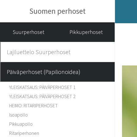
Suomen perhoset
Suurperhoset
Pikkuperhoset
Lajiluettelo Suurperhoset
Päiväperhoset (Papilionoidea)
YLEISKATSAUS: PÄIVÄPERHOSET 1
YLEISKATSAUS: PÄIVÄPERHOSET 2
HEIMO: RITARIPERHOSET
Isoapollo
Pikkuapollo
Ritariperhonen