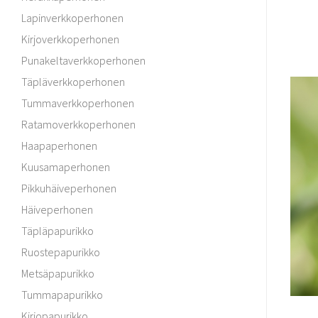
Lapinverkkoperhonen
Kirjoverkkoperhonen
Punakeltaverkkoperhonen
Täpläverkkoperhonen
Tummaverkkoperhonen
Ratamoverkkoperhonen
Haapaperhonen
Kuusamaperhonen
Pikkuhäiveperhonen
Häiveperhonen
Täpläpapurikko
Ruostepapurikko
Metsäpapurikko
Tummapapurikko
Kirjopapurikko