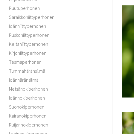
Ruutuperhonen
Saraikkoniittyperhonen
Idänniittyperhonen
Ruskoniittyperhonen
Keltaniittyperhonen
Kirjoniittyperhonen
Tesmaperhonen
Tummahäränsilmä
Idänhäränsilmä
Metsänokiperhonen
Idännokiperhonen
Suonokiperhonen
Kairanokiperhonen
Ruijannokiperhonen
Lapinnokiperhonen