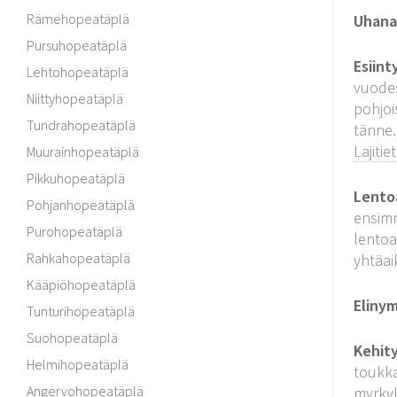
Rämehopeatäplä
Uhanal
Pursuhopeatäplä
Esiint
Lehtohopeatäplä
vuodes
Niittyhopeatäplä
pohjoi
Tundrahopeatäplä
tänne.
Lajitie
Muurainhopeatäplä
Pikkuhopeatäplä
Lento
Pohjanhopeatäplä
ensimm
Purohopeatäplä
lentoa
Rahkahopeatäplä
yhtäai
Kääpiöhopeatäplä
Elinym
Tunturihopeatäplä
Suohopeatäplä
Kehit
Helmihopeatäplä
toukka
Angervohopeatäplä
myrkyl