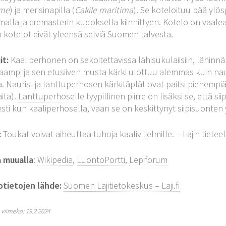
ime
) ja merisinapilla (
Cakile maritima
). Se koteloituu pää ylös
malla ja cremasterin kudoksella kiinnittyen. Kotelo on vaale
 kotelot eivät yleensä selviä Suomen talvesta.
it:
Kaaliperhonen on sekoitettavissa lähisukulaiisiin, lähinn
ampi ja sen etusiiven musta kärki ulottuu alemmas kuin naur
. Nauris- ja lanttuperhosen kärkitäplät ovat paitsi pienemp
ita).
Lanttuperhoselle
tyypillinen piirre on lisäksi se, että 
esti kun kaaliperhosella, vaan se on keskittynyt siipisuonten 
:
Toukat voivat aiheuttaa tuhoja kaaliviljelmille. – Lajin tiete
a muualla
:
Wikipedia
,
LuontoPortti
,
Lepiforum
otietojen lähde:
Suomen Lajitietokeskus – Laji.fi
y viimeksi: 19.2.2024