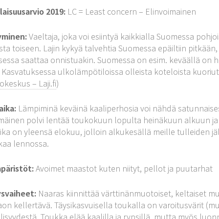
aisuusarvio 2019:
LC = Least concern – Elinvoimainen
yminen:
Vaeltaja, joka voi esiintyä kaikkialla Suomessa pohj
ta toiseen. Lajin kykyä talvehtia Suomessa epäiltiin pitkään, 
sessa saattaa onnistuakin. Suomessa on esim. keväällä on hav
 Kasvatuksessa ulkolämpötiloissa olleista koteloista kuoriutui
tokeskus – Laji.fi
)
aika:
Lämpiminä keväinä kaaliperhosia voi nähdä satunnaises
äinen polvi lentää toukokuun lopulta heinäkuun alkuun ja
ika on yleensä elokuu, jolloin alkukesällä meille tulleiden 
kaa lennossa.
päristöt:
Avoimet maastot kuten niityt, pellot ja puutarhat
ysvaiheet:
Naaras kiinnittää värttinänmuotoiset, keltaiset mu
on kellertävä. Täysikasvuisella toukalla on varoitusvärit (mus
lisyydestä. Toukka elää kaalilla ja rypsillä, mutta myös luonno