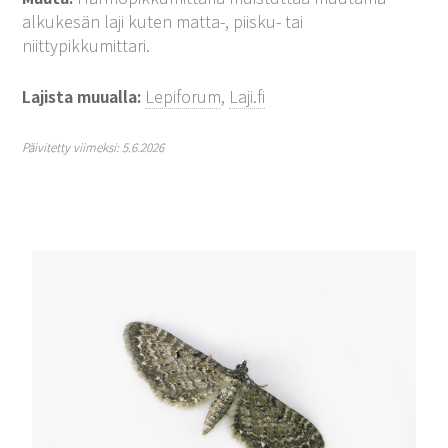
alkukesän laji kuten matta-, piisku- tai
niittypikkumittari.
Lajista muualla:
Lepiforum
,
Laji.fi
Päivitetty viimeksi: 5.6.2026