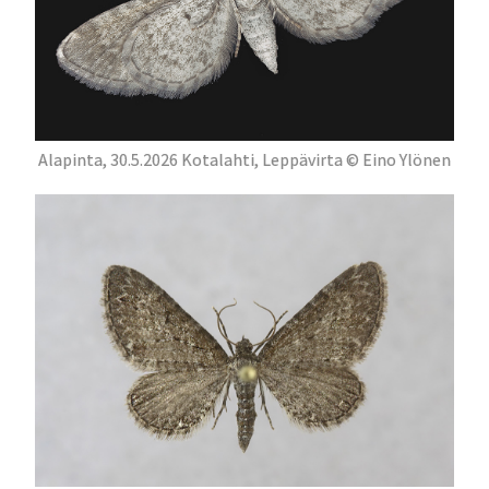
Alapinta, 30.5.2026 Kotalahti, Leppävirta © Eino Ylönen