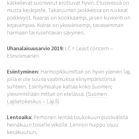
katkeilevat suoniviirut erottuvat hyvin. Etusiivessä on
musta keskipiste. Takaruumiin jaokkeissa on ruskeat
poikkivyöt. Naaras on kookkaampi, ja sen kuviointi on
kirjavampaa. Koiras on yksivärisempi, tasaisemman
harmaan tai rusehtavan sävyinen.
Uhanalaisuusarvio 2019:
LC = Least concern –
Elinvoimainen
Esiintyminen:
Harmopikkumittari on hyvin yleinen laji,
jolla ei ole suuria vaatimuksia elinympäristönsä
suhteen. Esiintymisalue kattaa koko Suomen;
yleisimmillään mittari on etelässä. (
Suomen
Lajitietokeskus – Laji.fi
)
Lentoaika:
Perhonen lentää toukokuun puolivälistä
heinäkuun toiselle viikolle. Lennon huippu osuu
kesäkuuhun.