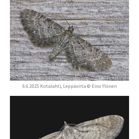
6.6.2025 Kotalahti, Leppävirta © Eino Ylönen