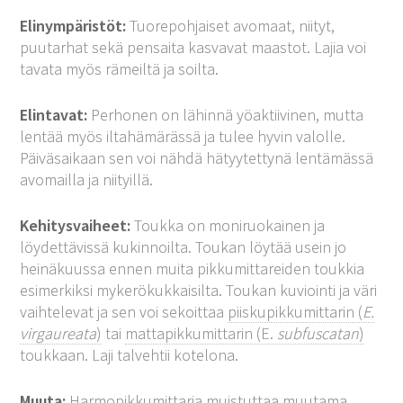
Elinympäristöt:
Tuorepohjaiset avomaat, niityt,
puutarhat sekä pensaita kasvavat maastot. Lajia voi
tavata myös rämeiltä ja soilta.
Elintavat:
Perhonen on lähinnä yöaktiivinen, mutta
lentää myös iltahämärässä ja tulee hyvin valolle.
Päiväsaikaan sen voi nähdä hätyytettynä lentämässä
avomailla ja niityillä.
Kehitysvaiheet:
Toukka on moniruokainen ja
löydettävissä kukinnoilta. Toukan löytää usein jo
heinäkuussa ennen muita pikkumittareiden toukkia
esimerkiksi mykerökukkaisilta. Toukan kuviointi ja väri
vaihtelevat ja sen voi sekoittaa
piiskupikkumittarin (
E.
virgaureata
)
tai
mattapikkumittarin (E.
subfuscatan
)
toukkaan. Laji talvehtii kotelona.
Muuta:
Harmopikkumittaria muistuttaa muutama