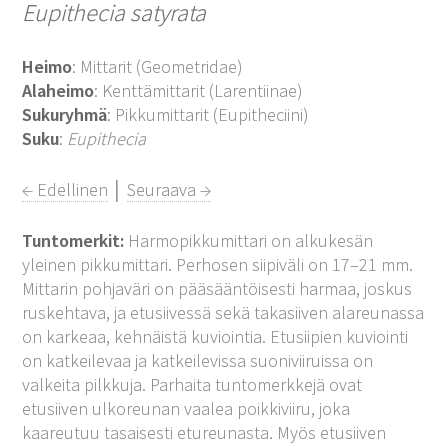
Eupithecia satyrata
Heimo
: Mittarit (Geometridae)
Alaheimo
: Kenttämittarit (Larentiinae)
Sukuryhmä
: Pikkumittarit (Eupitheciini)
Suku
:
Eupithecia
← Edellinen
│
Seuraava →
Tuntomerkit:
Harmopikkumittari on alkukesän
yleinen pikkumittari. Perhosen siipiväli on 17–21 mm.
Mittarin pohjaväri on pääsääntöisesti harmaa, joskus
ruskehtava, ja etusiivessä sekä takasiiven alareunassa
on karkeaa, kehnäistä kuviointia. Etusiipien kuviointi
on katkeilevaa ja katkeilevissa suoniviiruissa on
valkeita pilkkuja. Parhaita tuntomerkkejä ovat
etusiiven ulkoreunan vaalea poikkiviiru, joka
kaareutuu tasaisesti etureunasta. Myös etusiiven