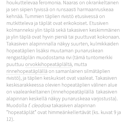
houkuttelevaa feromonia. Naaras on okrankeltainen
ja sen siipien tyvissä on runsaasti harmaanruskeaa
kehnää. Tummien täplien rivistö etusiivessä on
mutkitteleva ja täplät ovat erikokoiset. Etusiiven
kolmanneksi ylin täplä sekä takasiiven keskimmäinen
ja ylin täplä ovat hyvin pieniä tai puuttuvat kokonaan.
Takasiiven alapinnnalla näkyy suurten, kulmikkaiden
hopeatäplien lisäksi muutaman punaruskean
rengastäplän muodostama rivi (tämä tuntomerkki
puuttuu
orvokkihopeatäplältä
, mutta
rinnehopeatäplällä
on samanlainen silmätäplien
rivistö), ja täplien keskukset ovat vaaleat. Takasiiven
keskisarakkeessa olevien hopeatäplien välinen alue
on vaaleankeltainen (rinnehopeatäplällä takasiiven
alapinnan keskellä näkyy punaruskeaa varjostusta).
Muodolla
f. cleodoxa
takasiiven alapinnan
”hopeatäplät” ovat himmeänkellertävät (ks. kuvat 9 ja
12).