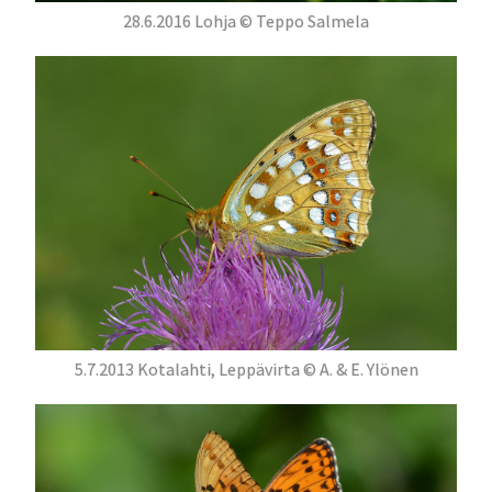
28.6.2016 Lohja © Teppo Salmela
5.7.2013 Kotalahti, Leppävirta © A. & E. Ylönen