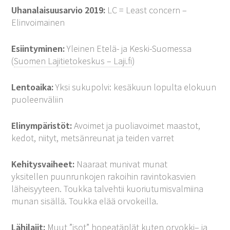
Uhanalaisuusarvio 2019:
LC = Least concern –
Elinvoimainen
Esiintyminen:
Yleinen Etelä- ja Keski-Suomessa
(
Suomen Lajitietokeskus – Laji.fi
)
Lentoaika:
Yksi sukupolvi: kesäkuun lopulta elokuun
puoleenväliin
Elinympäristöt:
Avoimet ja puoliavoimet maastot,
kedot, niityt, metsänreunat ja teiden varret
Kehitysvaiheet:
Naaraat munivat munat
yksitellen puunrunkojen rakoihin ravintokasvien
läheisyyteen. Toukka talvehtii kuoriutumisvalmiina
munan sisällä. Toukka elää orvokeilla.
Lähilajit:
Muut ”isot” hopeatäplät kuten
orvokki
– ja