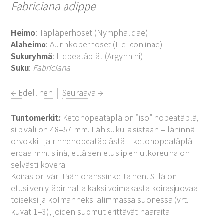
Fabriciana adippe
Heimo
: Täpläperhoset (Nymphalidae)
Alaheimo
: Aurinkoperhoset (Heliconiinae)
Sukuryhmä
: Hopeatäplät (Argynnini)
Suku
:
Fabriciana
← Edellinen
│
Seuraava →
Tuntomerkit:
Ketohopeatäplä on ”iso” hopeatäplä,
siipiväli on 48–57 mm. Lähisukulaisistaan – lähinnä
orvokki
– ja
rinnehopeatäplästä
– ketohopeatäplä
eroaa mm. siinä, että sen etusiipien ulkoreuna on
selvästi kovera.
Koiras on väriltään oranssinkeltainen. Sillä on
etusiiven yläpinnalla kaksi voimakasta koirasjuovaa
toiseksi ja kolmanneksi alimmassa suonessa (vrt.
kuvat 1–3), joiden suomut erittävät naaraita