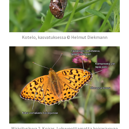
Kotelo, kasvatuksessa © Helmut Diekmann
Määrityskuva 1: Koiras. Lukuunottamatta koirasjuovaa