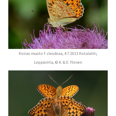
Koiras muoto f. cleodoxa, 4.7.2013 Kotalahti,
Leppävirta, © A. & E. Ylönen