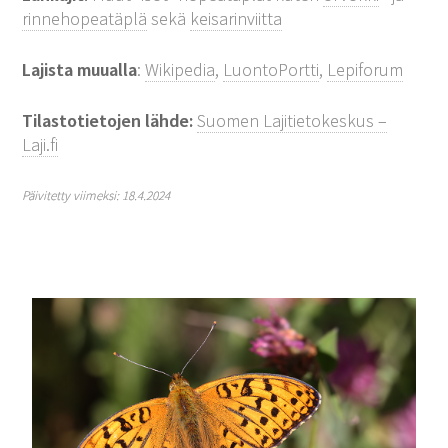
rinnehopeatäplä
sekä
keisarinviitta
Lajista muualla
:
Wikipedia
,
LuontoPortti
,
Lepiforum
Tilastotietojen lähde:
Suomen Lajitietokeskus –
Laji.fi
Päivitetty viimeksi: 18.4.2024