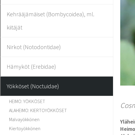
Kehrääjämäiset (Bombycoidea), ml.
kiitäjät
Nirkot (Notodontidae)
Hämyköt (Erebidae)
Yökköset (Noctuidae)
HEIMO: YÖKKÖSET
Cosm
ALAHEIMO: KIERTOYÖKKÖSET
Malvayökkönen
Ylähe
Kiertoyökkönen
Heim