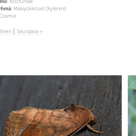
imo
: Noctuinae
yhmä
: Mäkiyökköset (Xylenini)
Cosmia
linen
│
Seuraava →