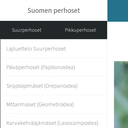
Suomen perhoset
Suurperhoset
Pikkuperhoset
Lajiluettelo Suurperhoset
Päiväperhoset (Papilionoidea)
Sirppisiipimäiset (Drepanoidea)
Mittarimaiset (Geometroidea)
Karvakehrääjämäiset (Lasiocampoidea)