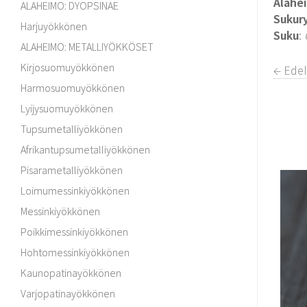
Alahe
ALAHEIMO: DYOPSINAE
Sukur
Harjuyökkönen
Suku
:
ALAHEIMO: METALLIYÖKKÖSET
Kirjosuomuyökkönen
← Edel
Harmosuomuyökkönen
Lyijysuomuyökkönen
Tupsumetalliyökkönen
Afrikantupsumetalliyökkönen
Pisarametalliyökkönen
Loimumessinkiyökkönen
Messinkiyökkönen
Poikkimessinkiyökkönen
Hohtomessinkiyökkönen
Kaunopatinayökkönen
Varjopatinayökkönen