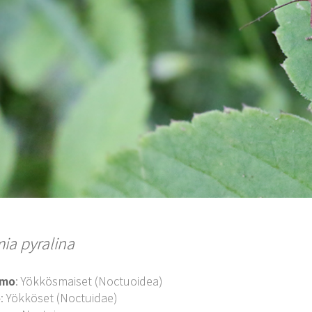
ia pyralina
imo
: Yökkösmaiset (Noctuoidea)
o
: Yökköset (Noctuidae)