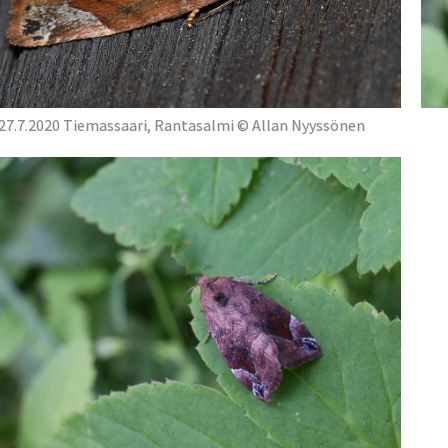
27.7.2020 Tiemassaari, Rantasalmi © Allan Nyyssönen