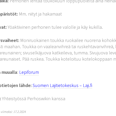
aika:
Perhonen lentää toukokuun loppupuolelta aina heinäk
päristöt:
Mm. niityt ja hakamaat
vat:
Yöaktiivinen perhonen tulee valolle ja käy kukilla.
ysvaiheet:
Moniruokainen toukka ruokailee nuorena kohokki
ti maahan. Toukka on vaaleanvihreä tai ruskehtavanvihreä, h
eunainen; sivuselkäjuova katkeileva, tumma. Sivujuova leve
reunaiset. Pää ruskea. Toukka koteloituu kotelokoppaan ma
a muualla
:
Lepiforum
otietojen lähde:
Suomen Lajitietokeskus – Laji.fi
:
Yhteistyössä Perhoswikin kanssa
y viimeksi: 17.2.2024