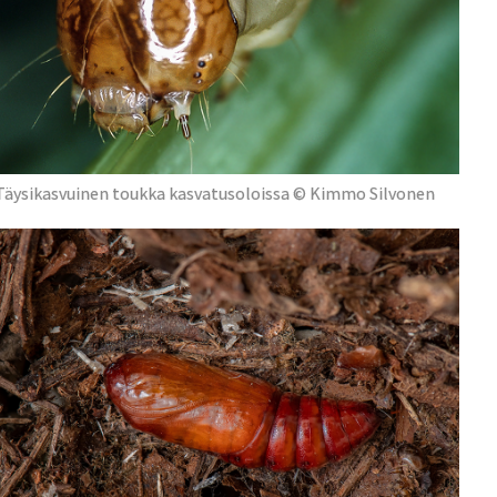
Täysikasvuinen toukka kasvatusoloissa © Kimmo Silvonen