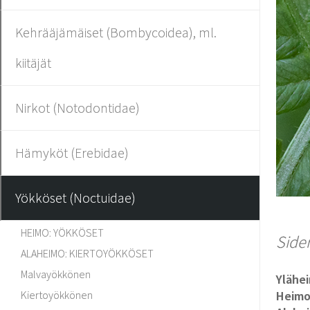
Kehrääjämäiset (Bombycoidea), ml.
kiitäjät
Nirkot (Notodontidae)
Hämyköt (Erebidae)
Yökköset (Noctuidae)
HEIMO: YÖKKÖSET
Sider
ALAHEIMO: KIERTOYÖKKÖSET
Malvayökkönen
Ylähe
Kiertoyökkönen
Heim