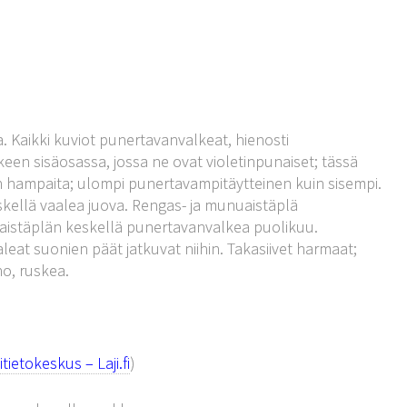
a. Kaikki kuviot punertavanvalkeat, hienosti
en sisäosassa, jossa ne ovat violetinpunaiset; tässä
lman hampaita; ulompi punertavampitäytteinen kuin sisempi.
skellä vaalea juova. Rengas- ja munuaistäplä
uaistäplän keskellä punertavanvalkea puolikuu.
aleat suonien päät jatkuvat niihin. Takasiivet harmaat;
no, ruskea.
ietokeskus – Laji.fi
)