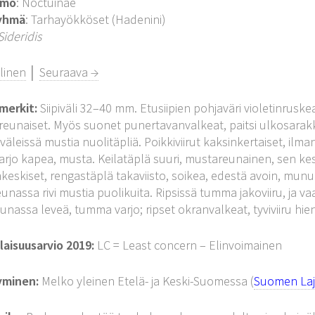
imo
: Noctuinae
yhmä
: Tarhayökköset (Hadenini)
Sideridis
linen
│
Seuraava →
merkit:
Siipiväli 32–40 mm. Etusiipien pohjaväri violetinruske
eunaiset. Myös suonet punertavanvalkeat, paitsi ulkosarakke
 väleissä mustia nuolitäpliä. Poikkiviirut kaksinkertaiset, i
arjo kapea, musta. Keilatäplä suuri, mustareunainen, sen ke
keskiset, rengastäplä takaviisto, soikea, edestä avoin, mun
unassa rivi mustia puolikuita. Ripsissä tumma jakoviiru, ja va
unassa leveä, tumma varjo; ripset okranvalkeat, tyviviiru hie
aisuusarvio 2019:
LC = Least concern – Elinvoimainen
yminen:
Melko yleinen Etelä- ja Keski-Suomessa (
Suomen Lajit