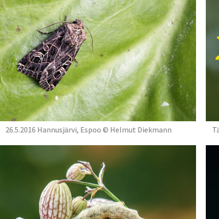
26.5.2016 Hannusjärvi, Espoo © Helmut Diekmann
T