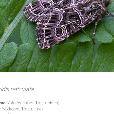
idis reticulata
imo
: Yökkösmaiset (Noctuoidea)
o
: Yökköset (Noctuidae)