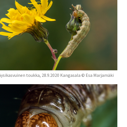
äysikasvuinen toukka, 28.9.2020 Kangasala © Esa Marjamäki