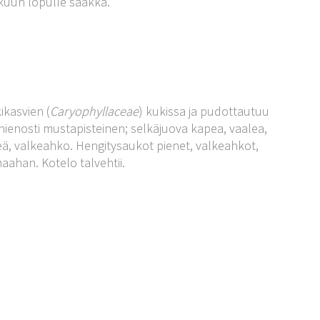
uun lopulle saakka.
kasvien (
Caryophyllaceae
) kukissa ja pudottautuu
ienosti mustapisteinen; selkäjuova kapea, vaalea,
ä, valkeahko. Hengitysaukot pienet, valkeahkot,
ahan. Kotelo talvehtii.