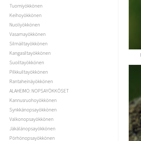
Tuomiyökkönen
Keihoyökkönen
Nuoliyökkönen
Vasamayökkönen
Silmäiltayökkönen
Kangasiltayökkönen
Suoiltayökkönen
Pilkkuiltayökkönen
Rantaheinäyökkönen
ALAHEIMO: NOPSAYÖKKÖSET
Kannusruohoyökkönen
Synkkänopsayökkönen
Valkonopsayökkönen
Jäkälänopsayökkönen
Pörhönopsayökkönen