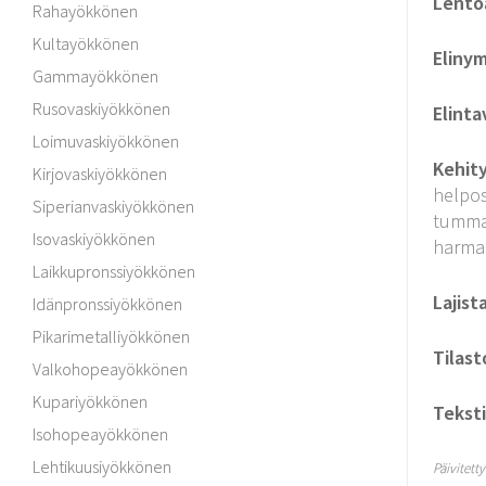
Lento
Rahayökkönen
Kultayökkönen
Elinym
Gammayökkönen
Rusovaskiyökkönen
Elinta
Loimuvaskiyökkönen
Kehit
Kirjovaskiyökkönen
helpos
Siperianvaskiyökkönen
tummar
Isovaskiyökkönen
harmaa
Laikkupronssiyökkönen
Lajist
Idänpronssiyökkönen
Pikarimetalliyökkönen
Tilast
Valkohopeayökkönen
Kupariyökkönen
Teksti
Isohopeayökkönen
Lehtikuusiyökkönen
Päivitett