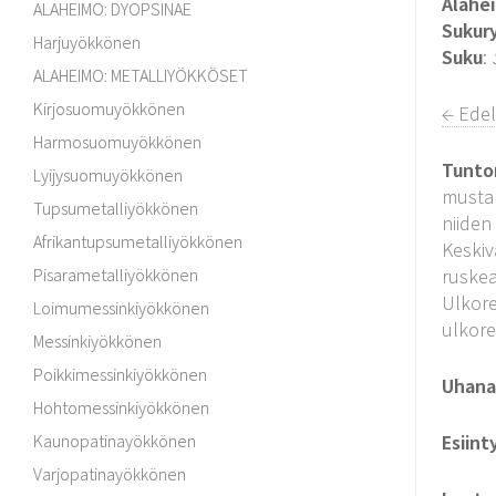
Alahe
ALAHEIMO: DYOPSINAE
Sukur
Harjuyökkönen
Suku
:
ALAHEIMO: METALLIYÖKKÖSET
Kirjosuomuyökkönen
← Edel
Harmosuomuyökkönen
Tunto
Lyijysuomuyökkönen
mustar
Tupsumetalliyökkönen
niiden
Afrikantupsumetalliyökkönen
Keskiv
Pisarametalliyökkönen
ruskea
Ulkore
Loimumessinkiyökkönen
ulkore
Messinkiyökkönen
Poikkimessinkiyökkönen
Uhanal
Hohtomessinkiyökkönen
Kaunopatinayökkönen
Esiint
Varjopatinayökkönen