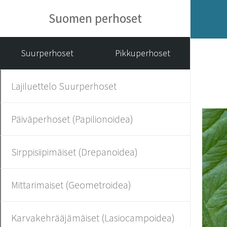
Suomen perhoset
Suurperhoset
Pikkuperhoset
Lajiluettelo Suurperhoset
Päiväperhoset (Papilionoidea)
Sirppisiipimäiset (Drepanoidea)
Mittarimaiset (Geometroidea)
Karvakehrääjämäiset (Lasiocampoidea)