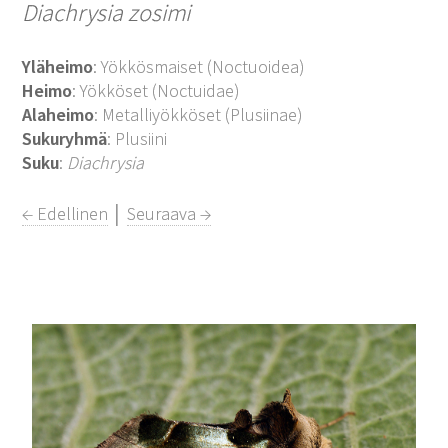
Diachrysia zosimi
Yläheimo
: Yökkösmaiset (Noctuoidea)
Heimo
: Yökköset (Noctuidae)
Alaheimo
: Metalliyökköset (Plusiinae)
Sukuryhmä
: Plusiini
Suku
:
Diachrysia
← Edellinen
│
Seuraava →