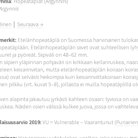
yhmä
: Hopeatäplät (Argynnini)
Argynnis
linen
│
Seuraava →
merkit:
Etelänhopeatäplä on Suomessa harvinainen tulokas, j
peatäplään. Etelänhopeatäplän siivet ovat suhteellisen lyhye
uuret ja pyöreät. Siipiväli on 48–62 mm.
n siipien yläpinnan pohjaväri on kirkkaan kellanruskea, naara
eleen keisarinviitan, mutta etelänhopeatäplän koiraan koira
sa) ovat selvästi heikompia kuin keisarinviittakoiraan koirasj
nen pilkku (vrt. kuvat 5–8), jollaista ei muilla hopeatäplillä o
iven alapinta jakautuu jyrkästi kahteen osaan: tyviosa on va
skea. Näiden osien välissä kulkee juova, jossa on vaihtelevast
aisuusarvio 2019:
VU = Vulnerable – Vaarantunut (
Punainen 
yminen:
Harvinainen uudistulokas, vaeltaja, joka saapuu meill