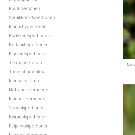
Ruutuperhonen
Saraikkoniittyperhonen
Idänniittyperhonen
Ruskoniittyperhonen
Keltaniittyperhonen
Kirjoniittyperhonen
Tesmaperhonen
Naa
Tummahäränsilmä
Idänhäränsilmä
Metsänokiperhonen
Idännokiperhonen
Suonokiperhonen
Kairanokiperhonen
Ruijannokiperhonen
Lapinnokiperhonen