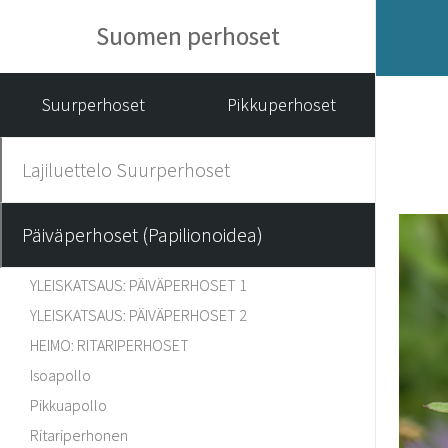
Suomen perhoset
Suurperhoset
Pikkuperhoset
Lajiluettelo Suurperhoset
Päiväperhoset (Papilionoidea)
YLEISKATSAUS: PÄIVÄPERHOSET 1
YLEISKATSAUS: PÄIVÄPERHOSET 2
HEIMO: RITARIPERHOSET
Isoapollo
Pikkuapollo
Ritariperhonen