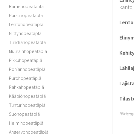
Rämehopeatäplä
kantoj
Pursuhopeatäplä
Lento
Lehtohopeatäplä
Niittyhopeatäplä
Elinym
Tundrahopeatäplä
Muurainhopeatäplä
Kehit
Pikkuhopeatäplä
Lähilaj
Pohjanhopeatäplä
Purohopeatäplä
Lajist
Rahkahopeatäplä
Kääpiöhopeatäplä
Tilast
Tunturihopeatäplä
Suohopeatäplä
Päivitett
Helmihopeatäplä
Angervohopeatäplä