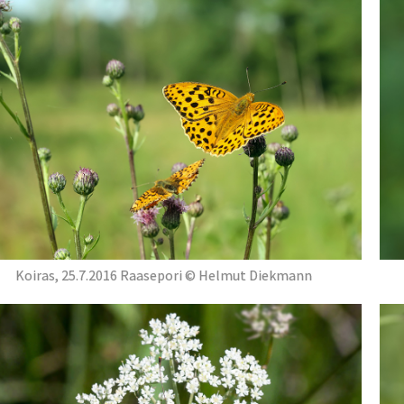
Koiras, 25.7.2016 Raasepori © Helmut Diekmann