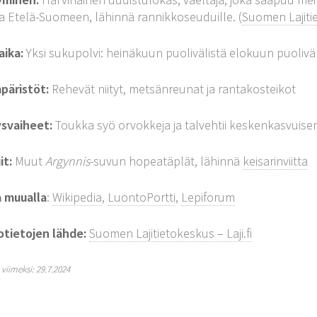
a Etelä-Suomeen, lähinnä rannikkoseuduille. (
Suomen Lajitie
aika:
Yksi sukupolvi: heinäkuun puolivälistä elokuun puoliväl
päristöt:
Rehevät niityt, metsänreunat ja rantakosteikot
ysvaiheet:
Toukka syö orvokkeja ja talvehtii keskenkasvuise
it:
Muut
Argynnis
-suvun hopeatäplät, lähinnä
keisarinviitta
a muualla
:
Wikipedia
,
LuontoPortti
,
Lepiforum
otietojen lähde:
Suomen Lajitietokeskus – Laji.fi
y viimeksi: 29.7.2024