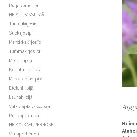
Purjeperhonen
HEIMO: PAKSUPÄÄT
Tunturikirjosiipi
Suokirjosiipi
Mansikkakirjosiipi
Tummakirjosiipi
Metsähiipijä
Keltatäplähiipijä
Mustatäplähiipijä
Etelänhiipijä
Lauhahiipijä
Argy
Valkotäpläpaksupää
Piippopaksupää
Heim
HEIMO: KAALIPERHOSET
Alahe
Virnaperhonen