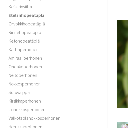
Keisarinviitta
Etelänhopeatäplä
Orvokkihopeatäplä
Rinnehopeatäplä
Ketohopeatäplä
Karttaperhonen
Amiraaliperhonen
Ohdakeperhonen
Neitoperhonen
Nokkosperhonen
Suruvaippa
Kirsikkaperhonen
Isonokkosperhonen
Valkotäplänokkosperhonen
Herukkaperhonen