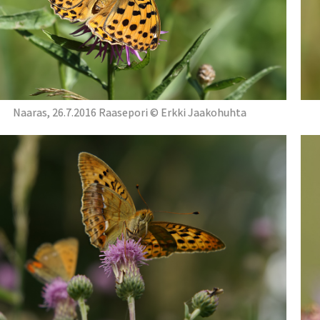
Naaras, 26.7.2016 Raasepori © Erkki Jaakohuhta