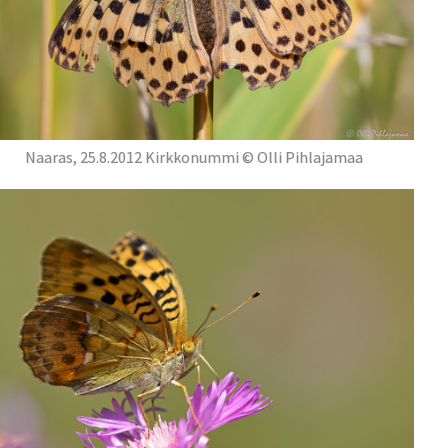
Naaras, 25.8.2012 Kirkkonummi © Olli Pihlajamaa