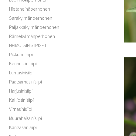
Hietaheinäperhonen
Sarakylmänperhonen
Paljakkakylmänperhonen
Rämekylmänperhonen
HEIMO: SINISIIPISET
Pikkusinisiipi
Kannussinisiipi
Luhtasinisiipi
Paatsamasinisiipi
Harjusinisiipi
Kalliosinisiipi
Virnasinisiipi
Muurahaissinisiipi
Kangassinisiipi