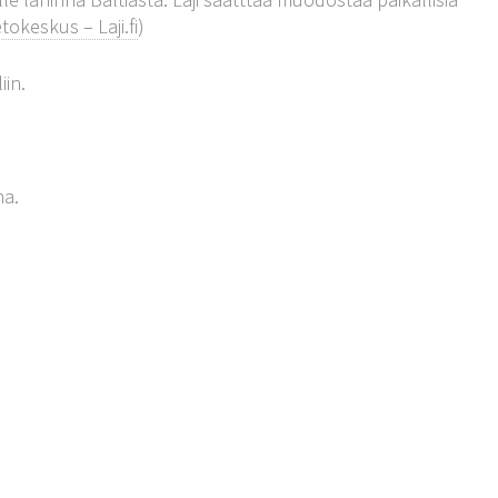
tokeskus – Laji.fi
)
iin.
na.