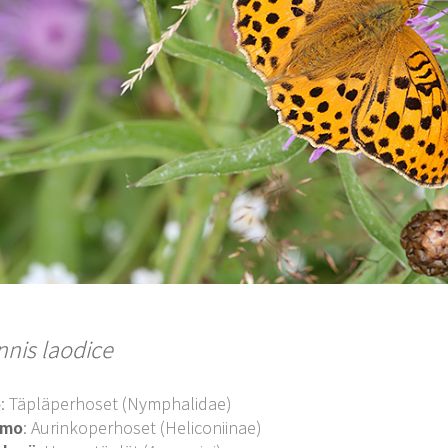
nnis laodice
o
: Täpläperhoset (Nymphalidae)
imo
: Aurinkoperhoset (Heliconiinae)