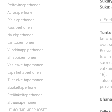
Sukur
Peltovirnaperhonen
Suku
:
Auroraperhonen
← Edel
Pihlajaperhonen
Kaaliperhonen
Tunto
Naurisperhonen
ketoho
Lanttuperhonen
ovat s
Vuorisinappiperhonen
Koiraa
tuo mi
Sinappiperhonen
suones
Vaaleakeltaperhonen
valkoi
Lapinkeltaperhonen
16).
Tunturikeltaperhonen
Takasi
punaru
Suokeltaperhonen
Etelänkeltaperhonen
Uhanal
Sitruunaperhonen
HEIMO: TÄPLÄPERHOSET
Esiint