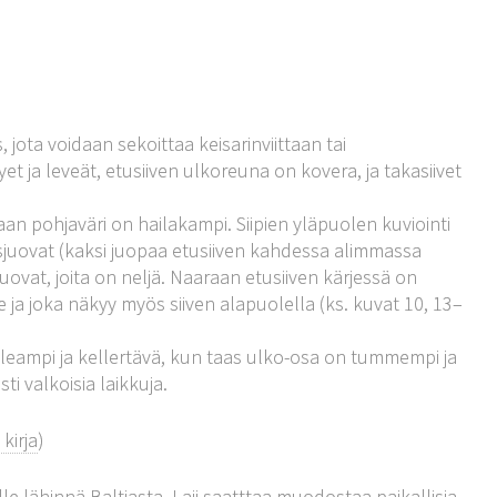
ota voidaan sekoittaa keisarinviittaan tai
t ja leveät, etusiiven ulkoreuna on kovera, ja takasiivet
an pohjaväri on hailakampi. Siipien yläpuolen kuviointi
sjuovat (kaksi juopaa etusiiven kahdessa alimmassa
uovat, joita on neljä. Naaraan etusiiven kärjessä on
le ja joka näkyy myös siiven alapuolella (ks. kuvat 10, 13–
aleampi ja kellertävä, kun taas ulko-osa on tummempi ja
i valkoisia laikkuja.
kirja
)
e lähinnä Baltiasta. Laji saatttaa muodostaa paikallisia