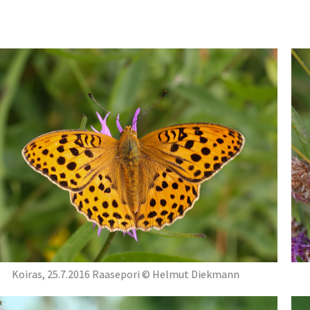
Koiras, 25.7.2016 Raasepori © Helmut Diekmann