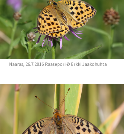
Naaras, 26.7.2016 Raasepori © Erkki Jaakohuhta