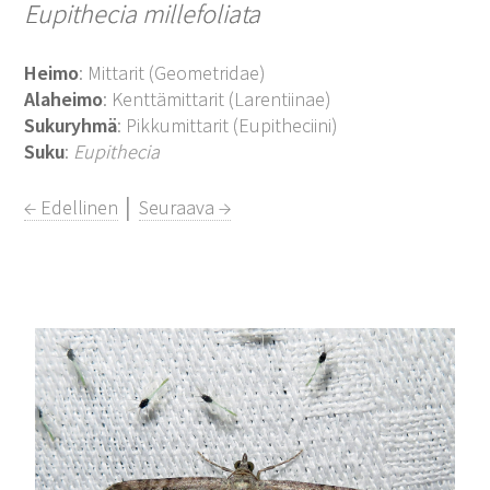
Eupithecia millefoliata
Heimo
: Mittarit (Geometridae)
Alaheimo
: Kenttämittarit (Larentiinae)
Sukuryhmä
: Pikkumittarit (Eupitheciini)
Suku
:
Eupithecia
← Edellinen
│
Seuraava →