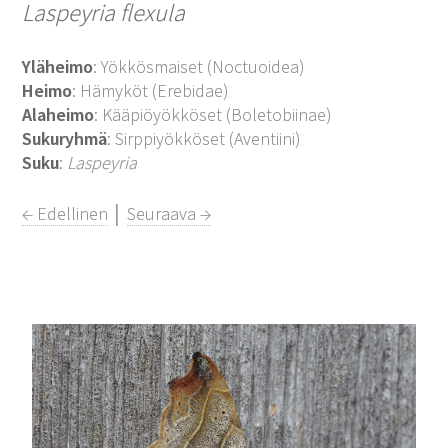
Laspeyria flexula
Yläheimo
: Yökkösmaiset (Noctuoidea)
Heimo
: Hämyköt (Erebidae)
Alaheimo
: Kääpiöyökköset (Boletobiinae)
Sukuryhmä
: Sirppiyökköset (Aventiini)
Suku
:
Laspeyria
← Edellinen
│
Seuraava →