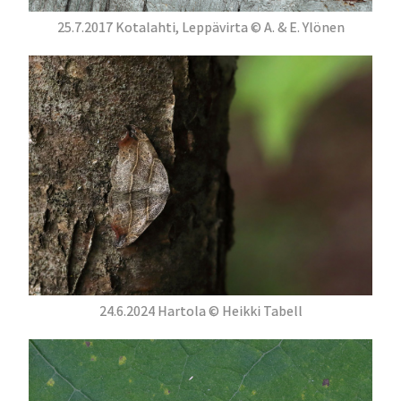
25.7.2017 Kotalahti, Leppävirta © A. & E. Ylönen
24.6.2024 Hartola © Heikki Tabell