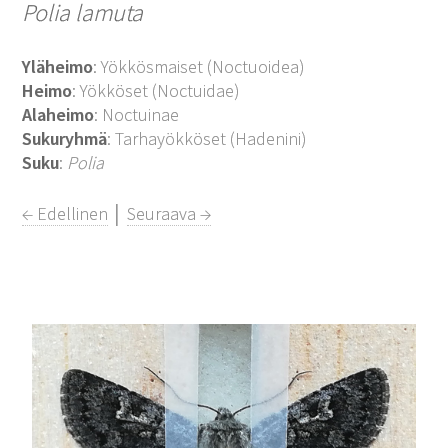
Polia lamuta
Yläheimo
: Yökkösmaiset (Noctuoidea)
Heimo
: Yökköset (Noctuidae)
Alaheimo
: Noctuinae
Sukuryhmä
: Tarhayökköset (Hadenini)
Suku
:
Polia
← Edellinen
│
Seuraava →