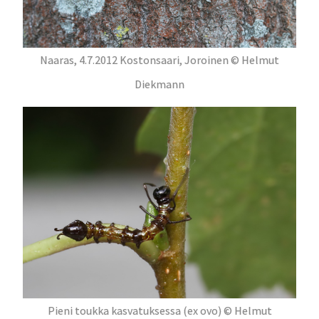
Naaras, 4.7.2012 Kostonsaari, Joroinen © Helmut
Diekmann
Pieni toukka kasvatuksessa (ex ovo) © Helmut