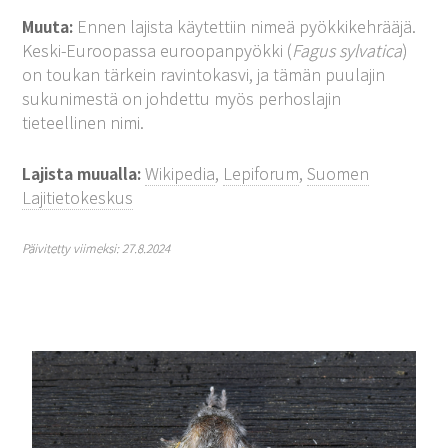
Muuta:
Ennen lajista käytettiin nimeä pyökkikehrääjä.
Keski-Euroopassa euroopanpyökki (
Fagus sylvatica
)
on toukan tärkein ravintokasvi, ja tämän puulajin
sukunimestä on johdettu myös perhoslajin
tieteellinen nimi.
Lajista muualla:
Wikipedia
,
Lepiforum
,
Suomen
Lajitietokeskus
Päivitetty viimeksi: 27.8.2024