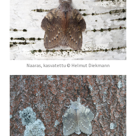
Naaras, kasvatettu © Helmut Diekmann