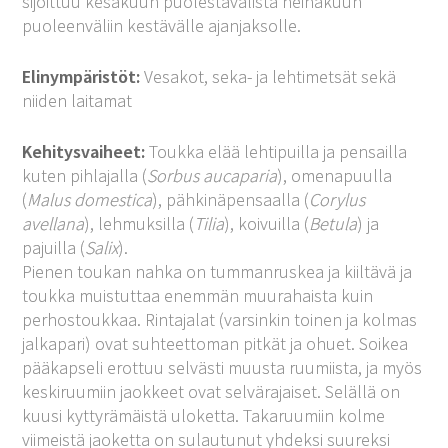
sijoittuu kesäkuun puolestavälistä heinäkuun
puoleenväliin kestävälle ajanjaksolle.
Elinympäristöt:
Vesakot, seka- ja lehtimetsät sekä
niiden laitamat
Kehitysvaiheet:
Toukka elää lehtipuilla ja pensailla
kuten pihlajalla (
Sorbus aucaparia
), omenapuulla
(
Malus domestica
), pähkinäpensaalla (
Corylus
avellana
), lehmuksilla (
Tilia
), koivuilla (
Betula
) ja
pajuilla (
Salix
).
Pienen toukan nahka on tummanruskea ja kiiltävä ja
toukka muistuttaa enemmän muurahaista kuin
perhostoukkaa. Rintajalat (varsinkin toinen ja kolmas
jalkapari) ovat suhteettoman pitkät ja ohuet. Soikea
pääkapseli erottuu selvästi muusta ruumiista, ja myös
keskiruumiin jaokkeet ovat selvärajaiset. Selällä on
kuusi kyttyrämäistä uloketta. Takaruumiin kolme
viimeistä jaoketta on sulautunut yhdeksi suureksi