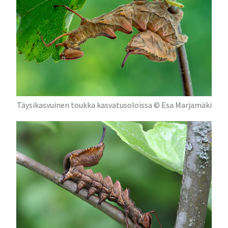
Täysikasvuinen toukka kasvatusoloissa © Esa Marjamäki