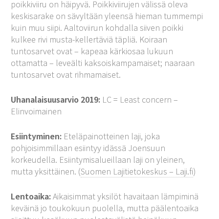
poikkiviiru on häipyvä. Poikkiviirujen välissä oleva
keskisarake on sävyltään yleensä hieman tummempi
kuin muu siipi. Aaltoviirun kohdalla siiven poikki
kulkee rivi musta-kellertäviä täpliä. Koiraan
tuntosarvet ovat – kapeaa kärkiosaa lukuun
ottamatta – leveälti kaksoiskampamaiset; naaraan
tuntosarvet ovat rihmamaiset.
Uhanalaisuusarvio 2019:
LC = Least concern –
Elinvoimainen
Esiintyminen:
Eteläpainotteinen laji, joka
pohjoisimmillaan esiintyy idässä Joensuun
korkeudella. Esiintymisalueillaan laji on yleinen,
mutta yksittäinen. (
Suomen Lajitietokeskus – Laji.fi
)
Lentoaika:
Aikaisimmat yksilöt havaitaan lämpiminä
keväinä jo toukokuun puolella, mutta päälentoaika