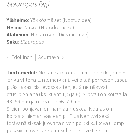
Stauropus fagi
Yläheimo
: Yökkösmäiset (Noctuoidea)
Heimo
: Nirkot (Notodontidae)
Alaheimo
: Noitanirkot (Dicranurinae)
Suku
:
Stauropus
← Edellinen
│
Seuraava →
Tuntomerkit:
Noitanirkko on suurimpia nirkkojamme,
jonka yhtenä tuntomerkkinä voi pitää perhosen tapaa
pitää takasiipiä levossa siten, että ne näkyvät
etusiipien alta (ks. kuvat 1, 5 ja 6). Siipiväli on koiraalla
48–59 mm ja naaraalla 56–70 mm.
Siipien pohjaväri on harmaanruskea. Naaras on
koirasta hieman vaaleampi. Etusiiven tyvi sekä
terävänä siksak-juovana siiven poikki kulkeva ulompi
poikkiviiru ovat vaalean kellanharmaat; sisempi