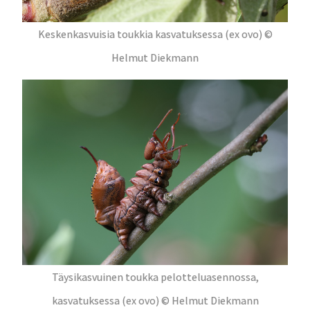
Keskenkasvuisia toukkia kasvatuksessa (ex ovo) ©
Helmut Diekmann
Täysikasvuinen toukka pelotteluasennossa,
kasvatuksessa (ex ovo) © Helmut Diekmann