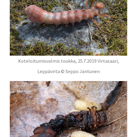
Koteloitumisvalmis toukka, 25.7.2019 Virtasaari,
Leppävirta © Seppo Jantunen