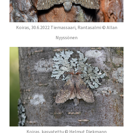
Koiras, 30.6.2022 Tiemassaari, Rantasalmi © Allan
Nyyssönen
Koiras, kasvatettu © Helmut Diekmann