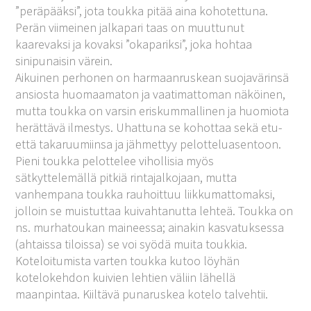
”peräpääksi”, jota toukka pitää aina kohotettuna.
Perän viimeinen jalkapari taas on muuttunut
kaarevaksi ja kovaksi ”okapariksi”, joka hohtaa
sinipunaisin värein.
Aikuinen perhonen on harmaanruskean suojavärinsä
ansiosta huomaamaton ja vaatimattoman näköinen,
mutta toukka on varsin eriskummallinen ja huomiota
herättävä ilmestys. Uhattuna se kohottaa sekä etu-
että takaruumiinsa ja jähmettyy pelotteluasentoon.
Pieni toukka pelottelee vihollisia myös
sätkyttelemällä pitkiä rintajalkojaan, mutta
vanhempana toukka rauhoittuu liikkumattomaksi,
jolloin se muistuttaa kuivahtanutta lehteä. Toukka on
ns. murhatoukan maineessa; ainakin kasvatuksessa
(ahtaissa tiloissa) se voi syödä muita toukkia.
Koteloitumista varten toukka kutoo löyhän
kotelokehdon kuivien lehtien väliin lähellä
maanpintaa. Kiiltävä punaruskea kotelo talvehtii.