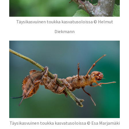
Täysikasvuinen toukka kasvatusoloissa © Helmut
Diekmann
Täysikasvuinen toukka kasvatusoloissa © Esa Marjamäki