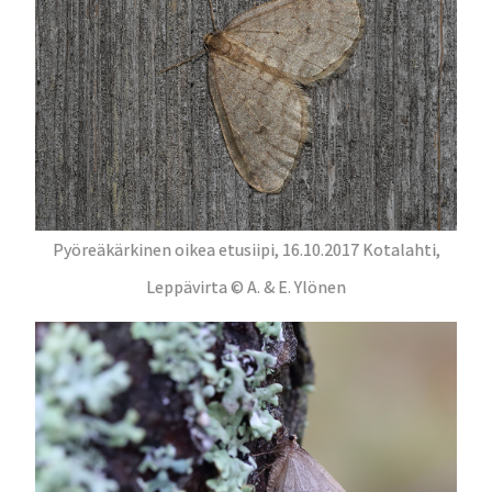
Pyöreäkärkinen oikea etusiipi, 16.10.2017 Kotalahti,
Leppävirta © A. & E. Ylönen